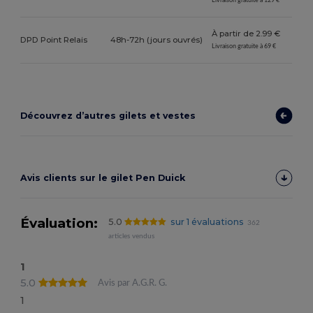
Livraison gratuite à 129 €
À partir de 2.99 €
DPD Point Relais
48h-72h (jours ouvrés)
Livraison gratuite à 69 €
Découvrez d’autres gilets et vestes
Avis clients sur le gilet Pen Duick
Évaluation:
5.0
sur 1 évaluations
362
articles vendus
1
5.0
Avis par A.G.R. G.
1