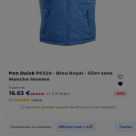
Pen Duick
PK320
- Bleu Royal
- Gilet sans
Manche Homme
À partir de
16.63 €
|
-
64
%
46.00 €
TTC
13.74 €
HT
5.0
1 Avis
Livraison gratuite à partir de 69 € pour cet entrepôt !
Choisissez la couleur:
Afficher tout
+ 6
Tailles