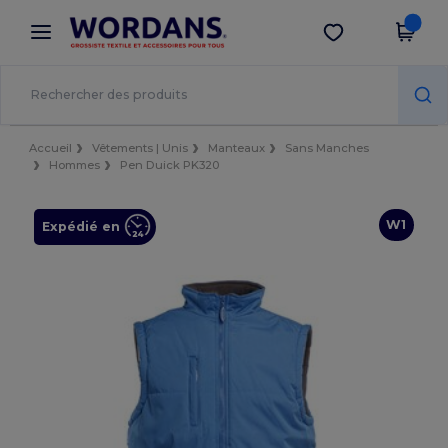
×
Appli Wordans
Obtenir l'appli
Meilleurs prix sur l’app !
Accueil
Vêtements | Unis
Manteaux
Sans Manches
Hommes
Pen Duick PK320
W1
Expédié en