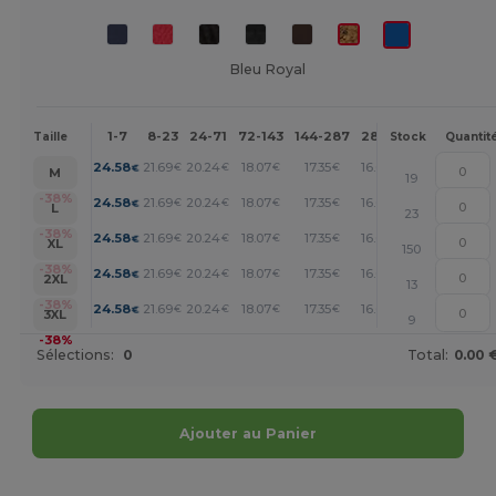
Bleu Royal
1-7
8-23
24-71
72-143
144-287
288 +
Plus
Taille
Stock
Quantit
+
24.58
21.69
20.24
18.07
17.35
16.63
€
€
€
€
€
€
M
19
+
-38%
24.58
21.69
20.24
18.07
17.35
16.63
€
€
€
€
€
€
L
23
+
-38%
24.58
21.69
20.24
18.07
17.35
16.63
€
€
€
€
€
€
XL
150
+
-38%
24.58
21.69
20.24
18.07
17.35
16.63
€
€
€
€
€
€
2XL
13
+
-38%
24.58
21.69
20.24
18.07
17.35
16.63
€
€
€
€
€
€
3XL
9
-38%
Sélections:
0
Total:
0.00 
Ajouter au Panier
Personnalisez-le !