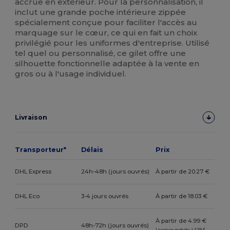
accrue en extérieur. Pour la personnalisation, il
inclut une grande poche intérieure zippée
spécialement conçue pour faciliter l'accès au
marquage sur le cœur, ce qui en fait un choix
privilégié pour les uniformes d'entreprise. Utilisé
tel quel ou personnalisé, ce gilet offre une
silhouette fonctionnelle adaptée à la vente en
gros ou à l'usage individuel.
Livraison
Transporteur*
Délais
Prix
DHL Express
24h-48h (jours ouvrés)
À partir de 20.27 €
DHL Eco
3-4 jours ouvrés
À partir de 18.03 €
À partir de 4.99 €
DPD
48h-72h (jours ouvrés)