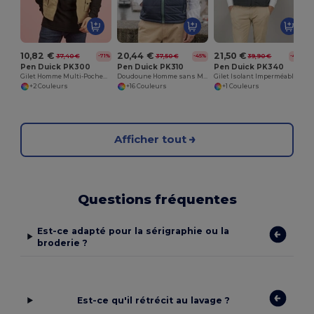
10,82 €
20,44 €
21,50 €
37,40 €
37,50 €
39,90 €
-71%
-45%
-46%
Pen Duick PK300
Pen Duick PK310
Pen Duick PK340
Gilet Homme Multi-Poches Coupe-Vent
Doudoune Homme sans Manche Déperlant & Coupe-Vent
Gilet Isolant Imperméable Polyvalent
+2 Couleurs
+16 Couleurs
+1 Couleurs
Afficher tout
Questions fréquentes
Est-ce adapté pour la sérigraphie ou la
broderie ?
Est-ce qu'il rétrécit au lavage ?