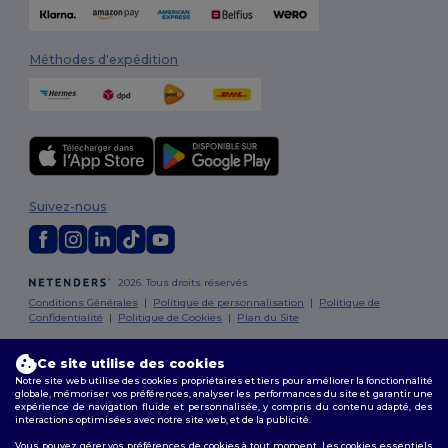
Méthodes d'expédition
Suivez-nous
2026. Tous droits réservés
Conditions Générales
|
Politique de personnalisation
|
Politique de
Confidentialité
|
Politique de Cookies
|
Plan du Site
Ce site utilise des cookies
Bruxelles
|
Anvers
|
Mortsel
|
Malines
|
Lierre
|
Turnhout
|
Geel
|
Herentals
|
Hoogstraten
|
Bruges
Notre site web utilise des cookies propriétaires et tiers pour améliorer la fonctionnalité
globale, mémoriser vos préférences, analyser les performances du site et garantir une
expérience de navigation fluide et personnalisée, y compris du contenu adapté, des
interactions optimisées avec notre site web, et de la publicité.
Vous pouvez gérer vos préférences de cookies à tout moment. Les cookies essentiels