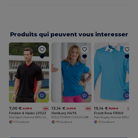
Produits qui peuvent vous interesser
7,00 €
13,14 €
19,14 €
21,55 €
21,30 €
33,65 €
-68%
-38%
-43%
Finden & Hales LV322
Henbury H476
Front Row FR100
Polo Sport Homme 100% Coton
POLO FEMME COOLPLUS®
Polo Rugby Homme 100% Coton
+1 Couleurs
+9 Couleurs
+5 Couleurs