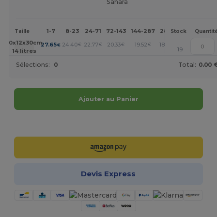
Sahara
1-7
8-23
24-71
72-143
144-287
288 +
Plus
Taille
Stock
Quantit
+
40x12x30cm.
27.65
24.40
22.77
20.33
19.52
18.70
€
€
€
€
€
€
19
14 litres
Sélections:
0
Total:
0.00 
Ajouter au Panier
Personnalisez-le !
Devis Express