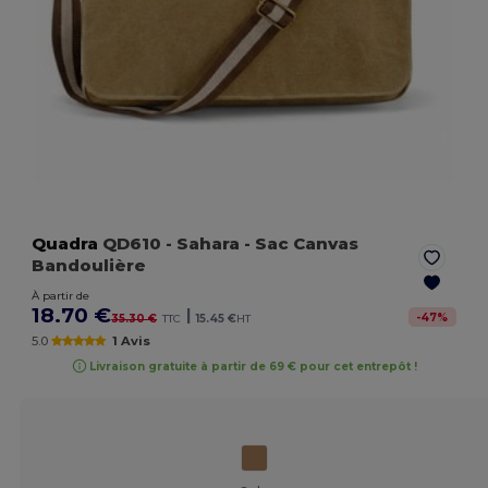
Quadra
QD610
- Sahara
- Sac Canvas
Bandoulière
À partir de
18.70 €
|
-
47
%
35.30 €
TTC
15.45 €
HT
5.0
1 Avis
Livraison gratuite à partir de 69 € pour cet entrepôt !