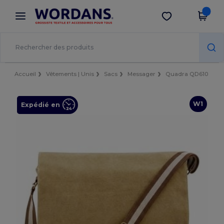
×
Appli Wordans
Obtenir l'appli
Meilleurs prix sur l’app !
Accueil
Vêtements | Unis
Sacs
Messager
Quadra QD610
W1
Expédié en