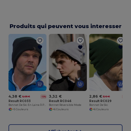
Produits qui peuvent vous interesser
S
4,38 €
3,32 €
2,86 €
5,05 €
3,10 €
-13%
-8%
Result RC033
Result RC046
Result RC029
Bonnet De Ski En Laine À Protection Isotherme Thinsulate™
Bonnet Réversible Mode
Bonnet De Ski
+5 Couleurs
+6 Couleurs
+6 Couleurs