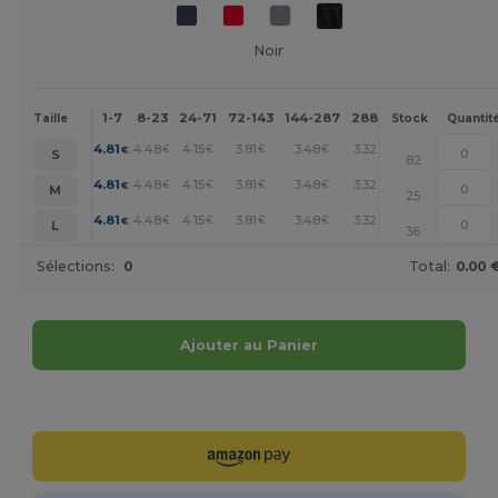
Noir
1-7
8-23
24-71
72-143
144-287
288 +
Plus
Taille
Stock
Quantit
+
4.81
4.48
4.15
3.81
3.48
3.32
€
€
€
€
€
€
S
82
+
4.81
4.48
4.15
3.81
3.48
3.32
€
€
€
€
€
€
M
25
+
4.81
4.48
4.15
3.81
3.48
3.32
€
€
€
€
€
€
L
36
Sélections:
0
Total:
0.00 
Ajouter au Panier
Personnalisez-le !