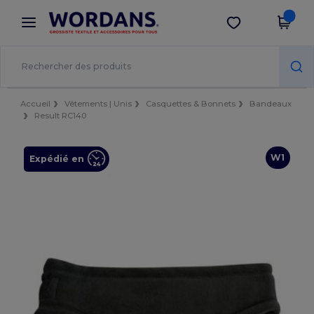
×
Appli Wordans
Obtenir l'appli
Meilleurs prix sur l’app !
Accueil
Vêtements | Unis
Casquettes & Bonnets
Bandeaux
Result RC140
W1
Expédié en