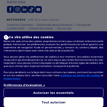
Suivez-nous
2026. Tous droits réservés
Conditions Générales
|
Politique de personnalisation
|
Politique de
Confidentialité
|
Politique de Cookies
|
Plan du Site
Ce site utilise des cookies
Bruxelles
|
Anvers
|
Mortsel
|
Malines
|
Lierre
|
Turnhout
|
Geel
|
Notre site web utilise des cookies propriétaires et tiers pour améliorer la fonctionnalité
Herentals
|
Hoogstraten
|
Bruges
globale, mémoriser vos préférences, analyser les performances du site et garantir une
expérience de navigation fluide et personnalisée, y compris du contenu adapté, des
interactions optimisées avec notre site web, et de la publicité.
Vous pouvez gérer vos préférences de cookies à tout moment. Les cookies essentiels
ne peuvent pas être désactivés car ils sont requis pour le bon fonctionnement du site.
Cependant, vous pouvez choisir d’accepter ou de bloquer d'autres types de cookies, tels
que ceux utilisés pour la personnalisation, l'analyse et la publicité.
Pour plus de détails sur la façon dont nous utilisons les cookies, comment les contrôler
et sur les cookies tiers, veuillez consulter notre
politique en matière de cookies
et
Privacy Policy
.
👋
Bonjour
Préférences d'évaluation
Si vous avez des questions ou
des préoccupations, vous
Autoriser les essentiels
pouvez nous contacter à tout
moment. Notre chatbot est là
Tout autoriser
pour vous aider.