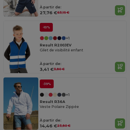
À partir de:
27,76 €
63,15 €
-10%
+1
Result R200JEV
Gilet de visibilité enfant
À partir de:
3,41 €
3,80 €
-39%
+1
Result R36A
Veste Polaire Zippée
À partir de:
14,46 €
23,80 €