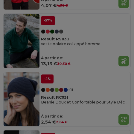
4,07 €
4,36 €
-57%
Result RS033
veste polaire col zippé homme
À partir de:
13,13 €
30,30 €
-4%
+11
Result RC031
Beanie Doux et Confortable pour Style Décontracté
À partir de:
2,54 €
2,64 €