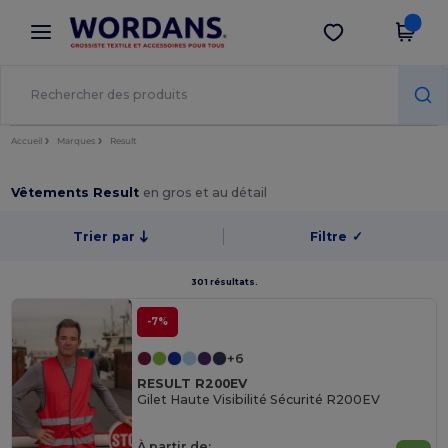
×
Appli Wordans
Obtenir l'appli
Meilleurs prix sur l’app !
Accueil
Marques
Result
Vêtements Result
en gros et au détail
Trier par
Filtre
✓
301 résultats.
-7%
+6
RESULT R200EV
Gilet Haute Visibilité Sécurité R200EV
À partir de: