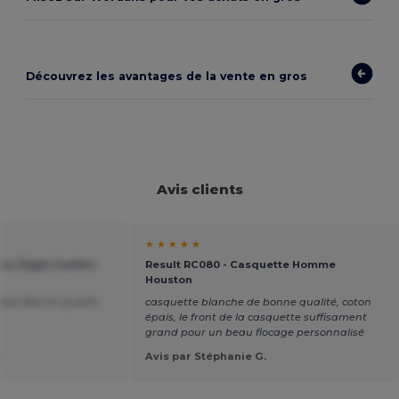
Découvrez les avantages de la vente en gros
Avis clients
★ ★ ★ ★ ★
aire Zippé Confort
Result RC080 - Casquette Homme
Houston
ble Bonne qualité
casquette blanche de bonne qualité, coton
épais, le front de la casquette suffisament
grand pour un beau flocage personnalisé
.
Avis par Stéphanie G.