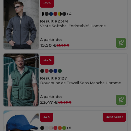
-29%
+4
Result R231M
Veste Softshell "printable" Homme
À partir de:
15,50 €
21,86 €
-42%
Result RS127
Doudoune de Travail Sans Manche Homme
À partir de:
23,47 €
40,60 €
-14%
Best Seller
+8