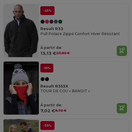
-45%
Result R33
Pull Polaire Zippé Confort Hiver Résistant
À partir de:
13,13 €
23,80 €
-19%
Result R353X
TOUR DE COU « BANDIT »
À partir de:
7,02 €
8,72 €
-39%