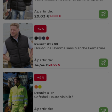
À partir de:
29,03 €
60,60 €
-42%
Result RS208
Doudoune Homme sans Manche Fermeture Grand Zip
À partir de:
14,54 €
25,00 €
-42%
Result R117
Softshell Haute Visibilité
À partir de: