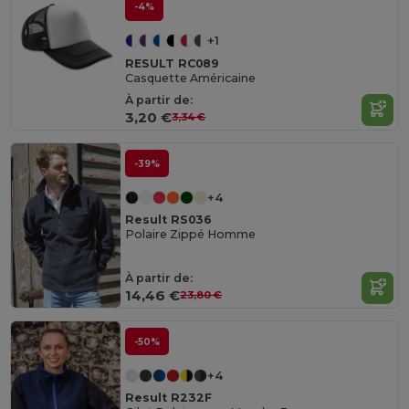
-4%
+1
RESULT RC089
Casquette Américaine
À partir de:
3,20 €
3,34 €
-39%
+4
Result RS036
Polaire Zippé Homme
À partir de:
14,46 €
23,80 €
-50%
+4
Result R232F