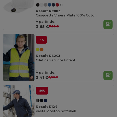
+1
Result RC083
Casquette Visière Plate 100% Coton
À partir de:
3,65 €
3,80 €
-4%
Result RS20J
Gilet de Sécurité Enfant
À partir de:
3,41 €
3,56 €
-56%
Result R124
Veste Ripstop Softshell