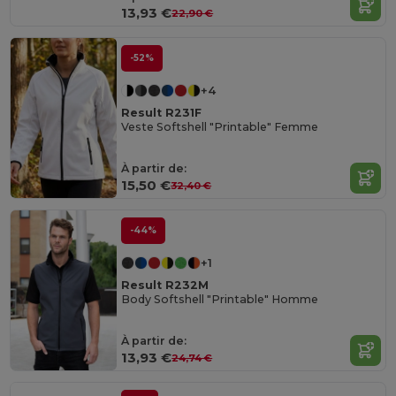
13,93 €
22,90 €
-52%
+4
Result R231F
Veste Softshell "Printable" Femme
À partir de:
15,50 €
32,40 €
-44%
+1
Result R232M
Body Softshell "Printable" Homme
À partir de:
13,93 €
24,74 €