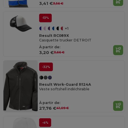
3,41 €
3,56 €
-13%
+1
Result RC089X
Casquette trucker DETROIT
À partir de:
3,20 €
3,66 €
-32%
Result Work-Guard R124A
Veste softshell indéchirable
À partir de:
27,76 €
41,09 €
-4%