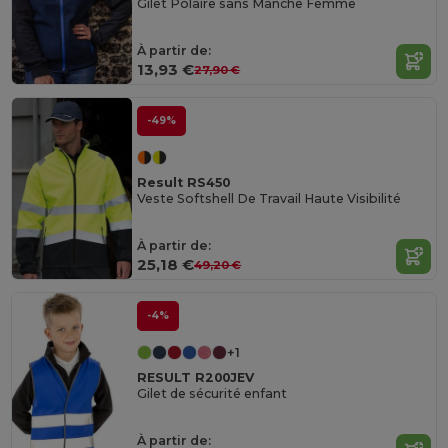
Gilet Polaire sans Manche Femme
À partir de:
13,93 €
27,90 €
-49%
Result RS450
Veste Softshell De Travail Haute Visibilité
À partir de:
25,18 €
49,20 €
-4%
+1
RESULT R200JEV
Gilet de sécurité enfant
À partir de: