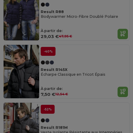
Result R88
Bodywarmer Micro-Fibre Doublé Polaire
À partir de:
29,03 €
47,95 €
-40%
Result R145X
Écharpe Classique en Tricot Épais
À partir de:
7,50 €
12,54 €
-52%
Result R181M
Veste Isolante Résistante aux Intempéries