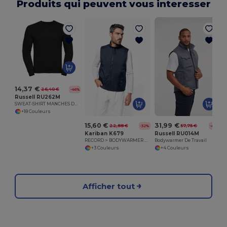
Produits qui peuvent vous interesser
V
14,37 €
26,40 €
-46%
Russell RU262M
SWEAT-SHIRT MANCHES DROITES
+18 Couleurs
15,60 €
31,99 €
22,88 €
57,75 €
-32%
-45%
Kariban K679
Russell RU014M
RECORD > BODYWARMER DOUBLÉ POLAIRE
Bodywarmer De Travail
+3 Couleurs
+4 Couleurs
Afficher tout