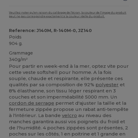
Veuillez noter qu'en raison du calibrage de l'écran, la couleur de l'image du produit
peut ne pas correspondre exactement à la couleur réelle du produit.
Reference: J140M, R-140M-0, JZ140
Poids
904 g.
Grammage
340g/m²
Pour partir en week-end à la mer, optez vite pour
cette veste softshell pour homme. A la fois
souple, chaude et respirante, elle présente ces
qualités par sa composition de 92%
polyester
et
8% élasthanne, son tissu léger respirant en 3
couches et son imperméabilité 5000 mm. Un
cordon de serrage
permet d'ajuster la taille et la
fermeture zippée propose un rabat anti-tempête
à l'intérieur. La bande
velcro
au niveau des
manches garantira aussi vos poignets du froid et
de l'humidité. 4 poches zippées sont présentes, 2
poches sur les côtés, 1 en poitrine et 1 grande en