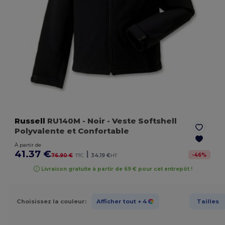
Russell
RU140M
- Noir
- Veste Softshell
Polyvalente et Confortable
À partir de
41.37 €
|
-
46
%
76.90 €
TTC
34.19 €
HT
Livraison gratuite à partir de 69 € pour cet entrepôt !
Choisissez la couleur:
Afficher tout
+ 4
Tailles