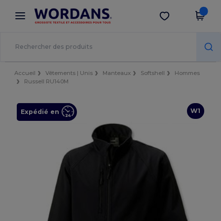
×
Appli Wordans
Obtenir l'appli
Meilleurs prix sur l’app !
Accueil
Vêtements | Unis
Manteaux
Softshell
Hommes
Russell RU140M
W1
Expédié en