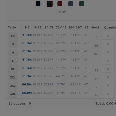
Noir
1-7
8-23
24-71
72-143
144-287
288 +
Plus
Taille
Stock
Quantit
+
61.16
53.96
50.37
44.97
43.17
41.37
€
€
€
€
€
€
XS
5
+
61.16
53.96
50.37
44.97
43.17
41.37
€
€
€
€
€
€
S
38
+
61.16
53.96
50.37
44.97
43.17
41.37
€
€
€
€
€
€
M
105
+
61.16
53.96
50.37
44.97
43.17
41.37
€
€
€
€
€
€
L
115
+
61.16
53.96
50.37
44.97
43.17
41.37
€
€
€
€
€
€
XL
99
+
61.16
53.96
50.37
44.97
43.17
41.37
€
€
€
€
€
€
XXL
57
+
66.19
62.05
57.92
51.71
49.64
47.58
€
€
€
€
€
€
3XL
31
+
66.19
62.05
57.92
51.71
49.64
47.58
€
€
€
€
€
€
4XL
14
Sélections:
0
Total:
0.00 