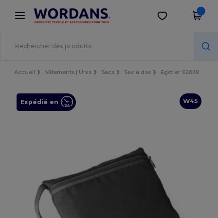
×
Appli Wordans
Obtenir l'appli
Meilleurs prix sur l’app !
Accueil
Vêtements | Unis
Sacs
Sac à dos
Egotier 92669
W45
Expédié en