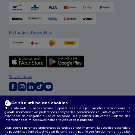
Méthodes d'expédition
Suivez-nous
2026. Tous droits réservés
Ce site utilise des cookies
Conditions Générales
|
Politique de personnalisation
|
Politique de
Notre site web utilise des cookies propriétaires et tiers pour améliorer la fonctionnalité
Confidentialité
|
Politique de Cookies
|
Plan du Site
globale, mémoriser vos préférences, analyser les performances du site et garantir une
expérience de navigation fluide et personnalisée, y compris du contenu adapté, des
interactions optimisées avec notre site web, et de la publicité.
Bruxelles
|
Anvers
|
Mortsel
|
Malines
|
Lierre
|
Turnhout
|
Geel
|
Vous pouvez gérer vos préférences de cookies à tout moment. Les cookies essentiels
Herentals
|
Hoogstraten
|
Bruges
ne peuvent pas être désactivés car ils sont requis pour le bon fonctionnement du site.