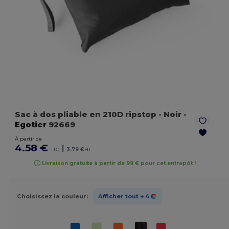
Sac à dos pliable en 210D ripstop
- Noir
-
Egotier
92669
À partir de
4.58 €
|
TTC
3.79 €
HT
Livraison gratuite à partir de 99 € pour cet entrepôt !
Choisissez la couleur:
Afficher tout
+ 4