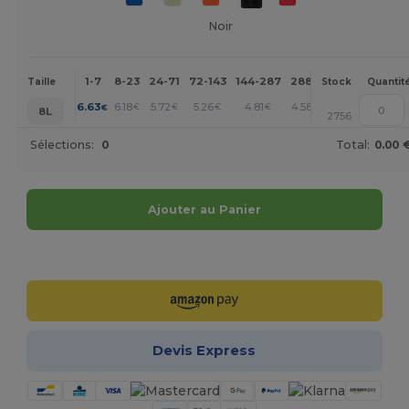
Noir
1-7
8-23
24-71
72-143
144-287
288 +
Plus
Taille
Stock
Quantit
+
6.63
6.18
5.72
5.26
4.81
4.58
€
€
€
€
€
€
8L
2756
Sélections:
0
Total:
0.00 
Ajouter au Panier
Personnalisez-le !
Devis Express