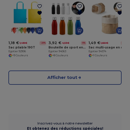
E
1,18 €
3,92 €
1,49 €
1,48 €
4,13 €
1,60 €
-20%
-5%
-7%
Sac pliable 190T
Bouteille de sport en aluminium 500 mL
Sac multi-usage en coton (120g/m²) et toile de jute (260g/m²)
Egotier 92906
Egotier 94063
Egotier 94574
+9 Couleurs
+8 Couleurs
+1 Couleurs
Afficher tout
Inscrivez-vous à notre newsletter
Et obtenez des réductions spéciales!