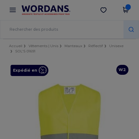
×
Appli Wordans
Obtenir l'appli
Meilleurs prix sur l’app !
Accueil
Vêtements | Unis
Manteaux
Réflectif
Unisexe
SOL'S 01691
W2
Expédié en