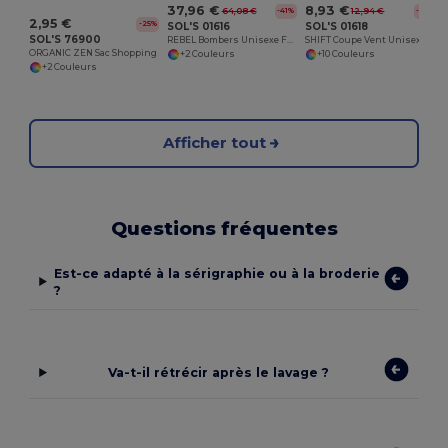
37,96 €
8,93 €
64,08 €
12,94 €
-41%
-31%
2,95 €
-25%
SOL'S 01616
SOL'S 01618
SOL'S 76900
REBEL Bombers Unisexe Fashion
SHIFT Coupe Vent Unisexe Déperlant
ORGANIC ZEN Sac Shopping
+2 Couleurs
+10 Couleurs
+2 Couleurs
Afficher tout
Questions fréquentes
Est-ce adapté à la sérigraphie ou à la broderie
?
Va-t-il rétrécir après le lavage ?