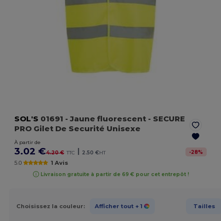
SOL'S
01691
- Jaune fluorescent
- SECURE
PRO Gilet De Securité Unisexe
À partir de
3.02 €
|
-
28
%
4.20 €
TTC
2.50 €
HT
5.0
1 Avis
Livraison gratuite à partir de 69 € pour cet entrepôt !
Choisissez la couleur:
Afficher tout
+ 1
Tailles