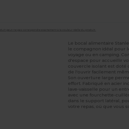
roduit peut ne pas correspondre exactement à la couleur réelle du produit.
Le bocal alimentaire Stanl
le compagnon idéal pour l
voyage ou en camping. Com
d'espace pour accueillir vo
couvercle isolant est doté
de l'ouvrir facilement mê
Son ouverture large permet
effort. Fabriqué en acier i
lave-vaisselle pour un entre
avec une fourchette-cuillè
dans le support latéral, p
votre repas, où que vous s