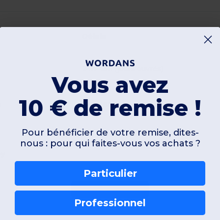
Délais
24h-48h (jours ouvrés)
Vous avez
10 € de remise !
s
24h-48h (jours ouvrés)
Pour bénéficier de votre remise, dites-
nous : pour qui faites-vous vos achats ?
ey
Particulier
Ajouter un avis
Professionnel