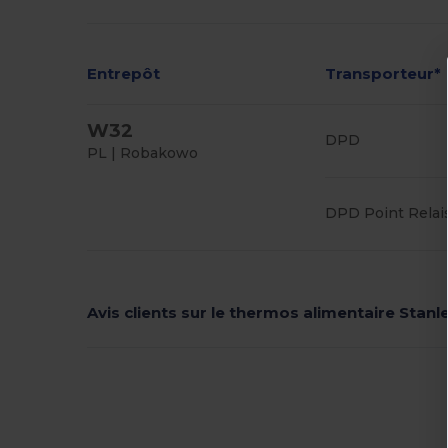
Entrepôt
Transporteur*
W32
DPD
PL | Robakowo
DPD Point Relai
Avis clients sur le thermos alimentaire Stanl