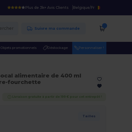
Plus de 3k+ Avis Clients
Belgique
/
Fr
ercher
Suivre ma commande
Objets promotionnels
Déstockage
Personnaliser !
Bocal alimentaire de 400 ml
re-fourchette
Livraison gratuite à partir de 199 € pour cet entrepôt !
Tailles