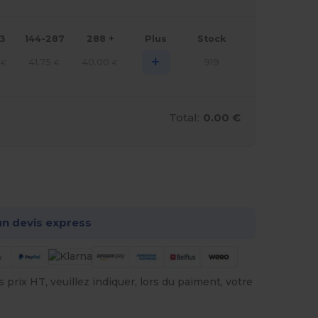
43
144-287
288 +
Plus
Stock
+
41.75
40.00
919
€
€
€
Total:
0.00 €
onnalisez-le !
n devis express
prix HT, veuillez indiquer, lors du paiment, votre