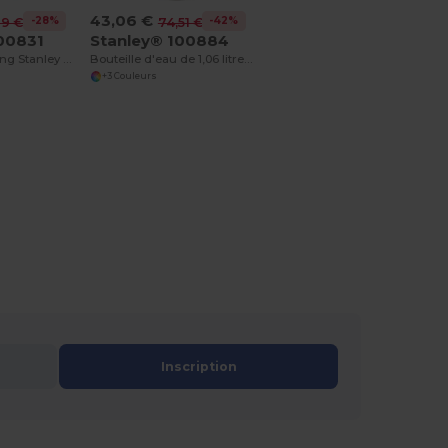
43,06 €
-28%
-42%
69 €
74,51 €
00831
Stanley® 100884
Tasse de camping Stanley Everyday de 236 ml
Bouteille d'eau de 1,06 litre avec paille rabattable Stanley IceFlow™ 2.0
+3 Couleurs
Inscription