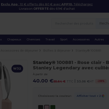
Exclu App
: 10 € offerts dès 80 € avec
APP10.
Téléchargez
Livraison
OFFERTE
dès 69€ d'achat
Rech
ux
Chapeaux
Chemises
Travail
Sport
Accessoires
Autres
Accessoires de déjeuner
Boîtes à déjeuner
Stanley® 100881
Stanley®
100881
- Rose clair
- 
Stanley Legendary avec cuillè
W32
À partir de
40.00 €
|
-
28
%
55.64 €
TTC
33.06 €
HT
Choisissez la couleur:
Afficher tout
+ 2