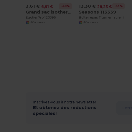
3,61 €
13,30 €
-48%
-53%
6,91 €
28,23 €
Grand sac isotherme Papyrus 6L
Seasons 113339
EgotierPro 120396
Boîte repas Titan en acier inoxydable recyclé
+1 Couleurs
+1 Couleurs
Inscrivez-vous à notre newsletter
Et obtenez des réductions
spéciales!