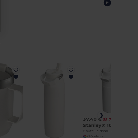
r
37,40 €
-33%
55,76 €
Stanley® 100885
Bouteille d'eau de 700 ml avec paille rabattable Stanley IceFlow™ 2.0
+2 Couleurs