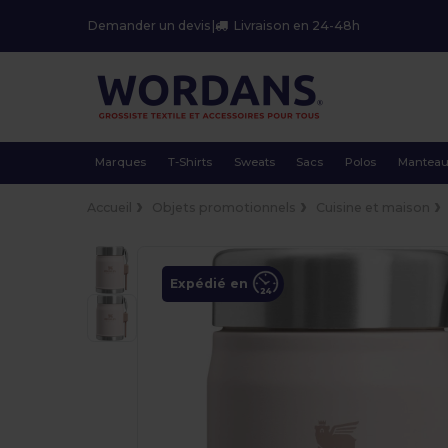
Demander un devis
|
Livraison en 24-48h
Marques
T-Shirts
Sweats
Sacs
Polos
Mantea
Accueil
Objets promotionnels
Cuisine et maison
Expédié en