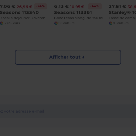
7,06 €
6,13 €
27,81 €
-74%
-44%
26,96 €
10,95 €
38,
Seasons 113340
Seasons 113361
Stanley® 1
Bocal à déjeuner Doveron de 500 ml en acier inoxydable recyclé
Boîte repas Mangi de 750 ml
+2 Couleurs
+2 Couleurs
+1 Couleurs
Afficher tout