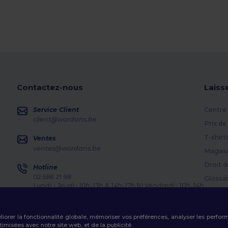
Contactez-nous
Laiss
Service Client
Centre 
client@wordans.be
Prix de
T-shirt
Ventes
ventes@wordans.be
Magasi
Droit d
Hotline
02 586 21 98
Glossai
Lundi - Jeudi : 10h-13h & 14h-17h30 Vendredi : 10h-14h
Méthod
Suivi de commande
Codes
éliorer la fonctionnalité globale, mémoriser vos préférences, analyser les perfo
misées avec notre site web, et de la publicité.