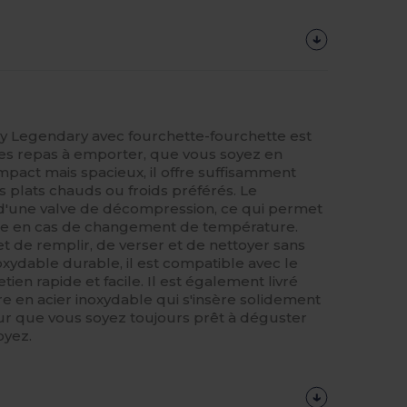
ey Legendary avec fourchette-fourchette est
es repas à emporter, que vous soyez en
pact mais spacieux, il offre suffisamment
s plats chauds ou froids préférés. Le
 d'une valve de décompression, ce qui permet
me en cas de changement de température.
 de remplir, de verser et de nettoyer sans
noxydable durable, il est compatible avec le
tien rapide et facile. Il est également livré
re en acier inoxydable qui s'insère solidement
our que vous soyez toujours prêt à déguster
oyez.