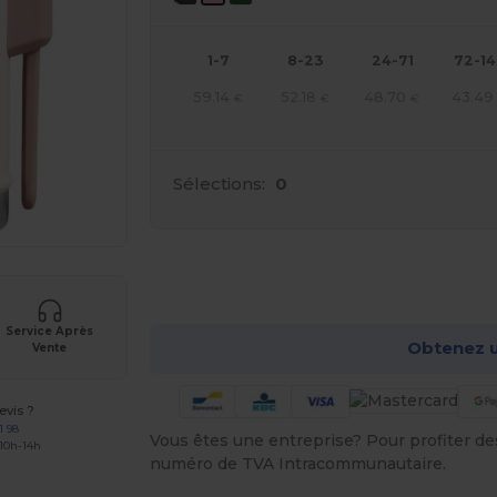
1-7
8-23
24-71
72-1
59.14
52.18
48.70
43.49
€
€
€
Sélections:
0
Pers
Service Après
Obtenez u
Vente
vis ?
1 98
Vous êtes une entreprise? Pour profiter des 
 10h-14h
numéro de TVA Intracommunautaire.