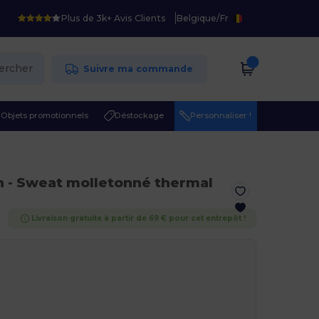
Plus de 3k+ Avis Clients
Belgique
/
Fr
ercher
Suivre ma commande
Objets promotionnels
Déstockage
Personnaliser !
n
- Sweat molletonné thermal
Livraison gratuite à partir de 69 € pour cet entrepôt !