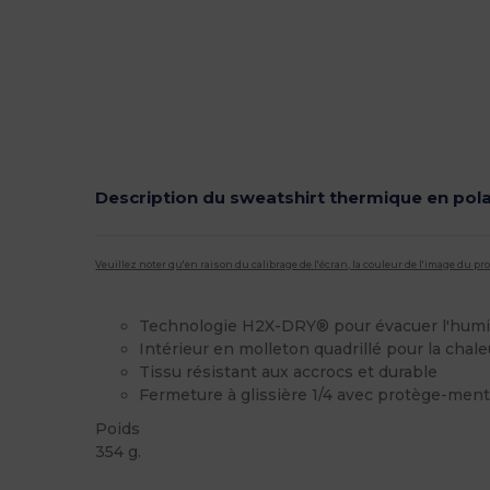
Description du sweatshirt thermique en pola
Veuillez noter qu'en raison du calibrage de l'écran, la couleur de l'image du p
Technologie H2X-DRY® pour évacuer l'humi
Intérieur en molleton quadrillé pour la chale
Tissu résistant aux accrocs et durable
Fermeture à glissière 1/4 avec protège-men
Poids
354 g.
Chaud / Thermique
Chaud / Thermique