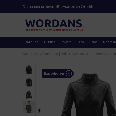
Demander un devis
|
Livraison en 24-48h
Marques
T-Shirts
Sweats
Sacs
Polos
Mantea
Accueil
Vêtements | Unis
Sweats
Femmes
St
Expédié en