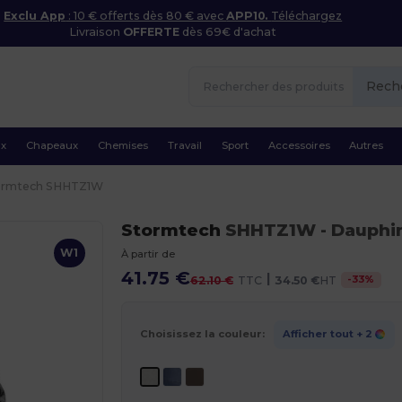
Exclu App
: 10 € offerts dès 80 € avec
APP10.
Téléchargez
Livraison
OFFERTE
dès 69€ d'achat
Rech
ux
Chapeaux
Chemises
Travail
Sport
Accessoires
Autres
ormtech SHHTZ1W
Stormtech
SHHTZ1W
- Dauphi
W1
À partir de
41.75 €
|
-
33
%
62.10 €
TTC
34.50 €
HT
Choisissez la couleur:
Afficher tout
+ 2