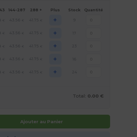
143
144-287
288 +
Plus
Stock
Quantité
+
8
43.56
41.75
9
€
€
€
+
8
43.56
41.75
17
€
€
€
+
8
43.56
41.75
23
€
€
€
+
8
43.56
41.75
16
€
€
€
+
8
43.56
41.75
24
€
€
€
Total:
0.00 €
Ajouter au Panier