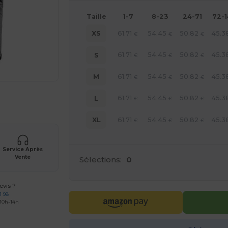
Taille
1-7
8-23
24-71
72-
61.71
54.45
50.82
45.3
XS
€
€
€
61.71
54.45
50.82
45.3
S
€
€
€
61.71
54.45
50.82
45.3
M
€
€
€
61.71
54.45
50.82
45.3
L
 vos produits
€
€
€
61.71
54.45
50.82
45.3
XL
€
€
€
Service Après
Vente
Sélections:
0
vis ?
1 98
 10h-14h