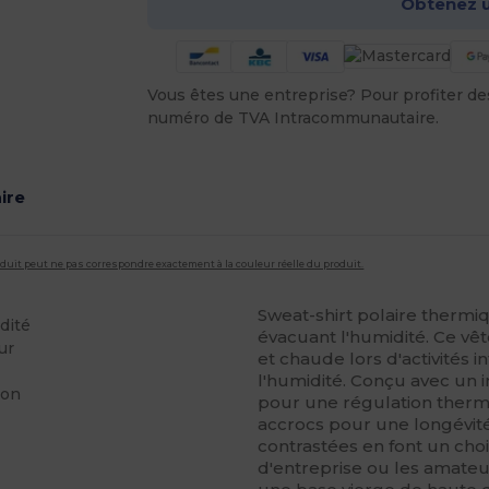
Obtenez u
Vous êtes une entreprise? Pour profiter des 
numéro de TVA Intracommunautaire.
ire
roduit peut ne pas correspondre exactement à la couleur réelle du produit.
Sweat-shirt polaire therm
dité
évacuant l'humidité. Ce vê
ur
et chaude lors d'activités 
l'humidité. Conçu avec un i
ton
pour une régulation thermi
accrocs pour une longévité
contrastées en font un cho
d'entreprise ou les amateurs