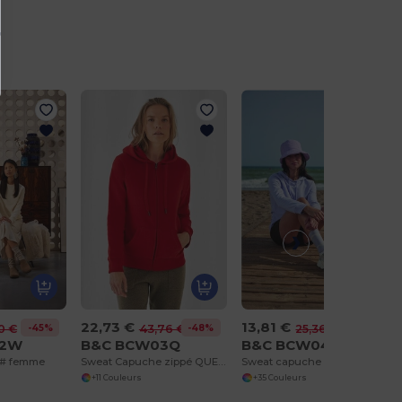
r
22,73 €
13,81 €
-45%
-48%
-46%
0 €
43,76 €
25,36 €
02W
B&C BCW03Q
B&C BCW04W
 # femme
Sweat Capuche zippé QUEEN
Sweat capuche # femme
+11 Couleurs
+35 Couleurs