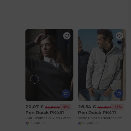
20,07 €
26,54 €
-41%
-43%
33,90 €
46,90 €
Pen Duick PK451
Pen Duick PK411
Pull Femme Col V en Coton et Acrylique
Veste Polaire Tricotée Femme
+3 Couleurs
+4 Couleurs