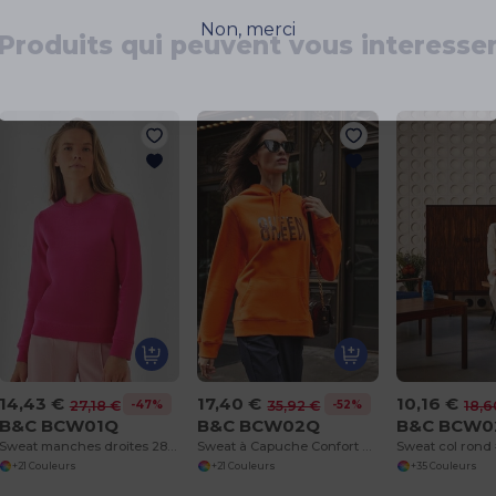
Non, merci
Produits qui peuvent vous interesse
14,43 €
17,40 €
10,16 €
-47%
-52%
27,18 €
35,92 €
18,6
B&C BCW01Q
B&C BCW02Q
B&C BCW
Sweat manches droites 280 QUEEN
Sweat à Capuche Confort Reine Moderne
Sweat col rond
+21 Couleurs
+21 Couleurs
+35 Couleurs