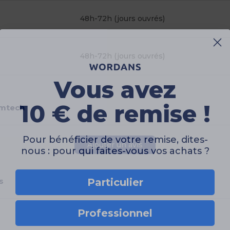
48h-72h (jours ouvrés)
48h-72h (jours ouvrés)
Vous avez
10 € de remise !
rmtech
Pour bénéficier de votre remise, dites-
nous : pour qui faites-vous vos achats ?
Ajouter un avis
Particulier
s
Professionnel