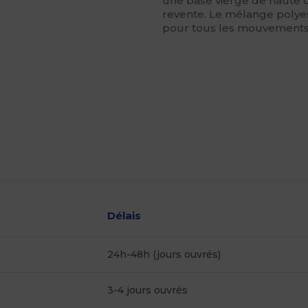
une base vierge de haute q
revente. Le mélange polyes
pour tous les mouvements 
Délais
24h-48h (jours ouvrés)
3-4 jours ouvrés