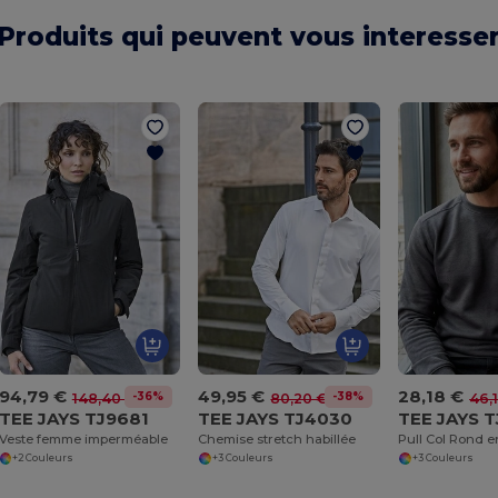
Produits qui peuvent vous interesse
94,79 €
49,95 €
28,18 €
-36%
-38%
148,40 €
80,20 €
46,
TEE JAYS TJ9681
TEE JAYS TJ4030
TEE JAYS 
Veste femme imperméable
Chemise stretch habillée
+2 Couleurs
+3 Couleurs
+3 Couleurs