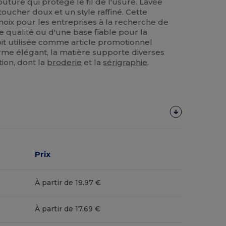
uture qui protège le fil de l'usure. Lavée
oucher doux et un style raffiné. Cette
hoix pour les entreprises à la recherche de
 qualité ou d'une base fiable pour la
oit utilisée comme article promotionnel
e élégant, la matière supporte diverses
ion, dont la
broderie
et la
sérigraphie
.
Prix
À partir de 19.97 €
À partir de 17.69 €