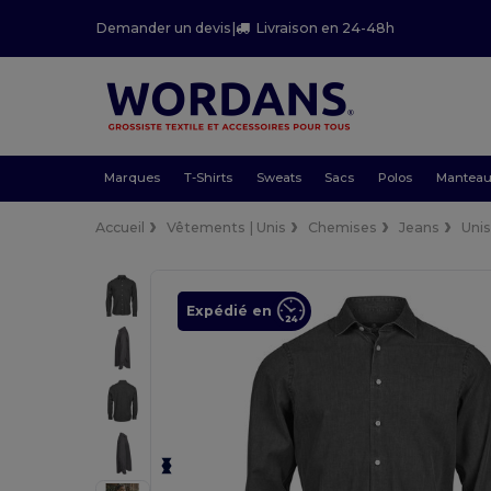
Demander un devis
|
Livraison en 24-48h
Marques
T-Shirts
Sweats
Sacs
Polos
Mantea
Accueil
Vêtements | Unis
Chemises
Jeans
Uni
Expédié en