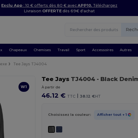
Exclu App
: 10 € offerts dès 80 € avec
APP10.
Téléchargez
Livraison
OFFERTE
dès 69€ d'achat
Rech
ux
Chapeaux
Chemises
Travail
Sport
Accessoires
Autres
sexe
Tee Jays TJ4004
Tee Jays
TJ4004
- Black Deni
W1
À partir de
46.12 €
|
TTC
38.12 €
HT
Choisissez la couleur:
Afficher tout
+ 1