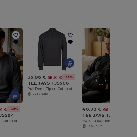
r
35,86 €
-38%
58,10 €
TEE JAYS TJ5506
Pull Demi-Zip en Coton et Polyester Élastique
+2 Couleurs
40,98 €
-39%
-38%
10 €
66,20 €
TJ5504
TEE JAYS TJ5508
Pull Col Rond en Coton et Polyester
Sweat à capuche zippé
+1 Couleurs