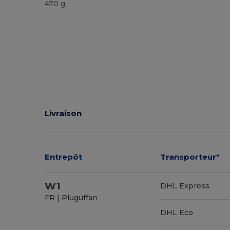
470 g.
Livraison
Entrepôt
Transporteur*
W1
DHL Express
FR | Pluguffan
DHL Eco