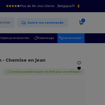
Plus de 3k+ Avis Clients
Belgique
/
Fr
ercher
Suivre ma commande
Objets promotionnels
Déstockage
Personnaliser !
m
- Chemise en jean
Livraison gratuite à partir de 69 € pour cet entrepôt !