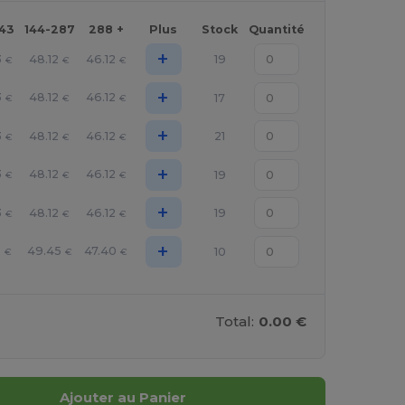
143
144-287
288 +
Plus
Stock
Quantité
+
3
48.12
46.12
19
€
€
€
+
3
48.12
46.12
17
€
€
€
+
3
48.12
46.12
21
€
€
€
+
3
48.12
46.12
19
€
€
€
+
3
48.12
46.12
19
€
€
€
+
2
49.45
47.40
10
€
€
€
Total:
0.00 €
Ajouter au Panier