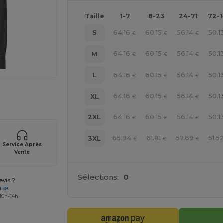
Taille
1-7
8-23
24-71
72-
64.16
60.15
56.14
50.1
S
€
€
€
64.16
60.15
56.14
50.1
M
€
€
€
64.16
60.15
56.14
50.1
L
€
€
€
 vos produits
64.16
60.15
56.14
50.1
XL
€
€
€
64.16
60.15
56.14
50.1
2XL
€
€
€
65.94
61.81
57.69
51.5
3XL
€
€
€
Service Après
Vente
Sélections:
0
vis ?
1 98
 10h-14h