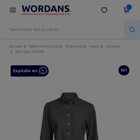
×
Appli Wordans
Obtenir l'appli
Meilleurs prix sur l’app !
Accueil
Vêtements | Unis
Chemises
Jeans
Unisexe
Tee Jays TJ4005
W1
Expédié en