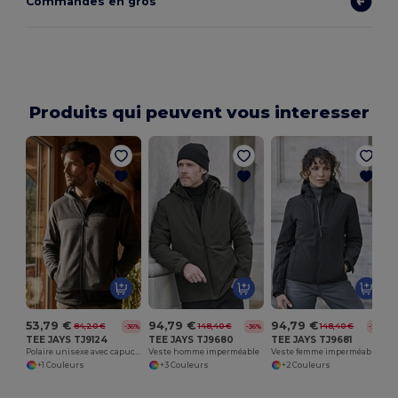
Commandes en gros
Produits qui peuvent vous interesser
C
53,79 €
94,79 €
94,79 €
84,20 €
148,40 €
148,40 €
-36%
-36%
-36%
TEE JAYS TJ9124
TEE JAYS TJ9680
TEE JAYS TJ9681
Polaire unisexe avec capuche
Veste homme imperméable
Veste femme imperméable
+1 Couleurs
+3 Couleurs
+2 Couleurs