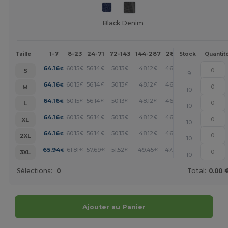
Black Denim
1-7
8-23
24-71
72-143
144-287
288 +
Plus
Taille
Stock
Quantit
+
64.16
60.15
56.14
50.13
48.12
46.12
€
€
€
€
€
€
S
9
+
64.16
60.15
56.14
50.13
48.12
46.12
€
€
€
€
€
€
M
10
+
64.16
60.15
56.14
50.13
48.12
46.12
€
€
€
€
€
€
L
10
+
64.16
60.15
56.14
50.13
48.12
46.12
€
€
€
€
€
€
XL
10
+
64.16
60.15
56.14
50.13
48.12
46.12
€
€
€
€
€
€
2XL
10
+
65.94
61.81
57.69
51.52
49.45
47.40
€
€
€
€
€
€
3XL
10
Sélections:
0
Total:
0.00 
Ajouter au Panier