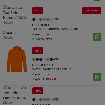
-52%
Best Seller
+35
B&C BC01T
Tee-Shirt Homme 100% Coton
Organic
À partir de:
Cotton
3,65 €
7,60 €
-53%
+15
B&C BCU33B
Sweat capuche organique
À partir de:
15,28 €
32,54 €
-39%
+35