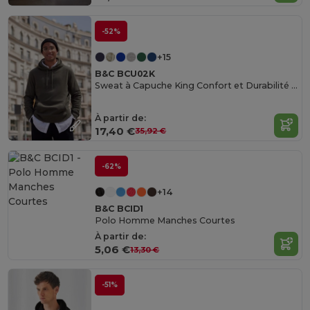
-52%
+15
B&C BCU02K
Sweat à Capuche King Confort et Durabilité B&C
À partir de:
17,40 €
35,92 €
-62%
+14
B&C BCID1
Polo Homme Manches Courtes
À partir de:
5,06 €
13,30 €
-51%