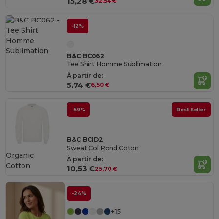
15,28 €
32,54 €
-12%
B&C BC062
Tee Shirt Homme Sublimation
À partir de:
5,74 €
6,50 €
-59%
Best Seller
B&C BCID2
Sweat Col Rond Coton
Organic
À partir de:
Cotton
10,53 €
25,70 €
-24%
+15