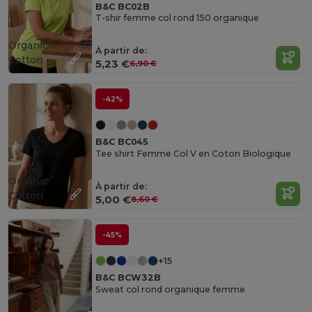
B&C BC02B
T-shir femme col rond 150 organique
Organic
À partir de:
Cotton
5,23 €
6,90 €
-42%
B&C BC045
Tee shirt Femme Col V en Coton Biologique
Organic
À partir de:
Cotton
5,00 €
8,60 €
-45%
+15
B&C BCW32B
Sweat col rond organique femme