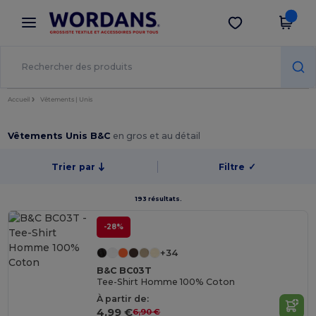
×
Appli Wordans
Obtenir l'appli
Meilleurs prix sur l’app !
Accueil
Vêtements | Unis
Vêtements Unis B&C
en gros et au détail
Trier par
Filtre
✓
193 résultats.
-28%
+34
B&C BC03T
Tee-Shirt Homme 100% Coton
À partir de:
4,99 €
6,90 €