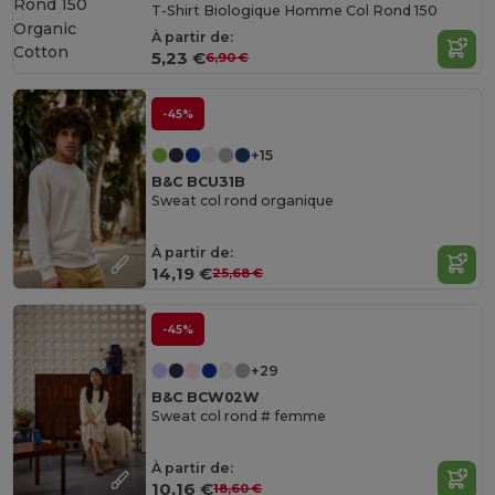
T-Shirt Biologique Homme Col Rond 150
Organic
À partir de:
Cotton
5,23 €
6,90 €
-45%
+15
B&C BCU31B
Sweat col rond organique
À partir de:
14,19 €
25,68 €
-45%
+29
B&C BCW02W
Sweat col rond # femme
À partir de:
10,16 €
18,60 €