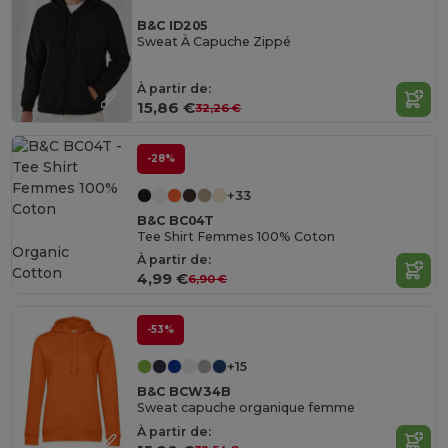
B&C ID205
Sweat À Capuche Zippé
À partir de:
15,86 €
32,26 €
-28%
+33
B&C BC04T
Tee Shirt Femmes 100% Coton
Organic
À partir de:
Cotton
4,99 €
6,90 €
-53%
+15
B&C BCW34B
Sweat capuche organique femme
À partir de: