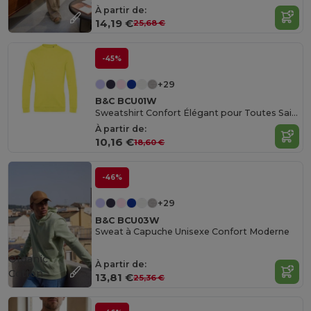
À partir de:
14,19 €
25,68 €
-45%
+29
B&C BCU01W
Sweatshirt Confort Élégant pour Toutes Saisons
À partir de:
10,16 €
18,60 €
-46%
+29
B&C BCU03W
Sweat à Capuche Unisexe Confort Moderne
Organic
À partir de:
Cotton
13,81 €
25,36 €