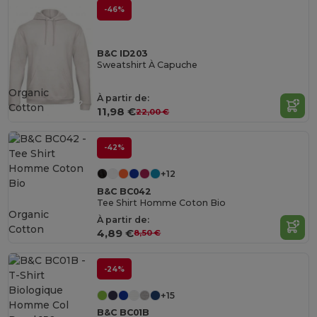
-46%
B&C ID203
Sweatshirt À Capuche
Organic
À partir de:
Cotton
11,98 €
22,00 €
-42%
+12
B&C BC042
Tee Shirt Homme Coton Bio
Organic
À partir de:
Cotton
4,89 €
8,50 €
-24%
+15
B&C BC01B