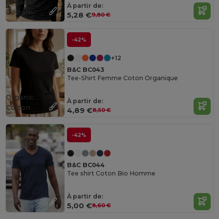
Organic
À partir de:
Cotton
5,28 €
9,80 €
-42%
+12
B&C BC043
Tee-Shirt Femme Coton Organique
Organic
À partir de:
Cotton
4,89 €
8,50 €
-42%
B&C BC044
Tee shirt Coton Bio Homme
À partir de:
5,00 €
8,60 €