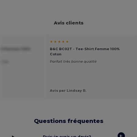
Avis clients
★ ★ ★ ★ ★
irt Femmes 100%
B&C BC02T - Tee-Shirt Femme 100%
Coton
on top
Parfait très bonne qualité
Avis par Lindsay R.
Questions fréquentes
Puis-je avoir un devis?