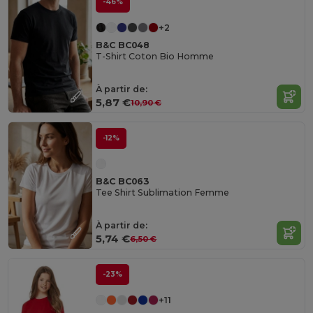
-46%
+2
B&C BC048
T-Shirt Coton Bio Homme
À partir de:
5,87 €
10,90 €
-12%
B&C BC063
Tee Shirt Sublimation Femme
À partir de:
5,74 €
6,50 €
-23%
+11