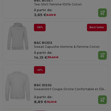
B&C BC02T
Tee-Shirt Femme 100% Coton
À partir de:
3,65 €
6,00 €
-58%
Best Seller
B&C BCID3
Sweat Capuche Homme & Femme Coton
À partir de:
14,15 €
33,40 €
-41%
B&C ID202
Sweatshirt Coupe Droite Confortable et Élégant
À partir de:
8,89 €
15,10 €