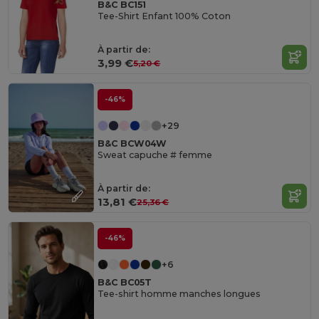
B&C BC151
Tee-Shirt Enfant 100% Coton
À partir de:
3,99 €
5,20 €
-46%
+29
B&C BCW04W
Sweat capuche # femme
À partir de:
13,81 €
25,36 €
-46%
+6
B&C BC05T
Tee-shirt homme manches longues