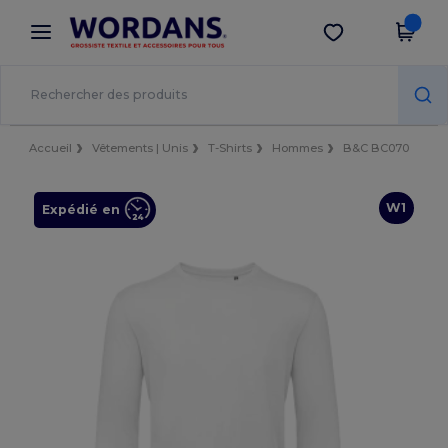
×
Appli Wordans
Obtenir l'appli
Meilleurs prix sur l’app !
Accueil
Vêtements | Unis
T-Shirts
Hommes
B&C BC070
W1
Expédié en