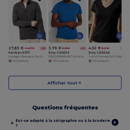
27,83 €
3,76 €
4,52 €
44,67 €
11,35 €
9,21 €
-38%
-67%
-51%
Kariban K971
Roly CA6502
Roly CA6646
Cardigan Homme à Zip Complet en Coton Élégant
DOGO PREMIUM T-shirt manches courtes
T-shirt Femme Col V Coton avec Finitions Côtelées
+4 Couleurs
+31 Couleurs
+13 Couleurs
Afficher tout
Questions fréquentes
Est-ce adapté à la sérigraphie ou à la broderie
?