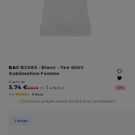
B&C
BC063
- Blanc
- Tee Shirt
Sublimation Femme
À partir de
5.74 €
|
-
12
%
6.50 €
TTC
4.74 €
HT
4.4
5 Avis
Livraison gratuite à partir de 69 € pour cet entrepôt !
Tailles