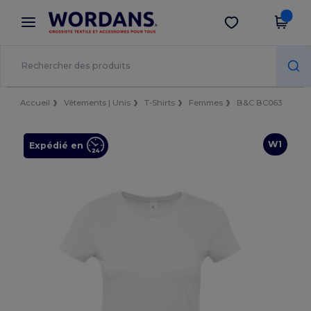
×
Appli Wordans
Obtenir l'appli
Meilleurs prix sur l’app !
Accueil
Vêtements | Unis
T-Shirts
Femmes
B&C BC063
W1
Expédié en