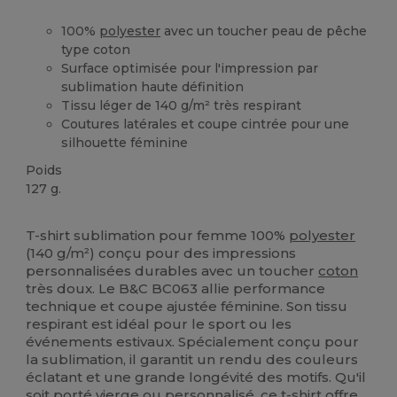
100%
polyester
avec un toucher peau de pêche
type coton
Surface optimisée pour l'impression par
sublimation haute définition
Tissu léger de 140 g/m² très respirant
Coutures latérales et coupe cintrée pour une
silhouette féminine
Poids
127 g.
Personnalisé
Sublimation
Sublimation
T-shirt sublimation pour femme 100%
polyester
(140 g/m²) conçu pour des impressions
personnalisées durables avec un toucher
coton
très doux. Le B&C BC063 allie performance
technique et coupe ajustée féminine. Son tissu
respirant est idéal pour le sport ou les
événements estivaux. Spécialement conçu pour
la sublimation, il garantit un rendu des couleurs
éclatant et une grande longévité des motifs. Qu'il
soit porté vierge ou personnalisé, ce t-shirt offre