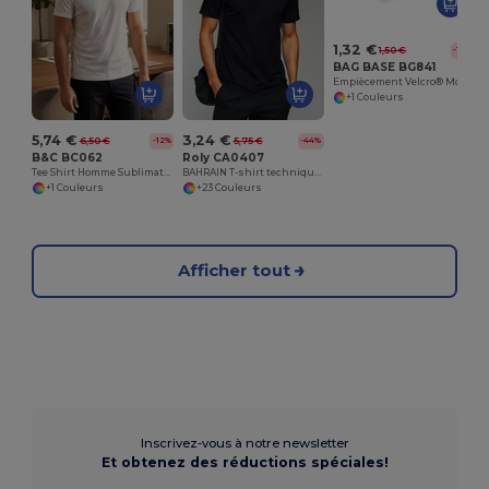
1,32 €
1,50 €
-12%
BAG BASE BG841
Empiècement Velcro® Molle
+1 Couleurs
5,74 €
3,24 €
6,50 €
5,75 €
-12%
-44%
B&C BC062
Roly CA0407
Tee Shirt Homme Sublimation
BAHRAIN T-shirt technique manches courtes raglan
+1 Couleurs
+23 Couleurs
Afficher tout
Inscrivez-vous à notre newsletter
Et obtenez des réductions spéciales!