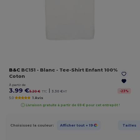
B&C
BC151
- Blanc
- Tee-Shirt Enfant 100%
Coton
À partir de
3.99 €
|
-
23
%
5.20 €
TTC
3.30 €
HT
5.0
1 Avis
Livraison gratuite à partir de 69 € pour cet entrepôt !
Choisissez la couleur:
Afficher tout
+ 19
Tailles