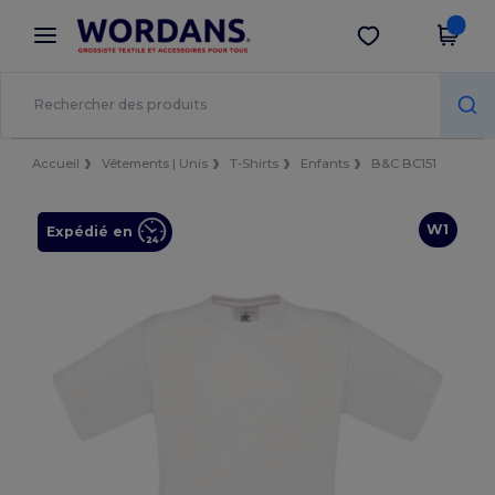
×
Appli Wordans
Obtenir l'appli
Meilleurs prix sur l’app !
Accueil
Vêtements | Unis
T-Shirts
Enfants
B&C BC151
W1
Expédié en