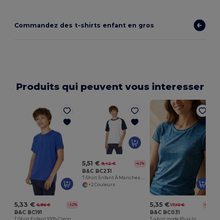
Commandez des t-shirts enfant en gros
Produits qui peuvent vous interesser
5,51 €
9,42 €
-42%
B&C BC231
T-Shirt Enfant À Manches Raglan
+2 Couleurs
5,33 €
5,35 €
6,86 €
17,10 €
-22%
-69%
B&C BC191
B&C BC031
T-Shirt Enfant 100% Coton
T-shirt mode Plug In