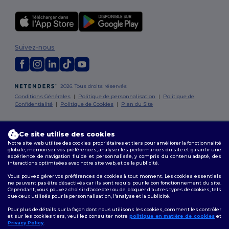
Suivez-nous
2026. Tous droits réservés
Conditions Générales
|
Politique de personnalisation
|
Politique de
Confidentialité
|
Politique de Cookies
|
Plan du Site
Bruxelles
|
Anvers
|
Mortsel
|
Malines
|
Lierre
|
Turnhout
|
Geel
|
Ce site utilise des cookies
Herentals
|
Hoogstraten
|
Bruges
Notre site web utilise des cookies propriétaires et tiers pour améliorer la fonctionnalité
globale, mémoriser vos préférences, analyser les performances du site et garantir une
expérience de navigation fluide et personnalisée, y compris du contenu adapté, des
interactions optimisées avec notre site web, et de la publicité.
Vous pouvez gérer vos préférences de cookies à tout moment. Les cookies essentiels
ne peuvent pas être désactivés car ils sont requis pour le bon fonctionnement du site.
Cependant, vous pouvez choisir d’accepter ou de bloquer d'autres types de cookies, tels
que ceux utilisés pour la personnalisation, l'analyse et la publicité.
Pour plus de détails sur la façon dont nous utilisons les cookies, comment les contrôler
et sur les cookies tiers, veuillez consulter notre
politique en matière de cookies
et
Privacy Policy
.