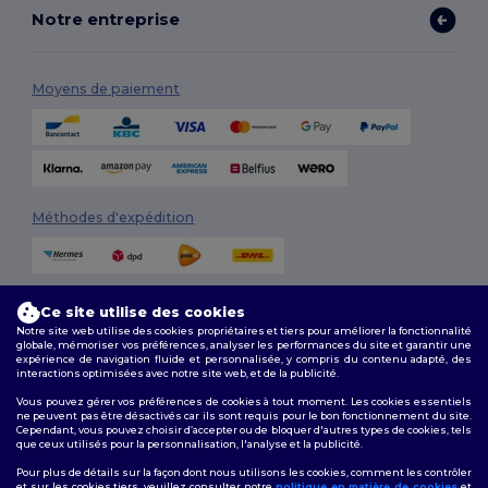
Notre entreprise
Moyens de paiement
Méthodes d'expédition
Ce site utilise des cookies
Notre site web utilise des cookies propriétaires et tiers pour améliorer la fonctionnalité
globale, mémoriser vos préférences, analyser les performances du site et garantir une
expérience de navigation fluide et personnalisée, y compris du contenu adapté, des
interactions optimisées avec notre site web, et de la publicité.
Suivez-nous
Vous pouvez gérer vos préférences de cookies à tout moment. Les cookies essentiels
ne peuvent pas être désactivés car ils sont requis pour le bon fonctionnement du site.
Cependant, vous pouvez choisir d’accepter ou de bloquer d'autres types de cookies, tels
que ceux utilisés pour la personnalisation, l'analyse et la publicité.
2026. Tous droits réservés
Pour plus de détails sur la façon dont nous utilisons les cookies, comment les contrôler
Conditions Générales
|
Politique de personnalisation
|
Politique de
et sur les cookies tiers, veuillez consulter notre
politique en matière de cookies
et