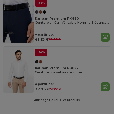
-34%
Kariban Premium PK820
Ceinture en Cuir Véritable Homme Élégance Italienne
Made
À partir de:
in
IT
41,15 €
62,76 €
-34%
Kariban Premium PK822
Ceinture cuir velours homme
À partir de:
37,93 €
57,86 €
Affichage De Tous Les Produits.