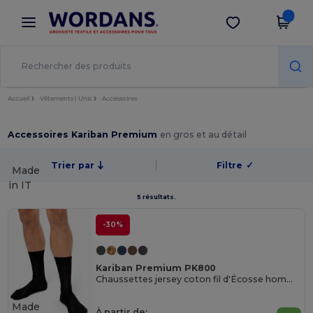
×
Appli Wordans
Obtenir l'appli
Meilleurs prix sur l’app !
Accueil
Vêtements | Unis
Accessoires
Accessoires Kariban Premium
en gros et au détail
Trier par
Filtre
✓
Made
in
IT
5 résultats.
-30%
Kariban Premium PK800
Chaussettes jersey coton fil d'Écosse homme
Made
À partir de: