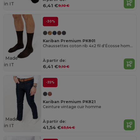
in
IT
6,41 €
9,10 €
-30%
Kariban Premium PK801
Chaussettes coton rib 4x2 fil d'Écosse homme
Made
À partir de:
in
IT
6,41 €
9,10 €
-35%
Kariban Premium PK821
Ceinture vintage cuir homme
Made
À partir de:
in
IT
41,54 €
63,54 €