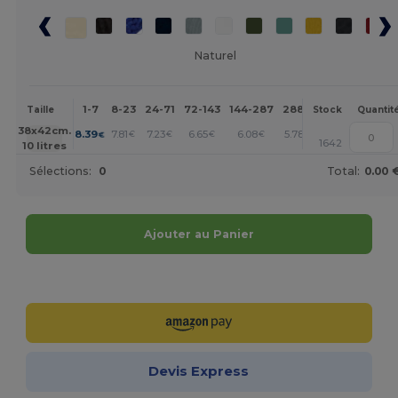
Naturel
1-7
8-23
24-71
72-143
144-287
288 +
Plus
Taille
Stock
Quantit
+
38x42cm.
8.39
7.81
7.23
6.65
6.08
5.78
€
€
€
€
€
€
1642
10 litres
Sélections:
0
Total:
0.00 
Ajouter au Panier
Personnalisez-le !
Devis Express