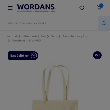
×
Appli Wordans
Obtenir l'appli
Meilleurs prix sur l’app !
Accueil
Vêtements | Unis
Sacs
Sacs de shopping
Westford mill WM801
W1
Expédié en