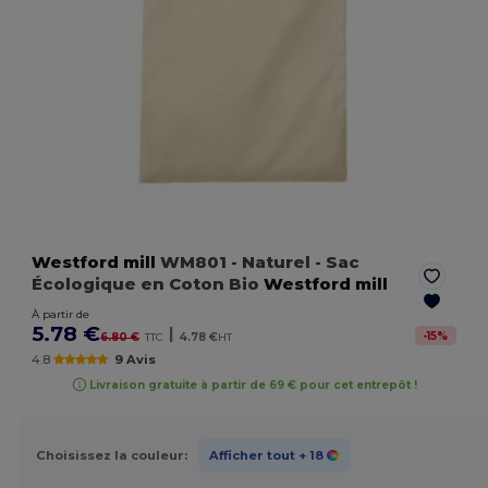
Westford mill
WM801
- Naturel
- Sac
Écologique en Coton Bio
Westford mill
À partir de
5.78 €
|
-
15
%
6.80 €
TTC
4.78 €
HT
4.8
9 Avis
Livraison gratuite à partir de 69 € pour cet entrepôt !
Choisissez la couleur:
Afficher tout
+ 18