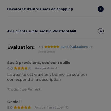
Découvrez d’autres sacs de shopping
Avis clients sur le sac bio Westford Mill
Évaluation:
4.8
sur 9 évaluations
741
articles vendus
Sac à provisions, couleur rouille
4.0
Avis par Anne A.
La qualité est vraiment bonne. La couleur
correspond à la description.
Traduit de Finnish
Genial !
5.0
Avis par Tania Lizbeth O.