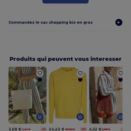
Commandez le sac shopping bio en gros
Produits qui peuvent vous interesser
3,68 €
24,43 €
4,52 €
4,34 €
39,80 €
5,88 €
-15%
-39%
-23%