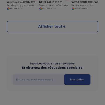
Westford mill WM225
NEUTRAL O63001
WESTFORD MILL WM150
Sac shopping grand volume coton bio
Sweatshirt Mixte Confort en Coton Bio
Sac filet en coton bio
+5 Couleurs
+17 Couleurs
+6 Couleurs
Afficher tout
Inscrivez-vous à notre newsletter
Et obtenez des réductions spéciales!
Inscription