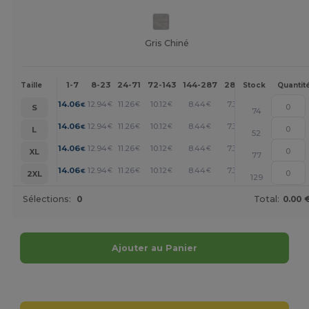
Gris Chiné
1-7
8-23
24-71
72-143
144-287
288 +
Plus
Taille
Stock
Quantit
+
14.06
12.94
11.26
10.12
8.44
7.31
€
€
€
€
€
€
S
74
+
14.06
12.94
11.26
10.12
8.44
7.31
€
€
€
€
€
€
L
52
+
14.06
12.94
11.26
10.12
8.44
7.31
€
€
€
€
€
€
XL
77
+
14.06
12.94
11.26
10.12
8.44
7.31
€
€
€
€
€
€
2XL
129
Sélections:
0
Total:
0.00 
Ajouter au Panier
Personnalisez-le !