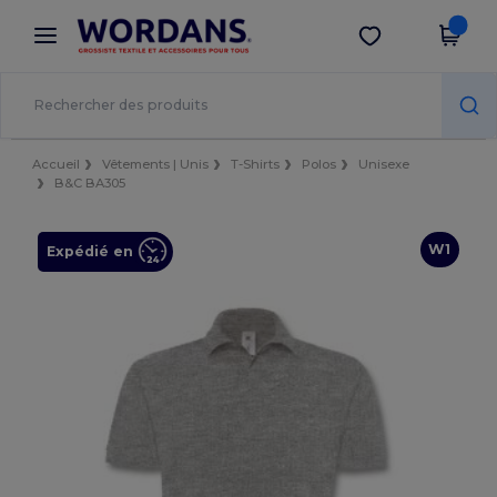
×
Appli Wordans
Obtenir l'appli
Meilleurs prix sur l’app !
Accueil
Vêtements | Unis
T-Shirts
Polos
Unisexe
B&C BA305
W1
Expédié en