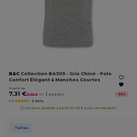
B&C
Collection BA305
- Gris Chiné
- Polo
Confort Élégant à Manches Courtes
À partir de
7.31 €
|
-
66
%
21.55 €
TTC
6.04 €
HT
4.5
2 Avis
Livraison gratuite à partir de 69 € pour cet entrepôt !
Tailles