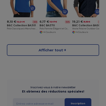
8,10 €
6,17 €
19,21 €
12,24 €
13,47 €
31,35 €
-34%
-54%
-39%
B&C Collection BA301
B&C BA370
B&C Collection BA503
Polo Classique à Manches Courtes Élégant
Polo Femme Élégant et Confortable
Veste Polaire Outdoor Confort
+4 Couleurs
+4 Couleurs
Afficher tout
Inscrivez-vous à notre newsletter
Et obtenez des réductions spéciales!
Inscription