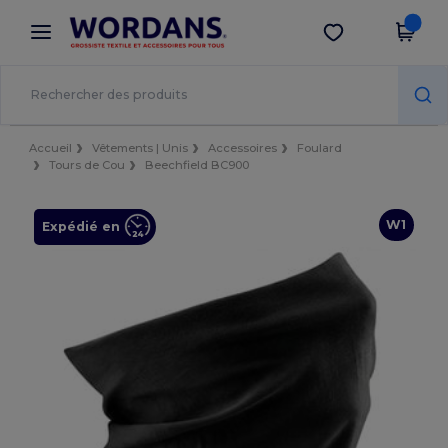
×
Appli Wordans
Obtenir l'appli
Meilleurs prix sur l’app !
Accueil
Vêtements | Unis
Accessoires
Foulard
Tours de Cou
Beechfield BC900
W1
Expédié en