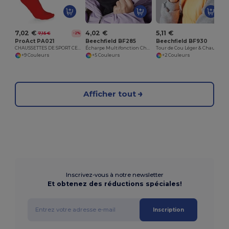
7,02 €
4,02 €
5,11 €
7,15 €
-2%
ProAct PA021
Beechfield BF285
Beechfield BF930
CHAUSSETTES DE SPORT CERCLÉES
Écharpe Multifonction Chaude et Confortable
Tour de Cou Léger & Chaud
+9 Couleurs
+5 Couleurs
+2 Couleurs
Afficher tout
Inscrivez-vous à notre newsletter
Et obtenez des réductions spéciales!
Inscription