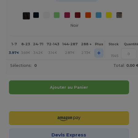
Noir
1-7
8-23
24-71
72-143
144-287
288 +
Plus
Stock
Quantit
+
3.97
3.69
3.42
3.14
2.87
2.73
€
€
€
€
€
€
1545
Sélections:
0
Total:
0.00 
Ajouter au Panier
Personnalisez-le !
Devis Express