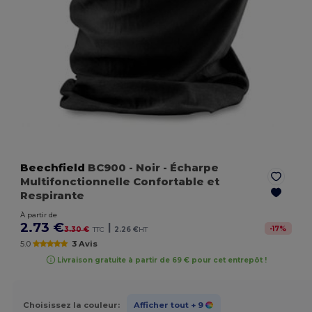
Beechfield
BC900
- Noir
- Écharpe
Multifonctionnelle Confortable et
Respirante
À partir de
2.73 €
|
-
17
%
3.30 €
TTC
2.26 €
HT
5.0
3 Avis
Livraison gratuite à partir de 69 € pour cet entrepôt !
Choisissez la couleur:
Afficher tout
+ 9