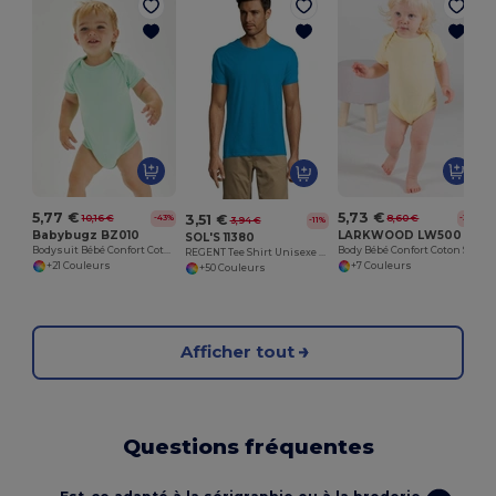
5,77 €
5,73 €
3,51 €
10,16 €
8,60 €
-43%
-33%
3,94 €
-11%
Babybugz BZ010
LARKWOOD LW500
SOL'S 11380
Bodysuit Bébé Confort Coton Doux et Stretch
Body Bébé Confort Coton Sans Étiquette
REGENT Tee Shirt Unisexe Col Rond
+21 Couleurs
+7 Couleurs
+50 Couleurs
Afficher tout
Questions fréquentes