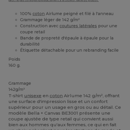
peut ne pas correspondre exactement à la couleur réelle du produit.
100%
coton
Airlume peigné et filé à l'anneau
Grammage léger de 142 g/m²
Construction avec
coutures latérales
pour une
coupe retail
Bande de propreté d'épaule à épaule pour la
durabilité
Étiquette détachable pour un rebranding facile
Poids
160 g.
Personnalisé
Grammage
142g/m²
T-shirt
unisexe
en
coton
Airlume 142 g/m², offrant
une surface d'impression lisse et un confort
supérieur pour un usage en gros ou au détail. Ce
modèle Bella + Canvas BE3001 présente une
coupe ajustée de type retail qui convient aussi
bien aux hommes qu'aux femmes, ce qui en fait