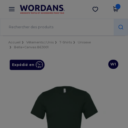
×
Appli Wordans
Obtenir l'appli
Meilleurs prix sur l’app !
Accueil
Vêtements | Unis
T-Shirts
Unisexe
Bella+Canvas BE3001
W1
Expédié en