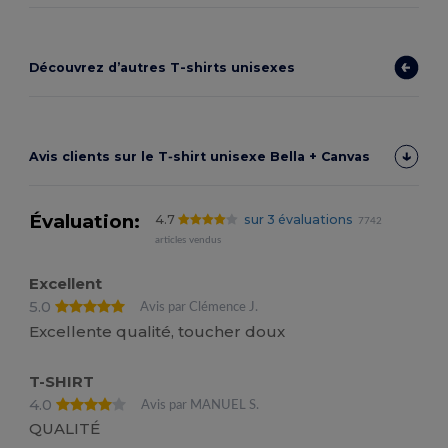
Découvrez d’autres T-shirts unisexes
Avis clients sur le T‑shirt unisexe Bella + Canvas
Évaluation:
4.7
sur 3 évaluations
7742
articles vendus
Excellent
5.0
Avis par Clémence J.
Excellente qualité, toucher doux
T-SHIRT
4.0
Avis par MANUEL S.
QUALITÉ