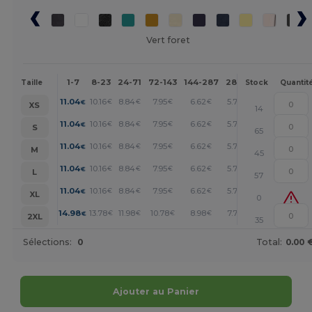
Vert foret
1-7
8-23
24-71
72-143
144-287
288 +
Plus
Taille
Stock
Quantit
+
11.04
10.16
8.84
7.95
6.62
5.74
€
€
€
€
€
€
XS
14
+
11.04
10.16
8.84
7.95
6.62
5.74
€
€
€
€
€
€
S
65
+
11.04
10.16
8.84
7.95
6.62
5.74
€
€
€
€
€
€
M
45
+
11.04
10.16
8.84
7.95
6.62
5.74
€
€
€
€
€
€
L
57
+
11.04
10.16
8.84
7.95
6.62
5.74
€
€
€
€
€
€
XL
0
+
14.98
13.78
11.98
10.78
8.98
7.79
€
€
€
€
€
€
2XL
35
Sélections:
0
Total:
0.00 
Ajouter au Panier