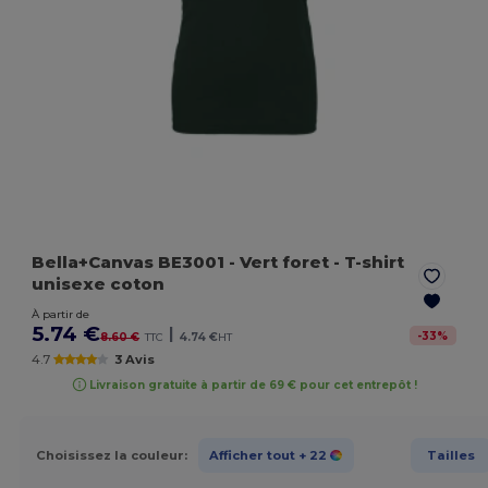
Bella+Canvas BE3001
- Vert foret
- T-shirt
unisexe coton
À partir de
5.74 €
|
-
33
%
8.60 €
TTC
4.74 €
HT
4.7
3 Avis
Livraison gratuite à partir de 69 € pour cet entrepôt !
Choisissez la couleur:
Afficher tout
+ 22
Tailles