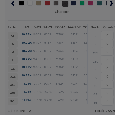
Charbon
1-7
8-23
24-71
72-143
144-287
288 +
Plus
Taille
Stock
Quantit
+
10.22
9.40
8.18
7.36
6.13
5.32
€
€
€
€
€
€
XS
99
+
10.22
9.40
8.18
7.36
6.13
5.32
€
€
€
€
€
€
S
101
+
10.22
9.40
8.18
7.36
6.13
5.32
€
€
€
€
€
€
M
122
+
10.22
9.40
8.18
7.36
6.13
5.32
€
€
€
€
€
€
L
230
+
10.22
9.40
8.18
7.36
6.13
5.32
€
€
€
€
€
€
XL
119
+
10.22
9.40
8.18
7.36
6.13
5.32
€
€
€
€
€
€
2XL
117
+
11.71
10.77
9.37
8.42
7.03
6.09
€
€
€
€
€
€
3XL
68
+
11.71
10.77
9.37
8.42
7.03
6.09
€
€
€
€
€
€
4XL
42
+
11.71
10.77
9.37
8.42
7.03
6.09
€
€
€
€
€
€
5XL
38
Sélections:
0
Total:
0.00 