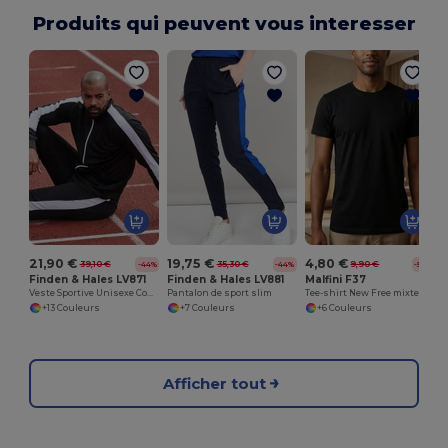
Produits qui peuvent vous interesser
M
21,90 €
19,75 €
4,80 €
39,10 €
35,30 €
9,90 €
-44%
-44%
-52%
Finden & Hales LV871
Finden & Hales LV881
Malfini F37
Veste Sportive Unisexe Confort et Style
Pantalon de sport slim
Tee-shirt New Free mixte
+13 Couleurs
+7 Couleurs
+6 Couleurs
Afficher tout