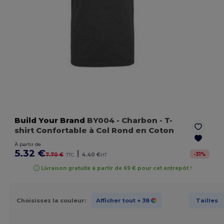
Build Your Brand
BY004
- Charbon
- T-
shirt Confortable à Col Rond en Coton
À partir de
5.32 €
|
-
31
%
7.70 €
TTC
4.40 €
HT
Livraison gratuite à partir de 69 € pour cet entrepôt !
Choisissez la couleur:
Afficher tout
+ 38
Tailles