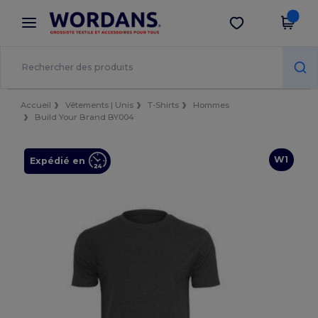
×
Appli Wordans
Obtenir l'appli
Meilleurs prix sur l’app !
Accueil
Vêtements | Unis
T-Shirts
Hommes
Build Your Brand BY004
W1
Expédié en