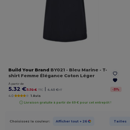
Build Your Brand
BY021
- Bleu Marine
- T-
shirt Femme Élégance Coton Léger
À partir de
5.32 €
|
-
31
%
7.70 €
TTC
4.40 €
HT
4.0
1 Avis
Livraison gratuite à partir de 69 € pour cet entrepôt !
Choisissez la couleur:
Afficher tout
+ 26
Tailles