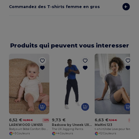
Commandez des T‑shirts femme en gros
Produits qui peuvent vous interesser
6,52 €
9,73 €
6,63 €
10,90 €
11,16 €
-40%
-41%
LARKWOOD LW655
Radsow by Uneek UXX09
Malfini 123
Bodysuit Bébé Confort Bio Larkwood
The UX Jogging Pants
t-shirt/robe Love pour femme
+3 Couleurs
+4 Couleurs
+12 Couleurs