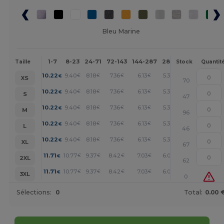
Bleu Marine
1-7
8-23
24-71
72-143
144-287
288 +
Plus
Taille
Stock
Quantit
+
10.22
9.40
8.18
7.36
6.13
5.32
€
€
€
€
€
€
XS
70
+
10.22
9.40
8.18
7.36
6.13
5.32
€
€
€
€
€
€
S
47
+
10.22
9.40
8.18
7.36
6.13
5.32
€
€
€
€
€
€
M
96
+
10.22
9.40
8.18
7.36
6.13
5.32
€
€
€
€
€
€
L
46
+
10.22
9.40
8.18
7.36
6.13
5.32
€
€
€
€
€
€
XL
67
+
11.71
10.77
9.37
8.42
7.03
6.09
€
€
€
€
€
€
2XL
62
+
11.71
10.77
9.37
8.42
7.03
6.09
€
€
€
€
€
€
3XL
0
Sélections:
0
Total:
0.00 