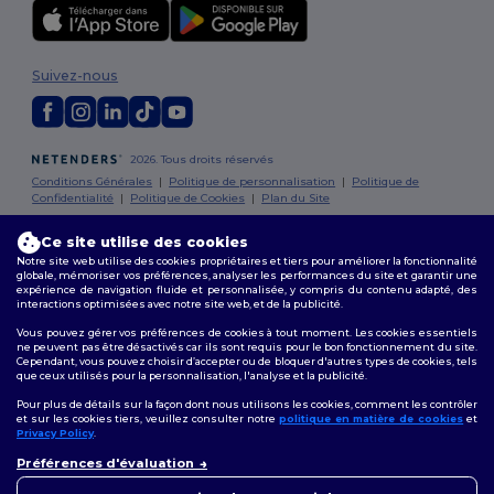
Suivez-nous
2026. Tous droits réservés
Conditions Générales
|
Politique de personnalisation
|
Politique de
Confidentialité
|
Politique de Cookies
|
Plan du Site
Ce site utilise des cookies
Bruxelles
|
Anvers
|
Mortsel
|
Malines
|
Lierre
|
Turnhout
|
Geel
|
Notre site web utilise des cookies propriétaires et tiers pour améliorer la fonctionnalité
Herentals
|
Hoogstraten
|
Bruges
globale, mémoriser vos préférences, analyser les performances du site et garantir une
expérience de navigation fluide et personnalisée, y compris du contenu adapté, des
interactions optimisées avec notre site web, et de la publicité.
Vous pouvez gérer vos préférences de cookies à tout moment. Les cookies essentiels
ne peuvent pas être désactivés car ils sont requis pour le bon fonctionnement du site.
Cependant, vous pouvez choisir d’accepter ou de bloquer d'autres types de cookies, tels
que ceux utilisés pour la personnalisation, l'analyse et la publicité.
Pour plus de détails sur la façon dont nous utilisons les cookies, comment les contrôler
et sur les cookies tiers, veuillez consulter notre
politique en matière de cookies
et
Privacy Policy
.
👋
Bonjour
Préférences d'évaluation
Si vous avez des questions ou
des préoccupations, vous