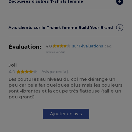
Découvrez d’autres T‑shirts femme
Avis clients sur le T‑shirt femme Build Your Brand
Évaluation:
4.0
sur 1 évaluations
5362
articles vendus
Joli
4.0
Avis par cecilia j.
Les coutures au niveau du col me dérange un
peu car cela fait quelques plus mais les couleurs
sont vibrantes et la coupe très flatteuse (taille un
peu grand)
Ajouter un avis