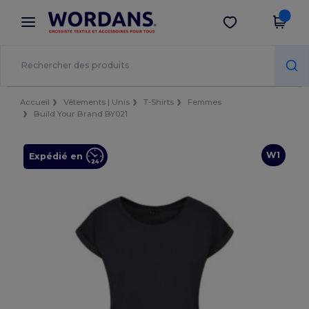
×
Appli Wordans
Obtenir l'appli
Meilleurs prix sur l’app !
Accueil
Vêtements | Unis
T-Shirts
Femmes
Build Your Brand BY021
W1
Expédié en