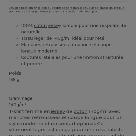
Veuillez noter qu'en raison du calibrage de l'écran, la couleur de l'image du produit
peut ne pas correspondre exactement à la couleur réelle du produit.
100%
coton
jersey
simple pour une respirabilité
naturelle
Tissu léger de 140g/m² idéal pour l'été
Manches retroussées tendance et coupe
longue moderne
Coutures latérales pour une finition structurée
et propre
Poids
155 g.
Personnalisé
Grammage
140g/m²
T-shirt femme en
jersey
de
coton
140g/m² avec
manches retroussées et coupe longue pour un
style moderne et un confort optimal. Ce
vêtement léger est conçu pour une respirabilité
maximale par temps chaud, vous permettant de