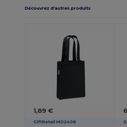
Découvrez d'autres produits
Personnalisez-
P
Le !
1,89 €
6
GiftRetail MO2408
G