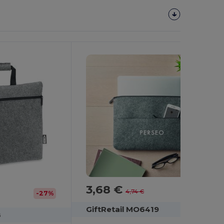
Personnalisez-
Le !
3,68 €
-22%
4,74 €
-27%
GiftRetail MO6419
8