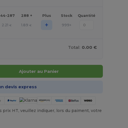
144-287
288 +
Plus
Stock
Quantité
+
2.21
1.89
999+
€
€
Total:
0.00 €
Ajouter au Panier
n devis express
prix HT, veuillez indiquer, lors du paiment, votre