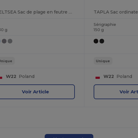
FELTSEA Sac de plage en feutre RPET
TAPLA Sac ordinate
Sérigraphie
30 g
150 g
Unique
Unique
W22
Poland
W22
Poland
Voir Article
Voir Art