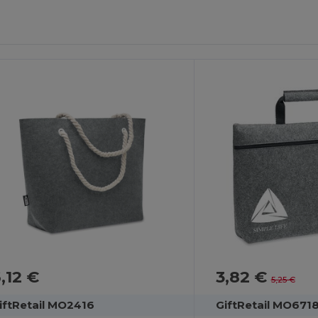
ersonnalisez-
Personnalisez-
Le !
Le !
,12 €
3,82 €
5,25 €
iftRetail MO2416
GiftRetail MO671