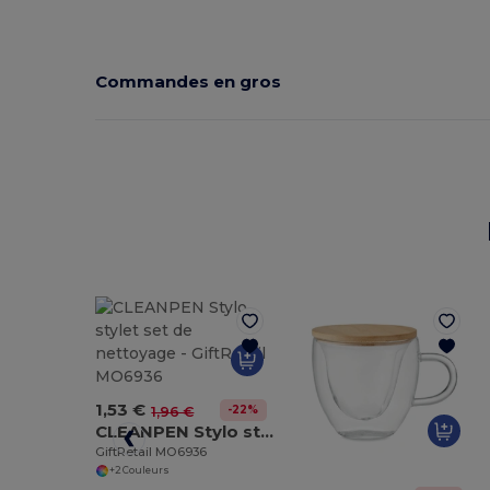
Commandes en gros
1,53 €
-22%
1,96 €
CLEANPEN Stylo stylet set de nettoyage
GiftRetail MO6936
+2 Couleurs