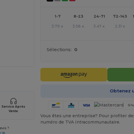
1-7
8-23
24-71
72-143
3.79
3.58
3.47
2.31
€
€
€
€
Sélections:
0
gne ICI !
Obtenez u
Service Après
Vente
Vous êtes une entreprise? Pour profiter des 
numéro de TVA Intracommunautaire.
vis ?
1 98