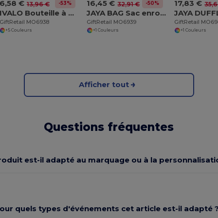
6,58 €
16,45 €
17,83 €
-53%
-50%
13,96 €
32,91 €
35,
IVALO Bouteille à double paroi 500 ml
JAYA BAG Sac enroulable Tarpaulin 50C
GiftRetail MO6938
GiftRetail MO6939
GiftRetail MO6
+5 Couleurs
+1 Couleurs
+1 Couleurs
Afficher tout
Questions fréquentes
roduit est-il adapté au marquage ou à la personnalisati
our quels types d'événements cet article est-il adapté 