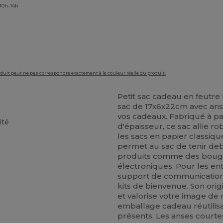
 10h-14h
roduit peut ne pas correspondre exactement à la couleur réelle du produit.
Petit sac cadeau en feutr
sac de 17x6x22cm avec anse
vos cadeaux. Fabriqué à pa
ité
d'épaisseur, ce sac allie 
les sacs en papier classiqu
permet au sac de tenir deb
produits comme des bougie
électroniques. Pour les ent
support de communication 
kits de bienvenue. Son or
et valorise votre image de 
emballage cadeau réutilis
présents. Les anses courte