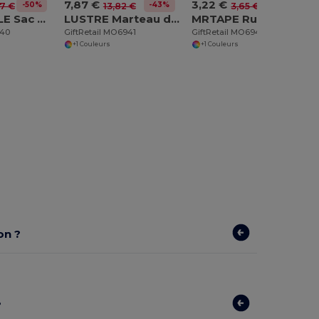
7,87 €
3,22 €
-50%
-43%
-12%
67 €
13,82 €
3,65 €
JAYA DUFFLE Sac de sport Tarpaulin 50C
LUSTRE Marteau d'urgence 3 en 1
MRTAPE Ruban à mesurer 3M
940
GiftRetail MO6941
GiftRetail MO6942
+1 Couleurs
+1 Couleurs
on ?
?