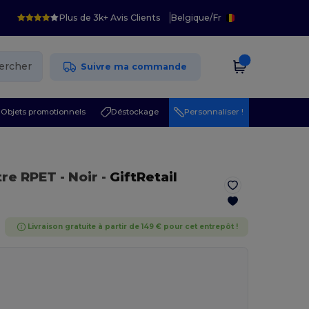
Plus de 3k+ Avis Clients
Belgique
/
Fr
ercher
Suivre ma commande
Objets promotionnels
Déstockage
Personnaliser !
tre RPET
- Noir
-
GiftRetail
Livraison gratuite à partir de 149 € pour cet entrepôt !