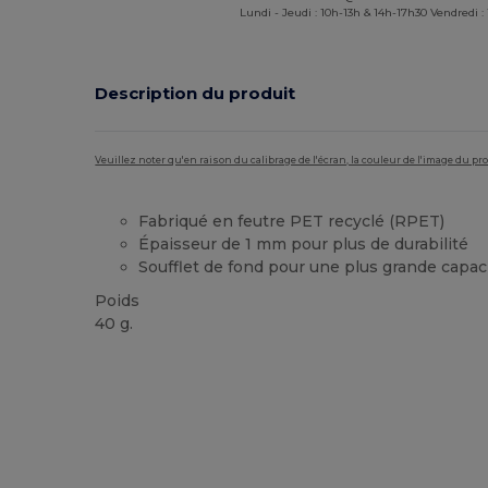
Lundi - Jeudi : 10h-13h & 14h-17h30 Vendredi :
Description du produit
Veuillez noter qu'en raison du calibrage de l'écran, la couleur de l'image du p
Fabriqué en feutre PET recyclé (RPET)
Épaisseur de 1 mm pour plus de durabilité
Soufflet de fond pour une plus grande capac
Poids
40 g.
Stock élévé
Personnalisé