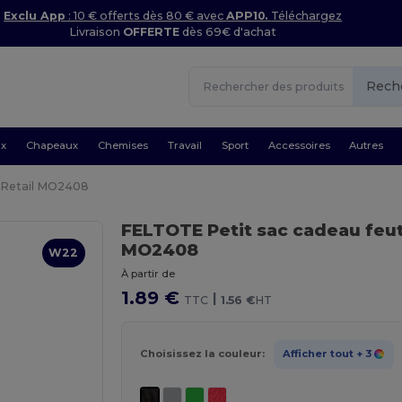
Exclu App
: 10 € offerts dès 80 € avec
APP10.
Téléchargez
Livraison
OFFERTE
dès 69€ d'achat
Rech
ux
Chapeaux
Chemises
Travail
Sport
Accessoires
Autres
tRetail MO2408
FELTOTE Petit sac cadeau feu
MO2408
W22
À partir de
1.89 €
|
TTC
1.56 €
HT
Choisissez la couleur:
Afficher tout
+ 3