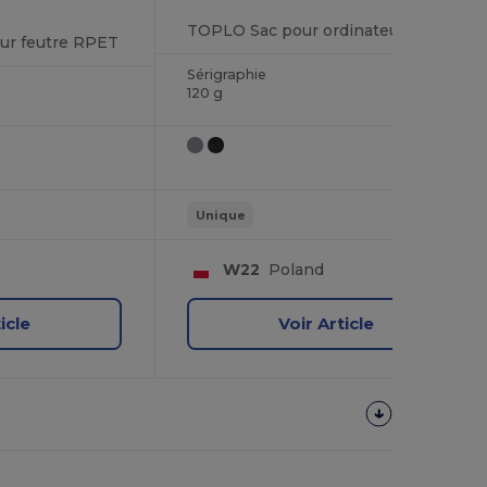
TOPLO Sac pour ordinateur en RPET
ur feutre RPET
Sérigraphie
120 g
Unique
W22
Poland
icle
Voir Article