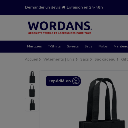
Demander un devis
|
Livraison en 24-48h
Marques
T-Shirts
Sweats
Sacs
Polos
Mantea
Accueil
Vêtements | Unis
Sacs
Sac cadeau
Gif
Expédié en