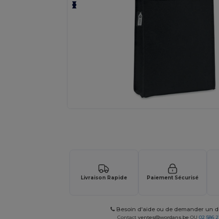
Personnalisez votre produit en li
Livraison Rapide
Paiement Sécurisé
Besoin d'aide ou de demander un de
Contact
ventes@wordans.be
OU
02 586 2