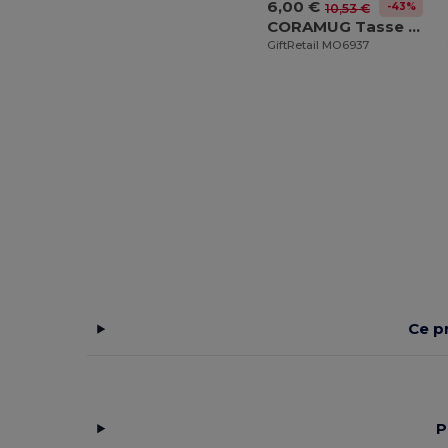
6,00 €
-43%
10,53 €
CORAMUG Tasse borosilicaté double paroi
GiftRetail MO6937
Ce p
P