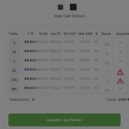
Kaki Clair Délavé
1-7
8-23
24-71
72-143
144-287
288 +
Plus
Taille
Stock
Quantit
+
89.62
84.02
78.42
70.01
67.22
64.41
€
€
€
€
€
€
S
92
+
89.62
84.02
78.42
70.01
67.22
64.41
€
€
€
€
€
€
M
6
+
89.62
84.02
78.42
70.01
67.22
64.41
€
€
€
€
€
€
L
32
+
89.62
84.02
78.42
70.01
67.22
64.41
€
€
€
€
€
€
XL
0
+
89.62
84.02
78.42
70.01
67.22
64.41
€
€
€
€
€
€
2XL
0
+
89.62
84.02
78.42
70.01
67.22
64.41
€
€
€
€
€
€
3XL
10
Sélections:
0
Total:
0.00 
Ajouter au Panier