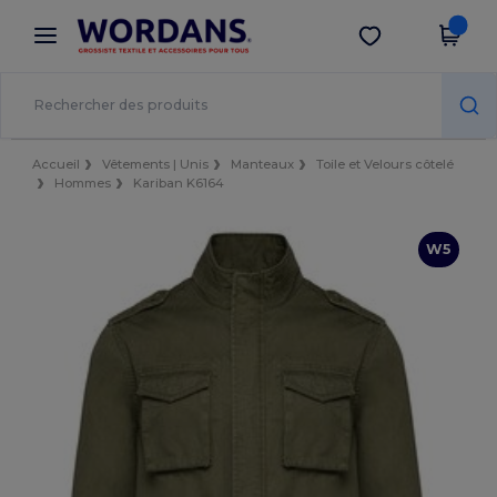
×
Appli Wordans
Obtenir l'appli
Meilleurs prix sur l’app !
Accueil
Vêtements | Unis
Manteaux
Toile et Velours côtelé
Hommes
Kariban K6164
W5