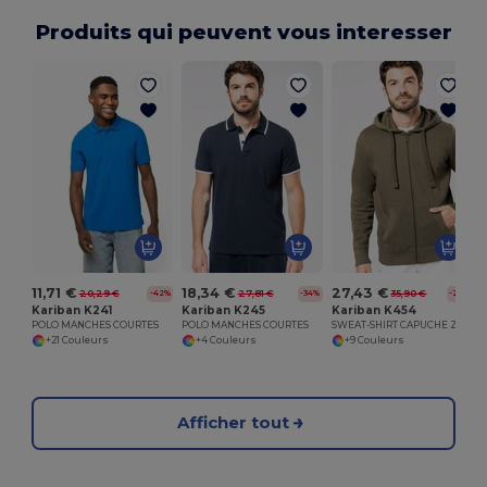
Produits qui peuvent vous interesser
11,71 €
18,34 €
27,43 €
20,29 €
27,81 €
35,90 €
-42%
-34%
-24%
Kariban K241
Kariban K245
Kariban K454
POLO MANCHES COURTES
POLO MANCHES COURTES
SWEAT-SHIRT CAPUCHE ZIPPÉ UNISEXE
+21 Couleurs
+4 Couleurs
+9 Couleurs
Afficher tout