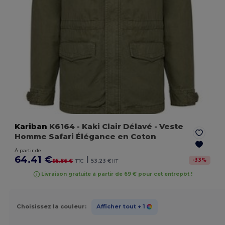
Kariban
K6164
- Kaki Clair Délavé
- Veste
Homme Safari Élégance en Coton
À partir de
64.41 €
|
-
33
%
95.86 €
TTC
53.23 €
HT
Livraison gratuite à partir de 69 € pour cet entrepôt !
Choisissez la couleur:
Afficher tout
+ 1