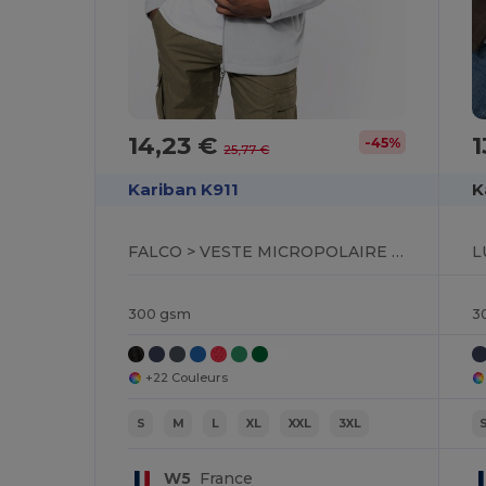
14,23 €
1
-45%
25,77 €
Kariban K911
K
FALCO > VESTE MICROPOLAIRE ZIPPÉE
L
300 gsm
3
+22 Couleurs
S
M
L
XL
XXL
3XL
W5
France