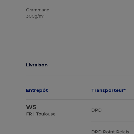
Stock élévé
Grammage
300g/m²
Livraison
Entrepôt
Transporteur*
W5
DPD
FR | Toulouse
DPD Point Relais