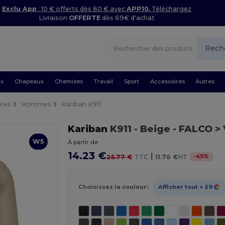
Exclu App
: 10 € offerts dès 80 € avec
APP10.
Téléchargez
Livraison
OFFERTE
dès 69€ d'achat
Rech
ux
Chapeaux
Chemises
Travail
Sport
Accessoires
Autres
ires
Hommes
Kariban K911
Kariban
K911
- Beige
- FALCO >
W5
À partir de
14.23 €
|
-
45
%
25.77 €
TTC
11.76 €
HT
Choisissez la couleur:
Afficher tout
+ 29