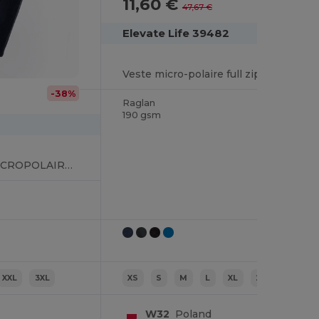
11,60 €
-76%
47,67 €
Elevate Life 39482
Veste micro-polaire full zip homme Brossard
-38%
Raglan
190 gsm
MARCO > VESTE MICROPOLAIRE ZIPPÉE LOURDE
XXL
3XL
XS
S
M
L
XL
2XL
W32
Poland