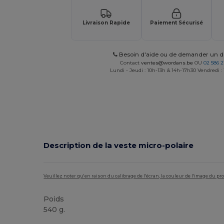
Livraison Rapide
Paiement Sécurisé
Besoin d'aide ou de demander un de
Contact
ventes@wordans.be
OU
02 586 2
Lundi - Jeudi : 10h-13h & 14h-17h30 Vendredi :
Description de la veste micro-polaire
Veuillez noter qu'en raison du calibrage de l'écran, la couleur de l'image du p
Poids
540 g.