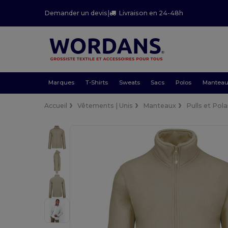
Demander un devis
|
Livraison en 24-48h
Marques
T-Shirts
Sweats
Sacs
Polos
Mantea
Accueil
Vêtements | Unis
Manteaux
Pulls et Pola