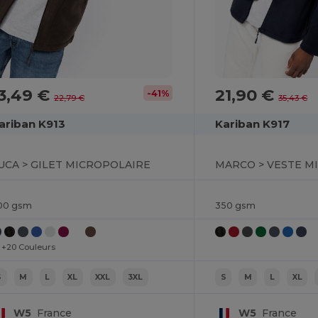
3,49 €
21,90 €
-41%
22,79 €
35,43 €
ariban K913
Kariban K917
UCA > GILET MICROPOLAIRE
00 gsm
350 gsm
+20 Couleurs
S
M
L
XL
XXL
3XL
S
M
L
XL
W5
France
W5
France