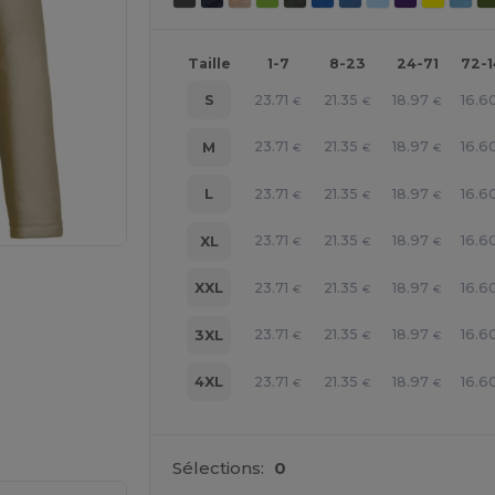
Taille
1-7
8-23
24-71
72-
23.71
21.35
18.97
16.6
S
€
€
€
23.71
21.35
18.97
16.6
M
€
€
€
23.71
21.35
18.97
16.6
L
€
€
€
23.71
21.35
18.97
16.6
XL
€
€
€
23.71
21.35
18.97
16.6
XXL
€
€
€
23.71
21.35
18.97
16.6
3XL
€
€
€
23.71
21.35
18.97
16.6
4XL
€
€
€
 vos produits
Sélections:
0