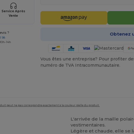
Service Après
Vente
vis ?
Obtenez u
1 98
 10h-14h
Vous êtes une entreprise? Pour profiter des 
numéro de TVA Intracommunautaire.
roduit peut ne pas correspondre exactement à la couleur réelle du produit.
L'arrivée de la maille pol
vestimentaires.
Légère et chaude, elle se l