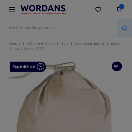
×
Appli Wordans
Obtenir l'appli
Meilleurs prix sur l’app !
Accueil
Vêtements | Unis
Sacs
Sacs à cordons
Unisexe
Label Serie LS20Z
W1
Expédié en