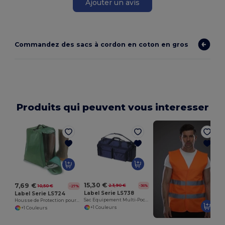
Ajouter un avis
Commandez des sacs à cordon en coton en gros
Produits qui peuvent vous interesser
S
15,30 €
7,69 €
23,90 €
-36%
10,50 €
-27%
Label Serie LS738
Label Serie LS724
Sac Equipement Multi-Poches
Housse de Protection pour Bottes en Nylon
+1 Couleurs
+1 Couleurs