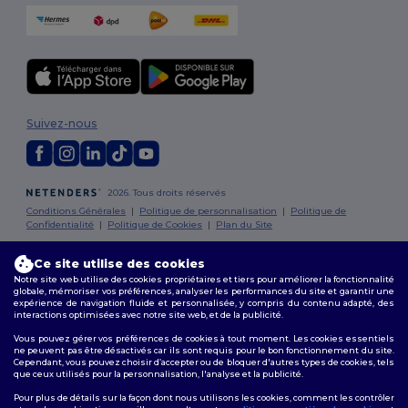
Suivez-nous
2026. Tous droits réservés
Conditions Générales
|
Politique de personnalisation
|
Politique de
Confidentialité
|
Politique de Cookies
|
Plan du Site
Ce site utilise des cookies
Bruxelles
|
Anvers
|
Mortsel
|
Malines
|
Lierre
|
Turnhout
|
Geel
|
Notre site web utilise des cookies propriétaires et tiers pour améliorer la fonctionnalité
Herentals
|
Hoogstraten
|
Bruges
globale, mémoriser vos préférences, analyser les performances du site et garantir une
expérience de navigation fluide et personnalisée, y compris du contenu adapté, des
interactions optimisées avec notre site web, et de la publicité.
Vous pouvez gérer vos préférences de cookies à tout moment. Les cookies essentiels
ne peuvent pas être désactivés car ils sont requis pour le bon fonctionnement du site.
Cependant, vous pouvez choisir d’accepter ou de bloquer d'autres types de cookies, tels
que ceux utilisés pour la personnalisation, l'analyse et la publicité.
Pour plus de détails sur la façon dont nous utilisons les cookies, comment les contrôler