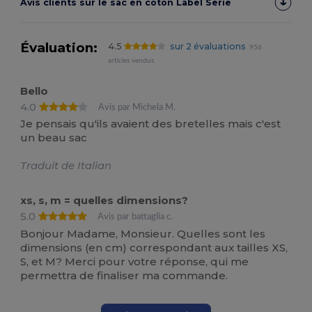
Avis clients sur le sac en coton Label Serie
Évaluation:
4.5
sur 2 évaluations
956
articles vendus
Bello
4.0
Avis par Michela M.
Je pensais qu'ils avaient des bretelles mais c'est
un beau sac
Traduit de Italian
xs, s, m = quelles dimensions?
5.0
Avis par battaglia c.
Bonjour Madame, Monsieur. Quelles sont les
dimensions (en cm) correspondant aux tailles XS,
S, et M? Merci pour votre réponse, qui me
permettra de finaliser ma commande.