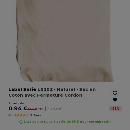
Label Serie
LS20Z
- Naturel
- Sac en
Coton avec Fermeture Cordon
À partir de
0.94 €
|
-
42
%
1.62 €
TTC
0.78 €
HT
4.5
2 Avis
Livraison gratuite à partir de 69 € pour cet entrepôt !