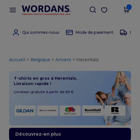
×
Appli Wordans
Obtenir l'appli
Meilleurs prix sur l’app !
Qui sommes-nous
Mode de paiement
Mode 
Accueil
>
Belgique
>
Anvers
> Herentals
T-shirts en gros à Herentals,
Livraison rapide !
Livraison gratuite à partir de 69 €
Découvrez-en plus