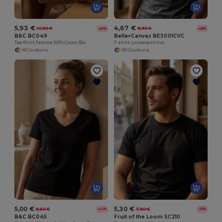
5,93 €
4,67 €
10,90 €
8,90 €
-46%
-48%
B&C BC049
Bella+Canvas BE3001CVC
Tee-Shirt Femme 100% Coton Bio
T-shirt unisexe chiné
+8 Couleurs
+10 Couleurs
5,00 €
5,30 €
8,60 €
7,90 €
-42%
-33%
B&C BC045
Fruit of the Loom SC210