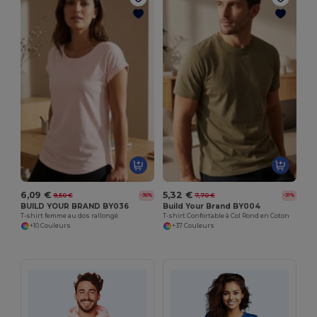
6,09 €
5,32 €
9,50 €
7,70 €
-36%
-31%
BUILD YOUR BRAND BY036
Build Your Brand BY004
T-shirt femme au dos rallongé
T-shirt Confortable à Col Rond en Coton
+10 Couleurs
+37 Couleurs