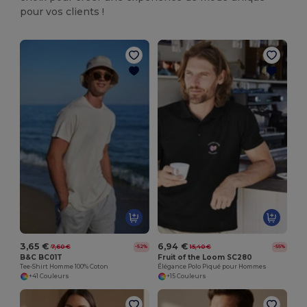
pour vos clients !
3,65 €
6,94 €
7,60 €
15,40 €
-52%
-55%
B&C BC01T
Fruit of the Loom SC280
Tee-Shirt Homme 100% Coton
Élégance Polo Piqué pour Hommes
+41 Couleurs
+15 Couleurs