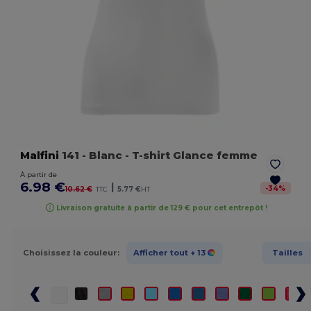
Malfini
141
- Blanc
- T-shirt Glance femme
À partir de
6.98 €
|
-
34
%
10.62 €
TTC
5.77 €
HT
Livraison gratuite à partir de 129 € pour cet entrepôt !
Choisissez la couleur:
Afficher tout
+ 13
Tailles