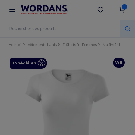
×
Appli Wordans
Obtenir l'appli
Meilleurs prix sur l’app !
Accueil
Vêtements | Unis
T-Shirts
Femmes
Malfini 141
W8
Expédié en