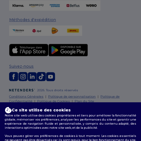
Méthodes d'expédition
Suivez-nous
2026. Tous droits réservés
Conditions Générales
|
Politique de personnalisation
|
Politique de
Confidentialité
|
Politique de Cookies
|
Plan du Site
Ce site utilise des cookies
Bruxelles
|
Anvers
|
Mortsel
|
Malines
|
Lierre
|
Turnhout
|
Geel
|
Notre site web utilise des cookies propriétaires et tiers pour améliorer la fonctionnalité
globale, mémoriser vos préférences, analyser les performances du site et garantir une
Herentals
|
Hoogstraten
|
Bruges
expérience de navigation fluide et personnalisée, y compris du contenu adapté, des
interactions optimisées avec notre site web, et de la publicité.
Vous pouvez gérer vos préférences de cookies à tout moment. Les cookies essentiels
ne peuvent pas être désactivés car ils sont requis pour le bon fonctionnement du site.