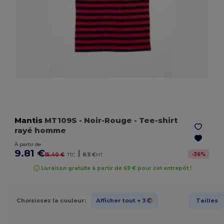
Mantis
MT109S
- Noir-Rouge
- Tee-shirt
rayé homme
À partir de
9.81 €
|
-
36
%
15.40 €
TTC
8.11 €
HT
Livraison gratuite à partir de 69 € pour cet entrepôt !
Choisissez la couleur:
Afficher tout
+ 3
Tailles