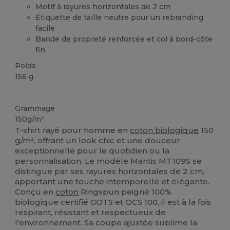
Motif à rayures horizontales de 2 cm
Étiquette de taille neutre pour un rebranding
facile
Bande de propreté renforcée et col à bord-côte
fin
Poids
156 g.
Biologique
Biologique
Biologique
Grammage
150g/m²
T-shirt rayé pour homme en
coton biologique
150
g/m², offrant un look chic et une douceur
exceptionnelle pour le quotidien ou la
personnalisation. Le modèle Mantis MT109S se
distingue par ses rayures horizontales de 2 cm,
apportant une touche intemporelle et élégante.
Conçu en
coton
Ringspun peigné 100%
biologique certifié GOTS et OCS 100, il est à la fois
respirant, résistant et respectueux de
l'environnement. Sa coupe ajustée sublime la