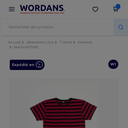
×
Appli Wordans
Obtenir l'appli
Meilleurs prix sur l’app !
Accueil
Vêtements | Unis
T-Shirts
Hommes
Mantis MT109S
W1
Expédié en