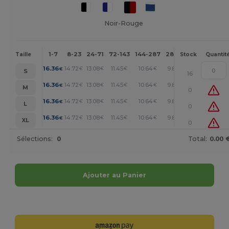
Noir-Rouge
1-7
8-23
24-71
72-143
144-287
288 +
Plus
Taille
Stock
Quantit
+
16.36
14.72
13.08
11.45
10.64
9.81
€
€
€
€
€
€
S
16
+
16.36
14.72
13.08
11.45
10.64
9.81
€
€
€
€
€
€
M
0
+
16.36
14.72
13.08
11.45
10.64
9.81
€
€
€
€
€
€
L
0
+
16.36
14.72
13.08
11.45
10.64
9.81
€
€
€
€
€
€
XL
0
Sélections:
0
Total:
0.00 
Ajouter au Panier
Personnalisez-le !