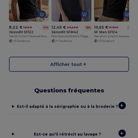
8,22 €
12,45 €
10,65 €
13,10 €
20,20 €
17,30 €
-37%
-38%
-38%
Skinnifit SF122
Skinnifit SFM42
SF Men SF124
Tee-Shirt Col V Homme Stretch en Coton
Polo Homme Stretch Élégance Skinnifit
Tee-shirt stretch homme manches longues
+3 Couleurs
+1 Couleurs
+3 Couleurs
Afficher tout
Questions fréquentes
Est-il adapté à la sérigraphie ou à la broderie ?
Est-ce qu'il rétrécit au lavage ?