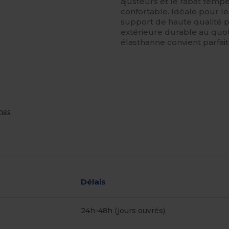
ajusteurs et le rabat temp
confortable. Idéale pour l
support de haute qualité 
extérieure durable au quot
élasthanne convient parfai
ches
Délais
24h-48h (jours ouvrés)