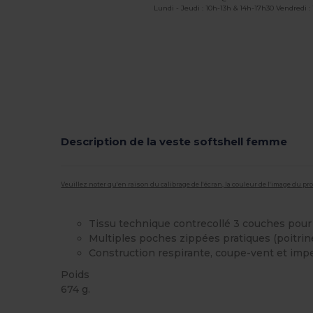
Lundi - Jeudi : 10h-13h & 14h-17h30 Vendredi :
Description de la veste softshell femme
Veuillez noter qu'en raison du calibrage de l'écran, la couleur de l'image du p
Tissu technique contrecollé 3 couches pou
Multiples poches zippées pratiques (poitrin
Construction respirante, coupe-vent et im
Poids
674 g.