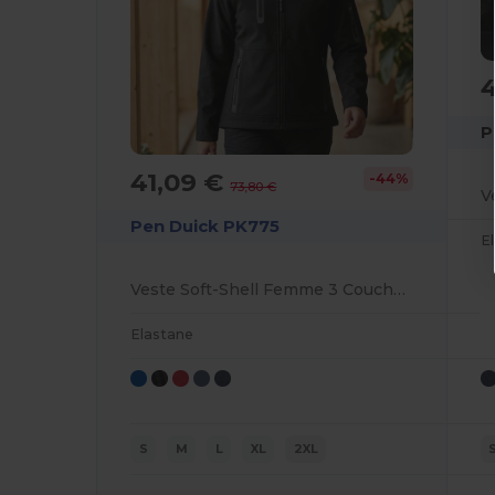
4
P
41,09 €
-44%
73,80 €
Pen Duick PK775
E
Veste Soft-Shell Femme 3 Couches Polaire
Elastane
S
M
L
XL
2XL