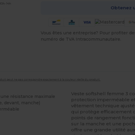
 10h-14h
Obtenez u
Vous êtes une entreprise? Pour profiter des 
numéro de TVA Intracommunautaire.
roduit peut ne pas correspondre exactement à la couleur réelle du produit.
Veste softshell femme 3 co
r une résistance maximale
protection imperméable et c
e, devant, manche)
vêtement technique ajusté 
perméable
qui protège efficacement c
points de rangement fonct
sur la manche et une poche
offre une grande utilité au