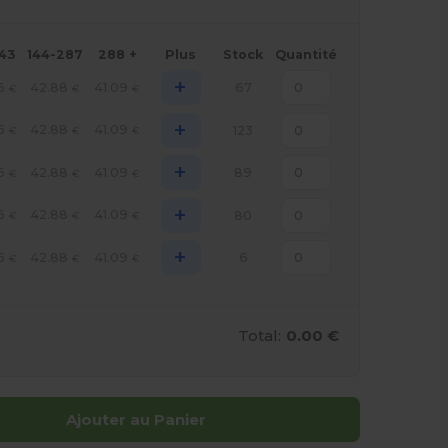
143
144-287
288 +
Plus
Stock
Quantité
+
6
42.88
41.09
67
€
€
€
+
6
42.88
41.09
123
€
€
€
+
6
42.88
41.09
89
€
€
€
+
6
42.88
41.09
80
€
€
€
+
6
42.88
41.09
6
€
€
€
Total:
0.00 €
Ajouter au Panier