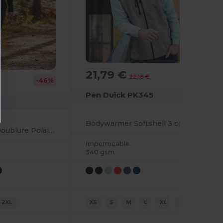
21,79 €
-2%
22,18 €
-46%
Pen Duick PK345
Bodywarmer Softshell 3 couches
Soft-Shell Femme Doublure Polaire 2 Poches Zippées
Imperméable
340 gsm
2XL
XS
S
M
L
XL
2XL