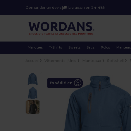
Demander un devis
|
Livraison en 24-48h
Marques
T-Shirts
Sweats
Sacs
Polos
Mantea
Accueil
Vêtements | Unis
Manteaux
Softshell
Expédié en