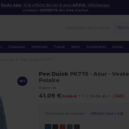
Exclu App
: 10 € offerts dès 80 € avec
APP10.
Téléchargez
Livraison
OFFERTE
dès 69€ d'achat
Rech
ux
Chapeaux
Chemises
Travail
Sport
Accessoires
Autres
Femmes
Pen Duick PK775
Pen Duick
PK775
- Azur
- Vest
Polaire
W1
À partir de
41.09 €
|
-
44
%
73.80 €
TTC
33.96 €
HT
Choisissez la couleur:
Afficher tout
+ 4