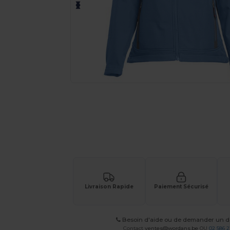
Demandez un devis personnalisé pour
Livraison Rapide
Paiement Sécurisé
Besoin d'aide ou de demander un de
Contact
ventes@wordans.be
OU
02 586 2