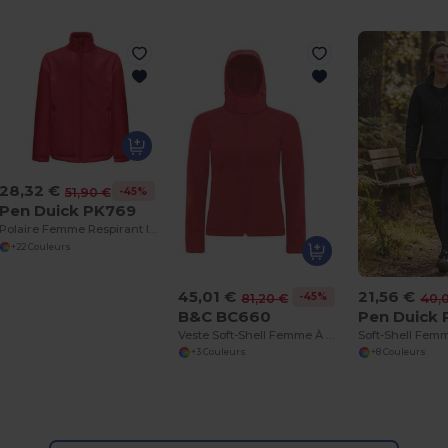
28,32 €
-45%
51,90 €
Pen Duick PK769
Polaire Femme Respirant Imperméable Coupe-Vent
+22 Couleurs
45,01 €
21,56 €
-45%
81,20 €
40,
B&C BC660
Pen Duick
Veste Soft-Shell Femme À Capuche
+3 Couleurs
+8 Couleurs