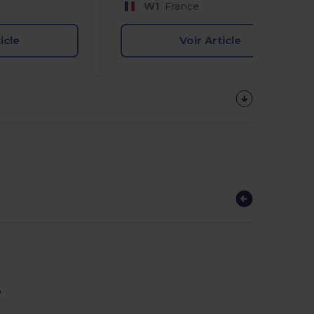
W1
France
icle
Voir Article
r