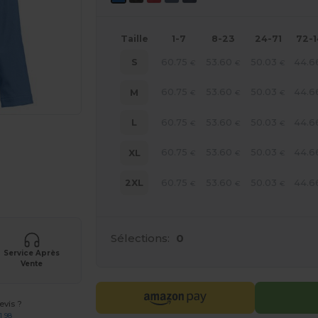
Taille
1-7
8-23
24-71
72-
60.75
53.60
50.03
44.6
S
€
€
€
60.75
53.60
50.03
44.6
M
€
€
€
60.75
53.60
50.03
44.6
L
€
€
€
60.75
53.60
50.03
44.6
XL
€
€
€
 vos produits
60.75
53.60
50.03
44.6
2XL
€
€
€
Sélections:
0
Service Après
Vente
vis ?
1 98