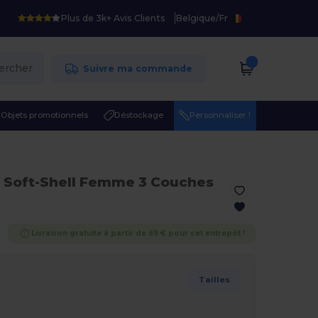
Plus de 3k+ Avis Clients
Belgique
/
Fr
ercher
Suivre ma commande
Objets promotionnels
Déstockage
Personnaliser !
e Soft-Shell Femme 3 Couches
Livraison gratuite à partir de 69 € pour cet entrepôt !
Tailles