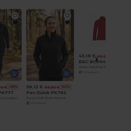
45,16 €
-44%
80,24 €
B&C BC664
Veste Softshell femme
+4 Couleurs
58,12 €
-46%
-42%
00 €
99,90 €
 PK777
Pen Duick PK782
Soft-Shell Femme Doublure Polaire 2 Poches Zippées
Parka Soft-Shell femme
+2 Couleurs