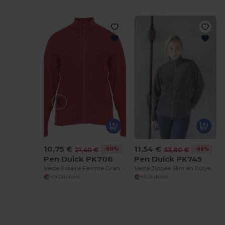
10,75 €
11,54 €
-50%
-66%
21,40 €
33,80 €
Pen Duick PK706
Pen Duick PK745
Veste Polaire Femme Grand Zip
Veste Zippée Slim en Polyester Confortable
+14 Couleurs
+3 Couleurs