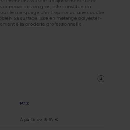
ête intérieur assurent un ajustement sûr et
es commandes en gros, elle constitue un
pour le marquage d'entreprise ou une couche
idien. Sa surface lisse en mélange polyester-
tement à la
broderie
professionnelle.
Prix
À partir de 19.97 €