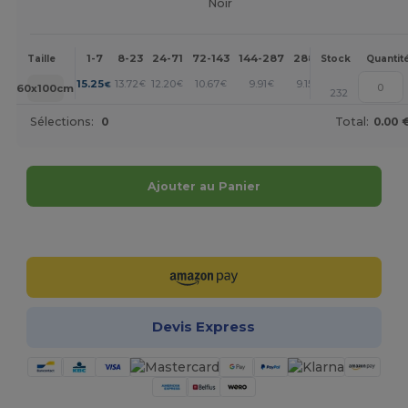
Noir
1-7
8-23
24-71
72-143
144-287
288 +
Plus
Taille
Stock
Quantit
+
15.25
13.72
12.20
10.67
9.91
9.15
€
€
€
€
€
€
60x100cm
232
Sélections:
0
Total:
0.00 
Ajouter au Panier
Personnalisez-le !
Devis Express