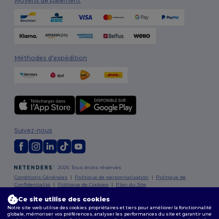
Moyens de paiement
Méthodes d'expédition
Suivez-nous
2026. Tous droits réservés
Conditions Générales
|
Politique de personnalisation
|
Politique de
Confidentialité
|
Politique de Cookies
|
Plan du Site
Ce site utilise des cookies
Bruxelles
|
Anvers
|
Mortsel
|
Malines
|
Lierre
|
Turnhout
|
Geel
|
Notre site web utilise des cookies propriétaires et tiers pour améliorer la fonctionnalité
globale, mémoriser vos préférences, analyser les performances du site et garantir une
Herentals
|
Hoogstraten
|
Bruges