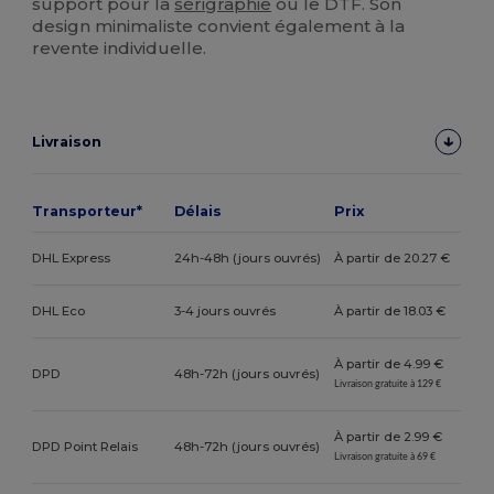
support pour la
sérigraphie
ou le DTF. Son
design minimaliste convient également à la
revente individuelle.
Livraison
Transporteur*
Délais
Prix
DHL Express
24h-48h (jours ouvrés)
À partir de 20.27 €
DHL Eco
3-4 jours ouvrés
À partir de 18.03 €
À partir de 4.99 €
DPD
48h-72h (jours ouvrés)
Livraison gratuite à 129 €
À partir de 2.99 €
DPD Point Relais
48h-72h (jours ouvrés)
Livraison gratuite à 69 €