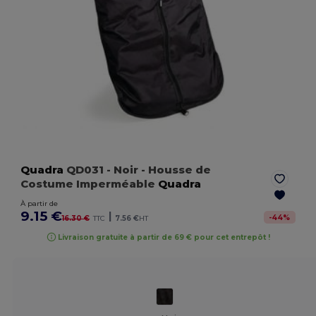
Quadra
QD031
- Noir
- Housse de
Costume Imperméable
Quadra
À partir de
9.15 €
|
-
44
%
16.30 €
TTC
7.56 €
HT
Livraison gratuite à partir de 69 € pour cet entrepôt !