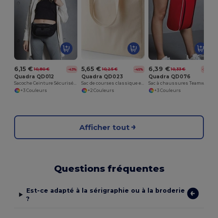
6,15 €
5,65 €
6,39 €
10,80 €
10,25 €
10,33 €
-43%
-45%
-38%
Quadra QD012
Quadra QD023
Quadra QD076
Sacoche Ceinture Sécurisée Quadra
Sac de courses classique en toile
Sac à chaussures Teamwear
+3 Couleurs
+2 Couleurs
+3 Couleurs
Afficher tout
Questions fréquentes
Est-ce adapté à la sérigraphie ou à la broderie
?