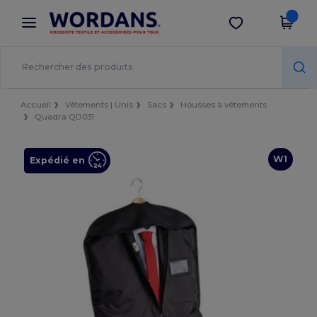
×
Appli Wordans
Obtenir l'appli
Meilleurs prix sur l’app !
Accueil
Vêtements | Unis
Sacs
Housses à vêtements
Quadra QD031
W1
Expédié en