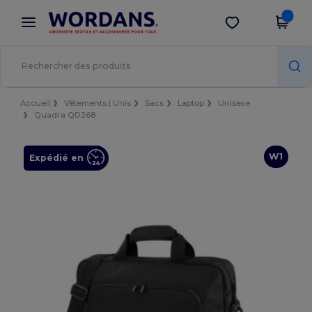
×
Appli Wordans
Obtenir l'appli
Meilleurs prix sur l’app !
Accueil
Vêtements | Unis
Sacs
Laptop
Unisexe
Quadra QD268
W1
Expédié en