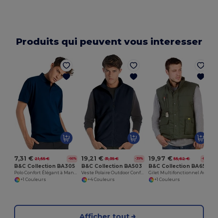
Produits qui peuvent vous interesser
7,31 €
19,21 €
19,97 €
21,55 €
31,35 €
55,62 €
-66%
-39%
-64%
B&C Collection BA305
B&C Collection BA503
B&C Collection BA651
Polo Confort Élégant à Manches Courtes
Veste Polaire Outdoor Confort
Gilet Multifonctionnel Aventure
+1 Couleurs
+4 Couleurs
+1 Couleurs
Afficher tout