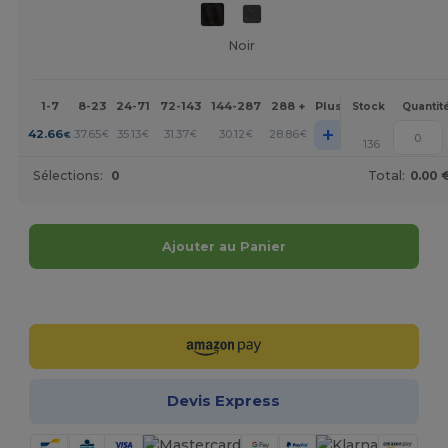
Noir
1-7
8-23
24-71
72-143
144-287
288 +
Plus
Stock
Quantit
+
42.66
37.65
35.13
31.37
30.12
28.86
€
€
€
€
€
€
136
Sélections:
0
Total:
0.00 
Ajouter au Panier
Personnalisez-le !
Devis Express