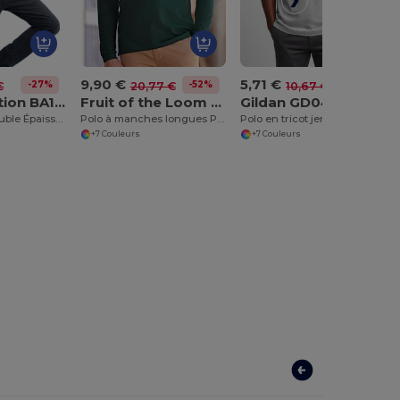
9,90 €
5,71 €
-27%
-52%
-46%
€
20,77 €
10,67 €
B&C Collection BA108
Fruit of the Loom SS258
Gildan GD040
T-shirt Col V Double Épaisseur Confort
Polo à manches longues Premium
Polo en tricot jersey DryBlend™
+7 Couleurs
+7 Couleurs