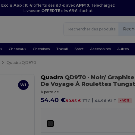
Exclu App
: 10 € offerts dès 80 € avec
APP10.
Téléchargez
Livraison
OFFERTE
dès 69€ d'achat
Rech
ux
Chapeaux
Chemises
Travail
Sport
Accessoires
Autres
e
Quadra QD970
Quadra
QD970
- Noir/ Graphit
De Voyage À Roulettes Tung
W1
À partir de
54.40 €
|
-
40
%
90.95 €
TTC
44.96 €
HT