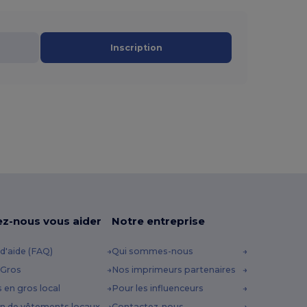
Inscription
ez-nous vous aider
Notre entreprise
d'aide (FAQ)
Qui sommes-nous
 Gros
Nos imprimeurs partenaires
s en gros local
Pour les influenceurs
n de vêtements locaux
Contactez-nous