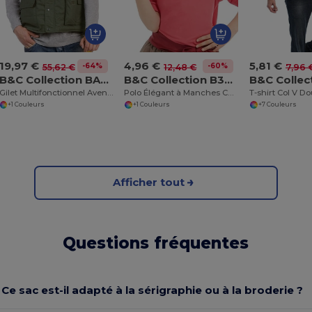
19,97 €
4,96 €
5,81 €
-64%
-60%
55,62 €
12,48 €
7,96 
B&C Collection BA651
B&C Collection B301B
Gilet Multifonctionnel Aventure
Polo Élégant à Manches Courtes Safran
+1 Couleurs
+1 Couleurs
+7 Couleurs
Afficher tout
Questions fréquentes
Ce sac est-il adapté à la sérigraphie ou à la broderie ?