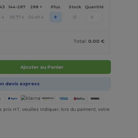
143
144-287
288 +
Plus
Stock
Quantité
+
4
56.77
54.40
12
€
€
€
Total:
0.00 €
Ajouter au Panier
n devis express
prix HT, veuillez indiquer, lors du paiment, votre