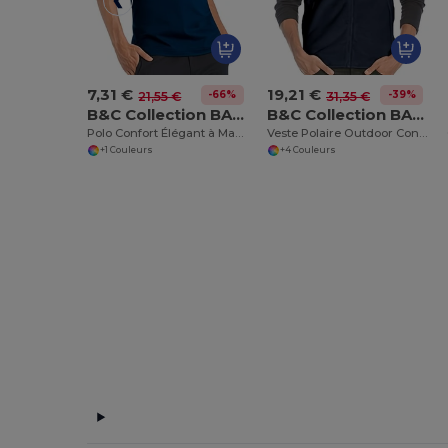
7,31 €
19,21 €
-66%
-39%
21,55 €
31,35 €
B&C Collection BA305
B&C Collection BA503
Polo Confort Élégant à Manches Courtes
Veste Polaire Outdoor Confort
+1 Couleurs
+4 Couleurs