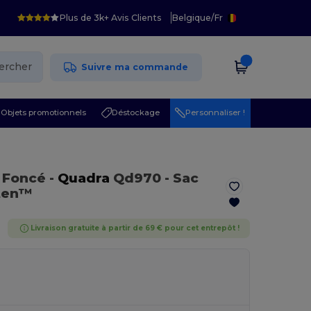
Plus de 3k+ Avis Clients
Belgique
/
Fr
ercher
Suivre ma commande
Objets promotionnels
Déstockage
Personnaliser !
e Foncé
-
Quadra
Qd970 - Sac
sten™
Livraison gratuite à partir de 69 € pour cet entrepôt !