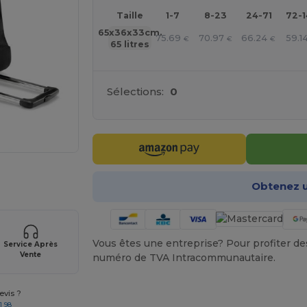
Taille
1-7
8-23
24-71
72-
65x36x33cm.
75.69
70.97
66.24
59.1
€
€
€
65 litres
Sélections:
0
 vos produits
Obtenez u
Vous êtes une entreprise? Pour profiter des 
Service Après
Vente
numéro de TVA Intracommunautaire.
vis ?
1 98