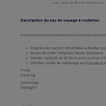
Lundi - Jeudi : 10h-13h & 14h-17h30 Vendredi :
Description du sac de voyage à roulettes
Veuillez noter qu'en raison du calibrage de l'écran, la couleur de l'image du p
Poignée de traction rétractable à double tu
Roues de roller intégrées haute résistance
Grande capacité de 65 litres avec poches in
Grandes zones de marquage pour
broderie
e
Poids
3.542 Kg.
Grammage
3480g/m²