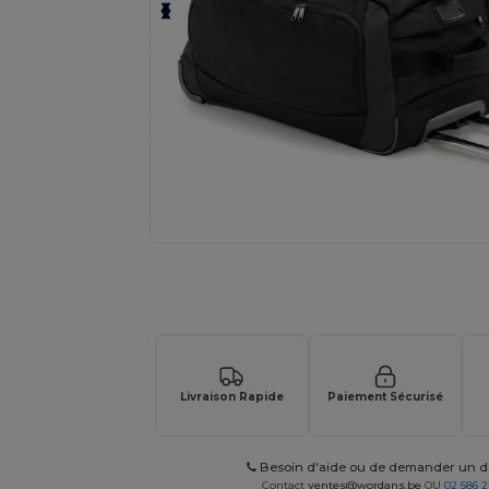
Demandez un devis personnalisé pour
Livraison Rapide
Paiement Sécurisé
Besoin d'aide ou de demander un de
Contact
ventes@wordans.be
OU
02 586 2