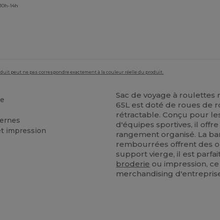
 10h-14h
roduit peut ne pas correspondre exactement à la couleur réelle du produit.
Sac de voyage à roulettes 
be
65L est doté de roues de r
rétractable. Conçu pour le
ternes
d'équipes sportives, il off
t impression
rangement organisé. La ba
rembourrées offrent des op
support vierge, il est par
broderie
ou impression, ce 
merchandising d'entreprise.