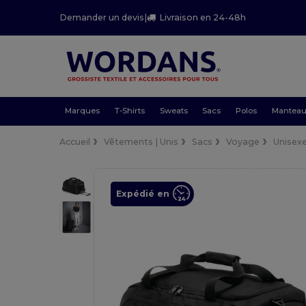
Demander un devis
|
Livraison en 24-48h
Marques
T-Shirts
Sweats
Sacs
Polos
Mantea
Accueil
Vêtements | Unis
Sacs
Voyage
Unisex
Expédié en