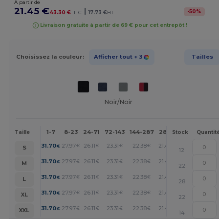
À partir de
21.45 €
|
-
50
%
43.30 €
TTC
17.73 €
HT
Livraison gratuite à partir de 69 € pour cet entrepôt !
Choisissez la couleur:
Afficher tout
+ 3
Tailles
Noir/Noir
1-7
8-23
24-71
72-143
144-287
288 +
Plus
Taille
Stock
Quantit
+
31.70
27.97
26.11
23.31
22.38
21.45
€
€
€
€
€
€
S
12
+
31.70
27.97
26.11
23.31
22.38
21.45
€
€
€
€
€
€
M
22
+
31.70
27.97
26.11
23.31
22.38
21.45
€
€
€
€
€
€
L
28
+
31.70
27.97
26.11
23.31
22.38
21.45
€
€
€
€
€
€
XL
22
+
31.70
27.97
26.11
23.31
22.38
21.45
€
€
€
€
€
€
XXL
14