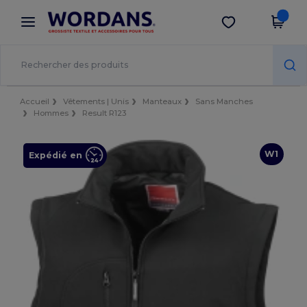
×
Appli Wordans
Obtenir l'appli
Meilleurs prix sur l’app !
Accueil
Vêtements | Unis
Manteaux
Sans Manches
Hommes
Result R123
W1
Expédié en