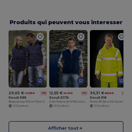
Produits qui peuvent vous interesser
29,03 €
12,55 €
30,31 €
47,95 €
21,45 €
58,10 €
-39%
-41%
-48%
Result R88
Result R37A
Result R18
Bodywarmer Micro-Fibre Doublé Polaire
Gilet Polaire Actif Résistant à l'Humidité
Parka 3/4 Sécurité Haute Visibilité
+2 Couleurs
+5 Couleurs
+2 Couleurs
Afficher tout