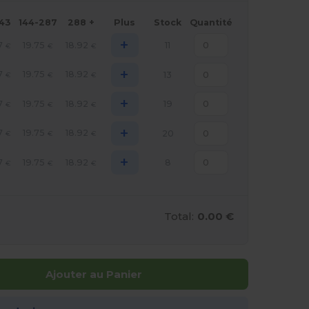
143
144-287
288 +
Plus
Stock
Quantité
+
7
19.75
18.92
11
€
€
€
+
7
19.75
18.92
13
€
€
€
+
7
19.75
18.92
19
€
€
€
+
7
19.75
18.92
20
€
€
€
+
7
19.75
18.92
8
€
€
€
Total:
0.00 €
Ajouter au Panier