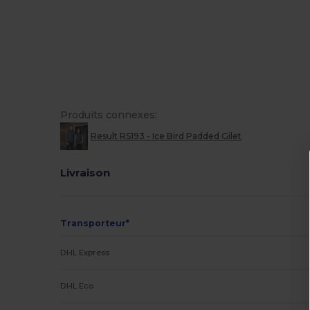
Produits connexes:
Result RS193 - Ice Bird Padded Gilet
Livraison
Transporteur*
DHL Express
DHL Eco