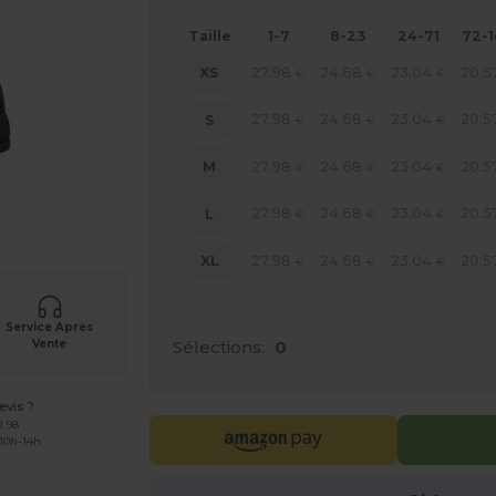
Taille
1-7
8-23
24-71
72-
27.98
24.68
23.04
20.5
XS
€
€
€
27.98
24.68
23.04
20.5
S
€
€
€
27.98
24.68
23.04
20.5
M
€
€
€
27.98
24.68
23.04
20.5
L
€
€
€
 vos produits
27.98
24.68
23.04
20.5
XL
€
€
€
Service Après
Sélections:
0
Vente
vis ?
1 98
 10h-14h