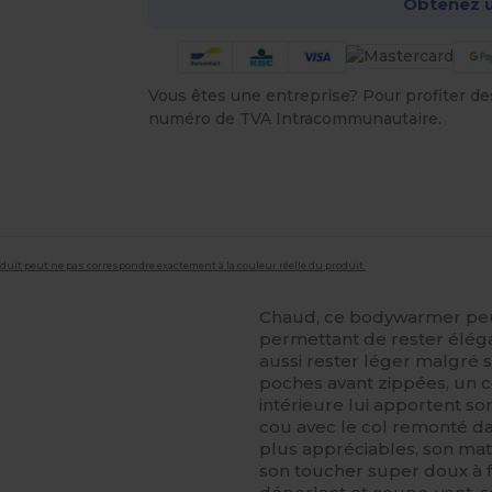
Obtenez u
Vous êtes une entreprise? Pour profiter des 
numéro de TVA Intracommunautaire.
roduit peut ne pas correspondre exactement à la couleur réelle du produit.
Chaud, ce bodywarmer peut
permettant de rester éléga
aussi rester léger malgré s
poches avant zippées, un 
intérieure lui apportent so
cou avec le col remonté dan
plus appréciables, son ma
son toucher super doux à 