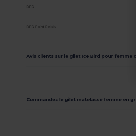
DPD
DPD Point Relais
Avis clients sur le gilet Ice Bird pour femme 
Commandez le gilet matelassé femme en g