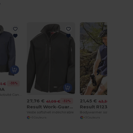
r
-35%
1 €
0A
Veste Softshell Activité Confortable et Imperméable
27,76 €
21,45 €
-32%
-50%
41,09 €
43,30 €
Result Work-Guard R124A
Result R123A
Veste softshell indéchirable
Bodywarmer softshell
+3 Couleurs
+3 Couleurs