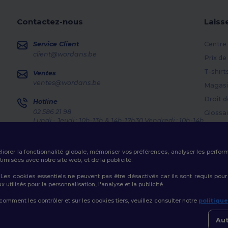
Contactez-nous
Laiss
Service Client
Centre 
client@wordans.be
Prix de
T-shirt
Ventes
ventes@wordans.be
Magasi
Droit d
Hotline
02 586 21 98
Glossai
Lundi - Jeudi : 10h-13h & 14h-17h30 Vendredi : 10h-14h
Méthod
Suivi de commande
Codes
éliorer la fonctionnalité globale, mémoriser vos préférences, analyser les perfo
misées avec notre site web, et de la publicité.
es cookies essentiels ne peuvent pas être désactivés car ils sont requis pour
tilisés pour la personnalisation, l'analyse et la publicité.
Politique de Confidentialité
|
Politique de Cookies
|
Plan du Site
 comment les contrôler et sur les cookies tiers, veuillez consulter notre
politiqu
Aut