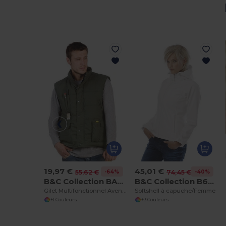
19,97 €
45,01 €
-64%
-40%
55,62 €
74,45 €
B&C Collection BA651
B&C Collection B630F
Gilet Multifonctionnel Aventure
Softshell à capuche/Femme
+1 Couleurs
+3 Couleurs