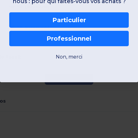
nous : pour qui faites-vous vos achats ?
48h-72h (jours ouvrés)
Particulier
48h-72h (jours ouvrés)
Professionnel
de Result
Non, merci
Ajouter un avis
ros