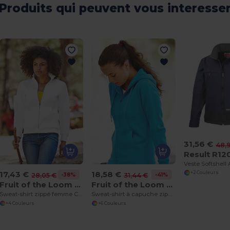
Produits qui peuvent vous interesse
31,56 €
48,9
Result R12
17,43 €
18,58 €
+2 Couleurs
-38%
-41%
28,05 €
31,44 €
Fruit of the Loom SS310
Fruit of the Loom SS312
Sweat-shirt zippé femme Classic 80/20
Sweat-shirt à capuche zippé femme Classic 80/20
+4 Couleurs
+6 Couleurs