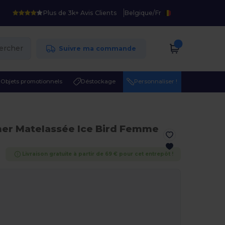
Plus de 3k+ Avis Clients
Belgique
/
Fr
ercher
Suivre ma commande
Objets promotionnels
Déstockage
Personnaliser !
er Matelassée Ice Bird Femme
Livraison gratuite à partir de 69 € pour cet entrepôt !