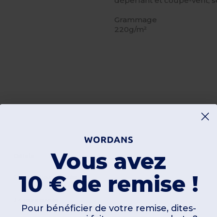
déperlant et coupe-vent, son
Grammage
220g/m²
Vous avez
Délais
10 € de remise !
24h-48h (jours ouvrés)
3-4 jours ouvrés
Pour bénéficier de votre remise, dites-