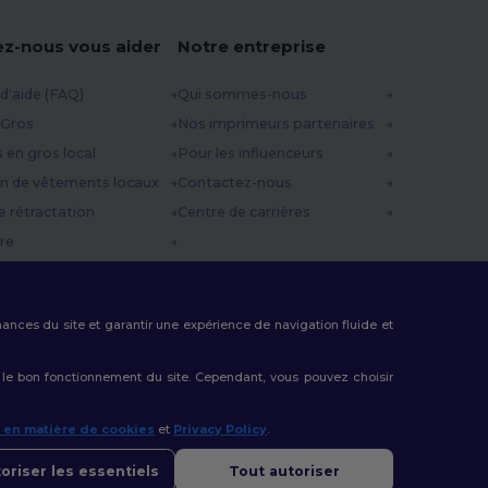
ez-nous vous aider
Notre entreprise
d'aide (FAQ)
Qui sommes-nous
 Gros
Nos imprimeurs partenaires
s en gros local
Pour les influenceurs
n de vêtements locaux
Contactez-nous
e rétractation
Centre de carrières
re
es d'expédition
 Promo
rmances du site et garantir une expérience de navigation fluide et
 le bon fonctionnement du site. Cependant, vous pouvez choisir
e en matière de cookies
et
Privacy Policy
.
oriser les essentiels
Tout autoriser