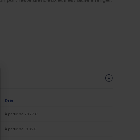
 port reste silencieux et il est facile à ranger.
Prix
À partir de 20.27 €
À partir de 18.03 €