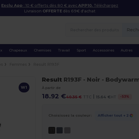
Exclu App
: 10 € offerts dès 80 € avec
APP10.
Téléchargez
Livraison
OFFERTE
dès 69€ d'achat
Rech
ux
Chapeaux
Chemises
Travail
Sport
Accessoires
Autres
es
Femmes
Result R193F
Result
R193F
- Noir
- Bodywarm
W1
À partir de
18.92 €
|
-
53
%
40.35 €
TTC
15.64 €
HT
Choisissez la couleur:
Afficher tout
+ 2