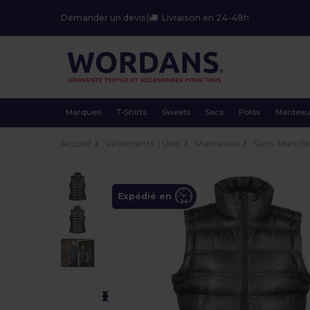
Demander un devis
|
Livraison en 24-48h
Marques
T-Shirts
Sweats
Sacs
Polos
Mantea
Accueil
Vêtements | Unis
Manteaux
Sans Manch
Expédié en