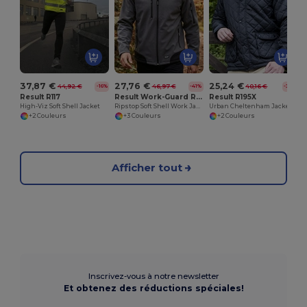
37,87 €
27,76 €
25,24 €
44,92 €
46,97 €
40,16 €
-16%
-41%
-37%
Result R117
Result Work-Guard R124
Result R195X
High-Viz Soft Shell Jacket
Ripstop Soft Shell Work Jacket
Urban Cheltenham Jacket
+2 Couleurs
+3 Couleurs
+2 Couleurs
Afficher tout
Inscrivez-vous à notre newsletter
Et obtenez des réductions spéciales!