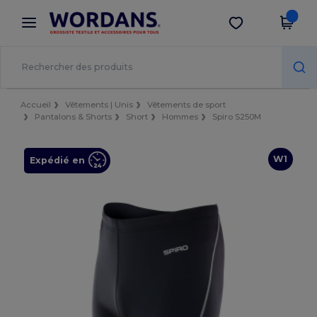
×
Appli Wordans
Obtenir l'appli
Meilleurs prix sur l’app !
Accueil
Vêtements | Unis
Vêtements de sport
Pantalons & Shorts
Short
Hommes
Spiro S250M
W1
Expédié en