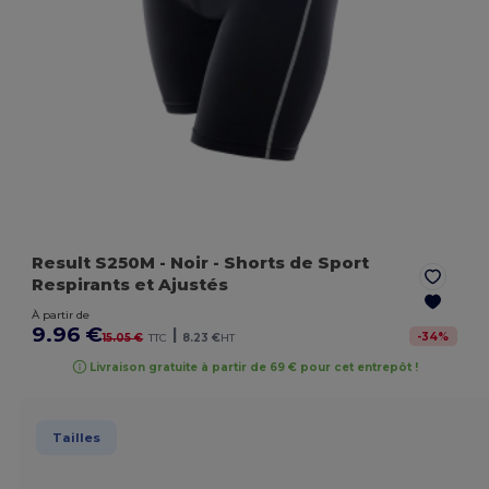
Result S250M
- Noir
- Shorts de Sport
Respirants et Ajustés
À partir de
9.96 €
|
-
34
%
15.05 €
TTC
8.23 €
HT
Livraison gratuite à partir de 69 € pour cet entrepôt !
Tailles