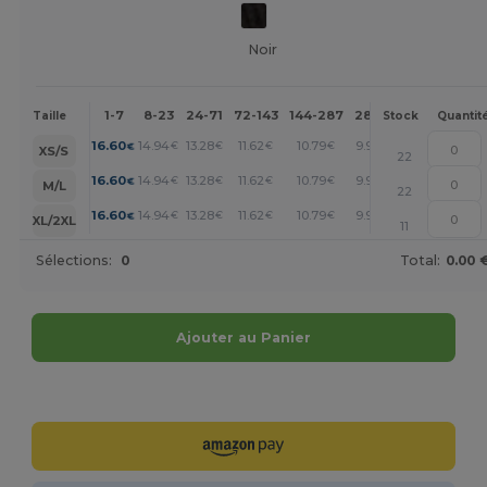
Noir
1-7
8-23
24-71
72-143
144-287
288 +
Plus
Taille
Stock
Quantit
+
16.60
14.94
13.28
11.62
10.79
9.96
€
€
€
€
€
€
XS/S
22
+
16.60
14.94
13.28
11.62
10.79
9.96
€
€
€
€
€
€
M/L
22
+
16.60
14.94
13.28
11.62
10.79
9.96
€
€
€
€
€
€
XL/2XL
11
Sélections:
0
Total:
0.00 
Ajouter au Panier
Personnalisez-le !