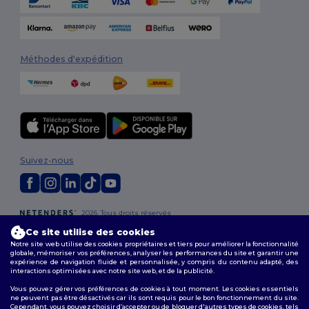
Méthodes d'expédition
Suivez-nous
2026. Tous droits réservés
Conditions Générales
|
Politique de personnalisation
|
Politique de
Ce site utilise des cookies
Confidentialité
|
Politique de Cookies
|
Plan du Site
Notre site web utilise des cookies propriétaires et tiers pour améliorer la fonctionnalité
globale, mémoriser vos préférences, analyser les performances du site et garantir une
expérience de navigation fluide et personnalisée, y compris du contenu adapté, des
Bruxelles
|
Anvers
|
Mortsel
|
Malines
|
Lierre
|
Turnhout
|
Geel
|
interactions optimisées avec notre site web, et de la publicité.
Herentals
|
Hoogstraten
|
Bruges
Vous pouvez gérer vos préférences de cookies à tout moment. Les cookies essentiels
ne peuvent pas être désactivés car ils sont requis pour le bon fonctionnement du site.
Cependant, vous pouvez choisir d’accepter ou de bloquer d'autres types de cookies, tels