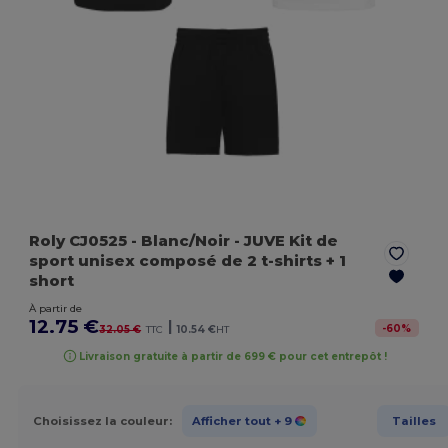
Roly CJ0525
- Blanc/Noir
- JUVE Kit de
sport unisex composé de 2 t-shirts + 1
short
À partir de
12.75 €
|
-
60
%
32.05 €
TTC
10.54 €
HT
Livraison gratuite à partir de 699 € pour cet entrepôt !
Choisissez la couleur:
Afficher tout
+ 9
Tailles