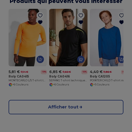
Produits qui peuvent vous interesser
5,81 €
6,85 €
4,40 €
7,14 €
7,60 €
7,86 €
-19%
-10%
-44%
Roly CA0415
Roly CA0416
Roly CA1205
MONTECARLO L/S T-shirt technique manches longues raglan
SEPANG T-shirt technique manches courtes raglan
POINTER CHILD T-shirt manches longues
+6 Couleurs
+6 Couleurs
+5 Couleurs
Afficher tout