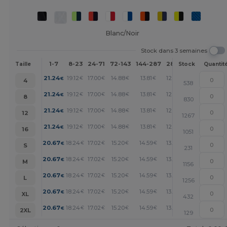
Blanc/Noir
Stock dans 3 semaines
1-7
8-23
24-71
72-143
144-287
288 +
Plus
Taille
Stock
Quantit
+
21.24
19.12
17.00
14.88
13.81
12.75
€
€
€
€
€
€
4
538
+
21.24
19.12
17.00
14.88
13.81
12.75
€
€
€
€
€
€
8
830
+
21.24
19.12
17.00
14.88
13.81
12.75
€
€
€
€
€
€
12
1267
+
21.24
19.12
17.00
14.88
13.81
12.75
€
€
€
€
€
€
16
1051
+
20.67
18.24
17.02
15.20
14.59
13.98
€
€
€
€
€
€
S
231
+
20.67
18.24
17.02
15.20
14.59
13.98
€
€
€
€
€
€
M
1156
+
20.67
18.24
17.02
15.20
14.59
13.98
€
€
€
€
€
€
L
1256
+
20.67
18.24
17.02
15.20
14.59
13.98
€
€
€
€
€
€
XL
432
+
20.67
18.24
17.02
15.20
14.59
13.98
€
€
€
€
€
€
2XL
129