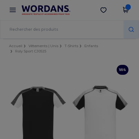
×
Appli Wordans
Obtenir l'appli
Meilleurs prix sur l’app !
Accueil
Vêtements | Unis
T-Shirts
Enfants
Roly Sport CJ0525
W4