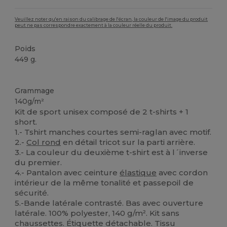
Veuillez noter qu'en raison du calibrage de l'écran, la couleur de l'image du produit
peut ne pas correspondre exactement à la couleur réelle du produit.
Poids
449 g.
Stock élévé
Grammage
140g/m²
Kit de sport unisex composé de 2 t-shirts + 1
short.
1.- Tshirt manches courtes semi-raglan avec motif.
2.-
Col rond
en détail tricot sur la parti arrière.
3.- La couleur du deuxième t-shirt est à l´inverse
du premier.
4.- Pantalon avec ceinture
élastique
avec cordon
intérieur de la même tonalité et passepoil de
sécurité.
5.-Bande latérale contrasté. Bas avec ouverture
latérale. 100% polyester, 140 g/m². Kit sans
chaussettes. Étiquette détachable. Tissu