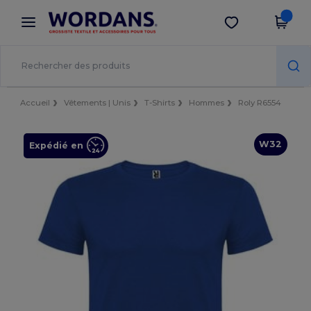
×
Appli Wordans
Obtenir l'appli
Meilleurs prix sur l’app !
Accueil
Vêtements | Unis
T-Shirts
Hommes
Roly R6554
W32
Expédié en