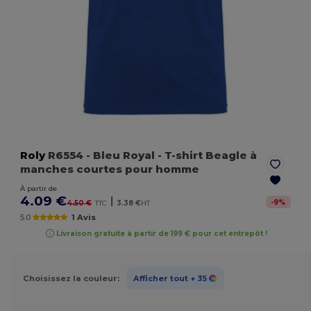
Roly
R6554
- Bleu Royal
- T-shirt Beagle à
manches courtes pour homme
À partir de
4.09 €
|
-
9
%
4.50 €
TTC
3.38 €
HT
5.0
1 Avis
Livraison gratuite à partir de 199 € pour cet entrepôt !
Choisissez la couleur:
Afficher tout
+ 35