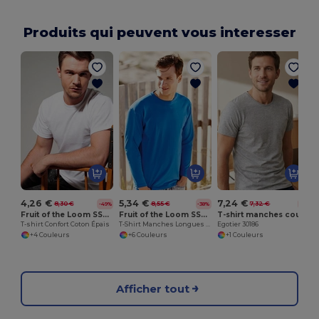
Produits qui peuvent vous interesser
4,26 €
5,34 €
7,24 €
8,30 €
8,55 €
7,32 €
-49%
-38%
-1%
Fruit of the Loom SS008
Fruit of the Loom SS032
T-shirt manches courtes homme en coton peigné
T-shirt Confort Coton Épais
T-Shirt Manches Longues Homme Valueweight
Egotier 30186
+4 Couleurs
+6 Couleurs
+1 Couleurs
Afficher tout