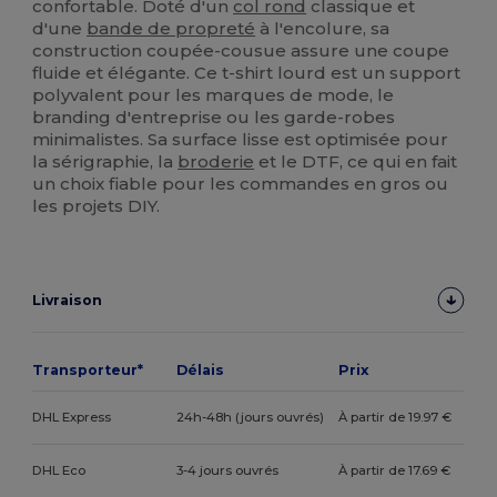
confortable. Doté d'un
col rond
classique et
d'une
bande de propreté
à l'encolure, sa
construction coupée-cousue assure une coupe
fluide et élégante. Ce t-shirt lourd est un support
polyvalent pour les marques de mode, le
branding d'entreprise ou les garde-robes
minimalistes. Sa surface lisse est optimisée pour
la sérigraphie, la
broderie
et le DTF, ce qui en fait
un choix fiable pour les commandes en gros ou
les projets DIY.
Livraison
Transporteur*
Délais
Prix
DHL Express
24h-48h (jours ouvrés)
À partir de 19.97 €
DHL Eco
3-4 jours ouvrés
À partir de 17.69 €