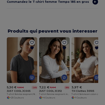
Commandez le T‑shirt femme Tempo 185 en gros
Produits qui peuvent vous interesser
5,30 €
7,22 €
3,97 €
7,00 €
11,10 €
-24%
-35%
JUST COOL JC005
JUST COOL JC012
TH Clothes 30105
T-shirt femme respirant Neoteric™
T-shirt femme respirant manches longues Neoteric™
T-shirt femme en coton ceinturé. Couleur blanche
+25 Couleurs
+4 Couleurs
+1 Couleurs