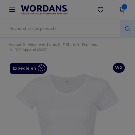
×
Appli Wordans
Obtenir l'appli
Meilleurs prix sur l’app !
Accueil
Vêtements | Unis
T-Shirts
Femmes
RTP Apparel 03257
W2
Expédié en