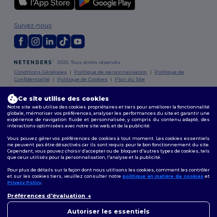
Suivez-nous
2026. Tous droits réservés
Conditions Générales
|
Politique de personnalisation
|
Politique de
Confidentialité
|
Politique de Cookies
|
Plan du Site
Ce site utilise des cookies
Bruxelles
|
Anvers
|
Mortsel
|
Malines
|
Lierre
|
Turnhout
|
Geel
|
Notre site web utilise des cookies propriétaires et tiers pour améliorer la fonctionnalité
Herentals
|
Hoogstraten
|
Bruges
globale, mémoriser vos préférences, analyser les performances du site et garantir une
expérience de navigation fluide et personnalisée, y compris du contenu adapté, des
interactions optimisées avec notre site web, et de la publicité.
Vous pouvez gérer vos préférences de cookies à tout moment. Les cookies essentiels
ne peuvent pas être désactivés car ils sont requis pour le bon fonctionnement du site.
Cependant, vous pouvez choisir d’accepter ou de bloquer d'autres types de cookies, tels
que ceux utilisés pour la personnalisation, l'analyse et la publicité.
Pour plus de détails sur la façon dont nous utilisons les cookies, comment les contrôler
et sur les cookies tiers, veuillez consulter notre
politique en matière de cookies
et
Privacy Policy
.
👋
Bonjour
Préférences d'évaluation
Si vous avez des questions ou
des préoccupations, vous
Autoriser les essentiels
pouvez nous contacter à tout