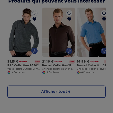
Produits qui peuvent vous interesser
21,15 €
21,16 €
14,99 €
34,85 €
34,12 €
24,08 €
-39%
-38%
-38%
B&C Collection BA502
Russell Collection J946M
Russell Collection J935M
Veste Polaire Outdoor Confortable
Chemise ajustée manches longues facile d’entretien
Chemise Popeline Polycoton Élégante et Facile d'Entretien
+4 Couleurs
+4 Couleurs
+4 Couleurs
Afficher tout