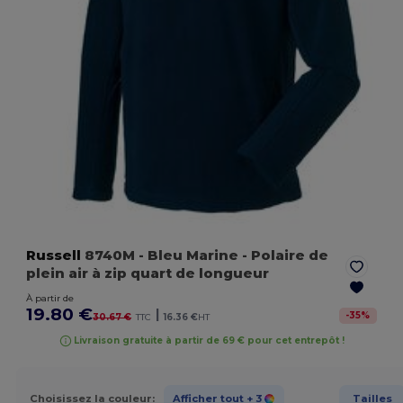
Russell
8740M
- Bleu Marine
- Polaire de
plein air à zip quart de longueur
À partir de
19.80 €
|
-
35
%
30.67 €
TTC
16.36 €
HT
Livraison gratuite à partir de 69 € pour cet entrepôt !
Choisissez la couleur:
Afficher tout
+ 3
Tailles