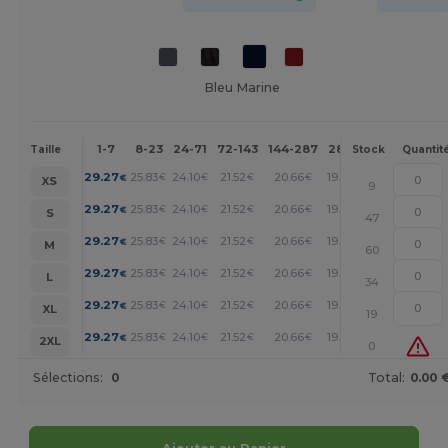
Bleu Marine
1-7
8-23
24-71
72-143
144-287
288 +
Plus
Taille
Stock
Quantit
+
29.27
25.83
24.10
21.52
20.66
19.80
€
€
€
€
€
€
XS
9
+
29.27
25.83
24.10
21.52
20.66
19.80
€
€
€
€
€
€
S
47
+
29.27
25.83
24.10
21.52
20.66
19.80
€
€
€
€
€
€
M
60
+
29.27
25.83
24.10
21.52
20.66
19.80
€
€
€
€
€
€
L
34
+
29.27
25.83
24.10
21.52
20.66
19.80
€
€
€
€
€
€
XL
19
+
29.27
25.83
24.10
21.52
20.66
19.80
€
€
€
€
€
€
2XL
0
Sélections:
0
Total:
0.00 