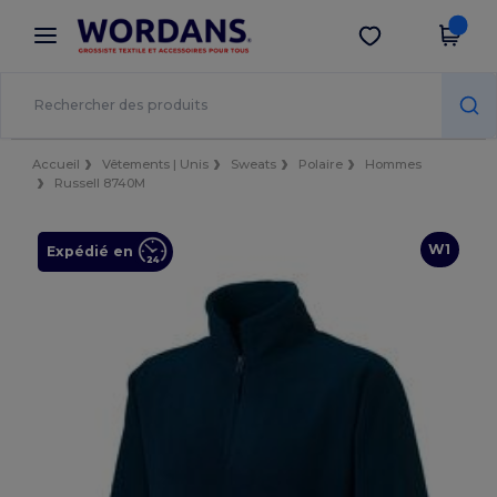
×
Appli Wordans
Obtenir l'appli
Meilleurs prix sur l’app !
Accueil
Vêtements | Unis
Sweats
Polaire
Hommes
Russell 8740M
W1
Expédié en