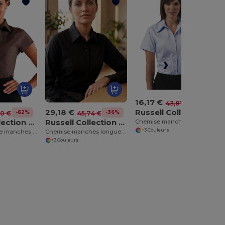
16,17 €
-63%
43,87 €
Russell Collection J957F
29,18 €
-62%
-36%
20 €
45,74 €
Russell Collection J947F
Russell Collection J956F
Chemise manches courtes sans repassage pour femme
+3 Couleurs
Chemise ajustée manches courtes facile d’entretien pour femme
Chemise manches longues sans repassage pour femme
+3 Couleurs