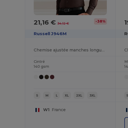
21,16 €
1
-38%
34,12 €
Russell J946M
R
Chemise ajustée manches longues facile d’entretien
Cintré
M
140 gsm
1
S
M
L
XL
2XL
3XL
W1
France