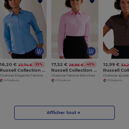
16,20 €
17,32 €
12,99 €
-32%
-40%
23,74 €
28,96 €
34,
Russell Collection J934F
Russell Collection J936F
Chemise Élégante Femme en Popeline Facile d'Entretien
Chemise Femme Manches Longues en Coton Facile à Entretenir
+4 Couleurs
+2 Couleurs
+1 Couleurs
Afficher tout