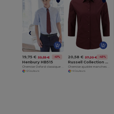
19,75 €
20,58 €
-41%
-45%
33,35 €
37,20 €
Henbury HB515
Russell Collection J946F
Chemise Oxford classique à manches courtes
Chemise ajustée manches ¾ facile d’entretien pour femme
+2 Couleurs
+4 Couleurs