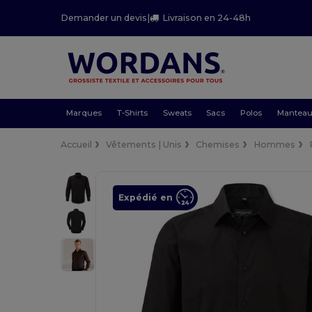
Demander un devis
|
Livraison en 24-48h
Marques
T-Shirts
Sweats
Sacs
Polos
Mantea
Accueil
Vêtements | Unis
Chemises
Hommes
Expédié en