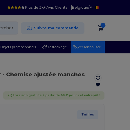
Plus de 3k+ Avis Clients
Belgique
/
Fr
ercher
Suivre ma commande
Objets promotionnels
Déstockage
Personnaliser !
r
- Chemise ajustée manches
Livraison gratuite à partir de 69 € pour cet entrepôt !
Tailles