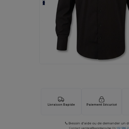
Demandez un devis personnalisé pour
Livraison Rapide
Paiement Sécurisé
Besoin d'aide ou de demander un de
Contact
ventes@wordans.be
OU
02 586 2