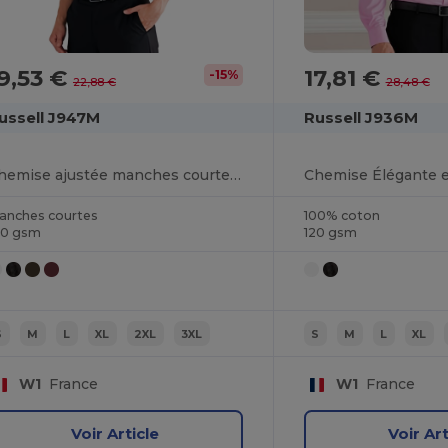
9,53 €
17,81 €
-15%
22,88 €
28,48 €
ussell J947M
Russell J936M
Chemise ajustée manches courtes facile d’entretien
anches courtes
100% coton
40 gsm
120 gsm
S
M
L
XL
2XL
3XL
S
M
L
XL
W1
France
W1
France
Voir Article
Voir Art