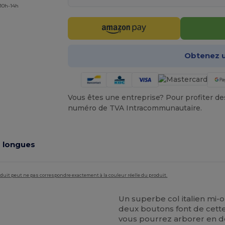
 10h-14h
Obtenez u
Vous êtes une entreprise? Pour profiter des 
numéro de TVA Intracommunautaire.
s longues
roduit peut ne pas correspondre exactement à la couleur réelle du produit.
Un superbe col italien mi-
deux boutons font de cet
vous pourrez arborer en d