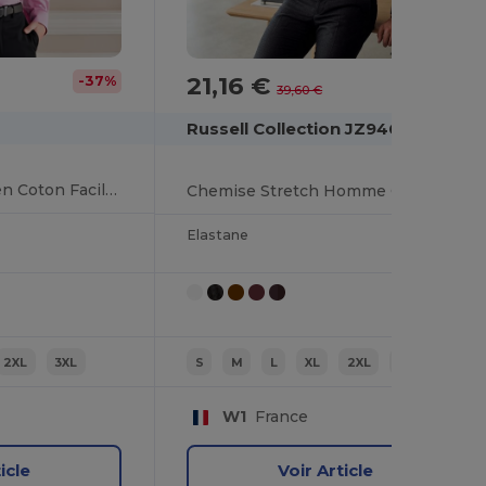
21,16 €
-37%
-47%
39,60 €
Russell Collection JZ946
Chemise Élégante en Coton Facile d'Entretien
Chemise Stretch Homme Coton
Elastane
2XL
3XL
S
M
L
XL
2XL
3XL
W1
France
icle
Voir Article