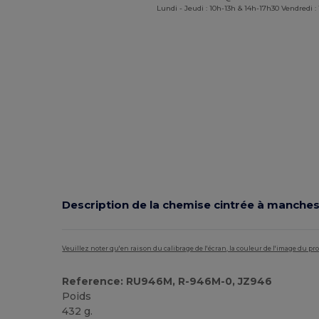
Lundi - Jeudi : 10h-13h & 14h-17h30 Vendredi :
Description de la chemise cintrée à manche
Veuillez noter qu'en raison du calibrage de l'écran, la couleur de l'image du p
Reference: RU946M, R-946M-0, JZ946
Poids
432 g.