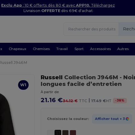
Exclu App
: 10 € offerts dès 80 € avec
APP10.
Téléchargez
Livraison
OFFERTE
dès 69€ d'achat
Rech
ux
Chapeaux
Chemises
Travail
Sport
Accessoires
Autres
Russell J946M
Russell
Collection J946M
- Noi
longues facile d’entretien
W1
À partir de
21.16 €
|
-
38
%
34.12 €
TTC
17.49 €
HT
Choisissez la couleur:
Afficher tout
+ 3