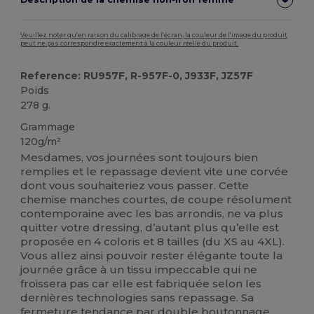
Veuillez noter qu'en raison du calibrage de l'écran, la couleur de l'image du produit
peut ne pas correspondre exactement à la couleur réelle du produit.
Reference: RU957F, R-957F-0, J933F, JZ57F
Poids
278 g.
Grammage
120g/m²
Mesdames, vos journées sont toujours bien
remplies et le repassage devient vite une corvée
dont vous souhaiteriez vous passer. Cette
chemise manches courtes, de coupe résolument
contemporaine avec les bas arrondis, ne va plus
quitter votre dressing, d’autant plus qu’elle est
proposée en 4 coloris et 8 tailles (du XS au 4XL).
Vous allez ainsi pouvoir rester élégante toute la
journée grâce à un tissu impeccable qui ne
froissera pas car elle est fabriquée selon les
dernières technologies sans repassage. Sa
fermeture tendance par double boutonnage,