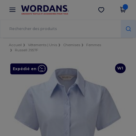
×
Appli Wordans
Obtenir l'appli
Meilleurs prix sur l’app !
Accueil
Vêtements | Unis
Chemises
Femmes
Russell J957F
W1
Expédié en