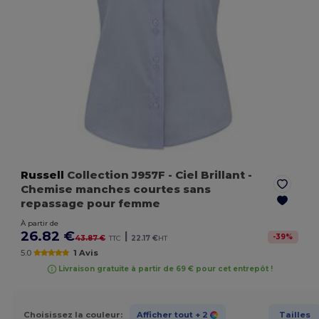
Russell
Collection J957F
- Ciel Brillant
-
Chemise manches courtes sans
repassage pour femme
À partir de
26.82 €
|
-
39
%
43.87 €
TTC
22.17 €
HT
5.0
1 Avis
Livraison gratuite à partir de 69 € pour cet entrepôt !
Choisissez la couleur:
Afficher tout
+ 2
Tailles