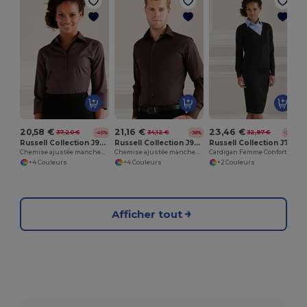
20,58 €
21,16 €
23,46 €
37,20 €
34,12 €
32,97 €
-45%
-38%
-29%
Russell Collection J946F
Russell Collection J946M
Russell Collection J715F
Chemise ajustée manches ¾ facile d’entretien pour femme
Chemise ajustée manches longues facile d’entretien
Cardigan Femme Confort Coton Mélangé
+4 Couleurs
+4 Couleurs
+2 Couleurs
Afficher tout