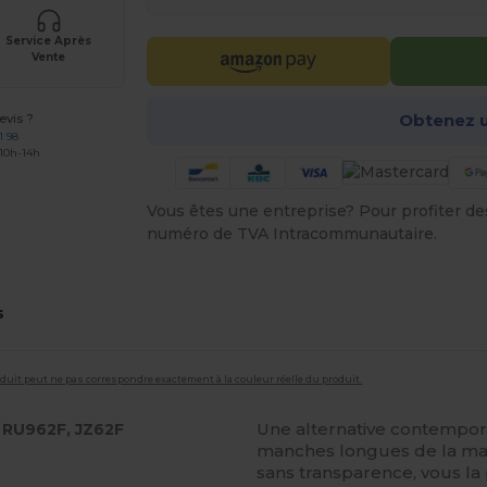
Service Après
Vente
Obtenez u
vis ?
1 98
 10h-14h
Vous êtes une entreprise? Pour profiter des 
numéro de TVA Intracommunautaire.
s
roduit peut ne pas correspondre exactement à la couleur réelle du produit.
Une alternative contempor
, RU962F, JZ62F
manches longues de la marq
sans transparence, vous la 