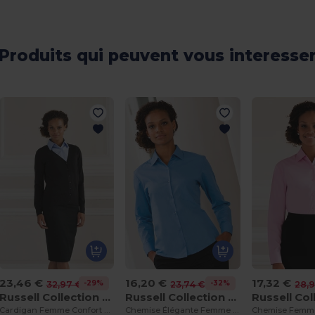
Produits qui peuvent vous interesse
23,46 €
16,20 €
17,32 €
-29%
-32%
32,97 €
23,74 €
28,
Russell Collection J715F
Russell Collection J934F
Cardigan Femme Confort Coton Mélangé
Chemise Élégante Femme en Popeline Facile d'Entretien