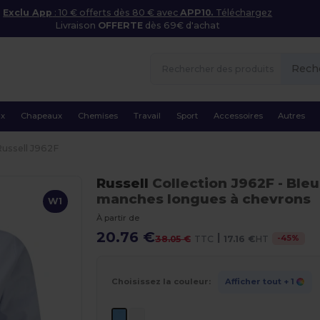
Exclu App
: 10 € offerts dès 80 € avec
APP10.
Téléchargez
Livraison
OFFERTE
dès 69€ d'achat
Rech
ux
Chapeaux
Chemises
Travail
Sport
Accessoires
Autres
Russell J962F
Russell
Collection J962F
- Bleu
manches longues à chevrons
W1
À partir de
20.76 €
|
-
45
%
38.05 €
TTC
17.16 €
HT
Choisissez la couleur:
Afficher tout
+ 1