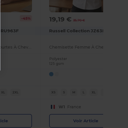
19,19 €
-45%
-46%
35,70 €
n RU963F
Russell Collection JZ63F
Chemise Manche Courtes À Chevrons
Chemisette Femme À Chevrons
Polyester
125 gsm
XL
2XL
XS
S
M
L
XL
2XL
W1
France
icle
Voir Article