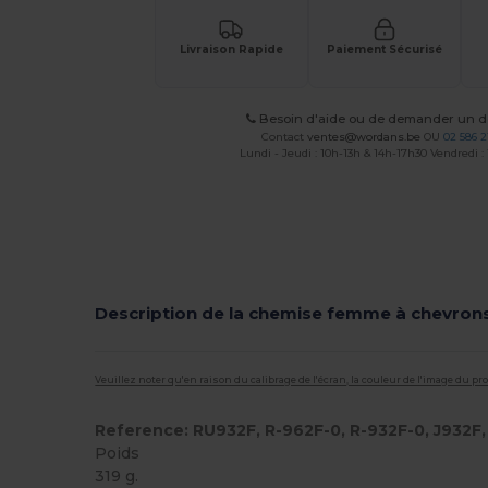
Livraison Rapide
Paiement Sécurisé
Besoin d'aide ou de demander un de
Contact
ventes@wordans.be
OU
02 586 2
Lundi - Jeudi : 10h-13h & 14h-17h30 Vendredi :
Description de la chemise femme à chevron
Veuillez noter qu'en raison du calibrage de l'écran, la couleur de l'image du p
Reference: RU932F, R-962F-0, R-932F-0, J932F
Poids
319 g.