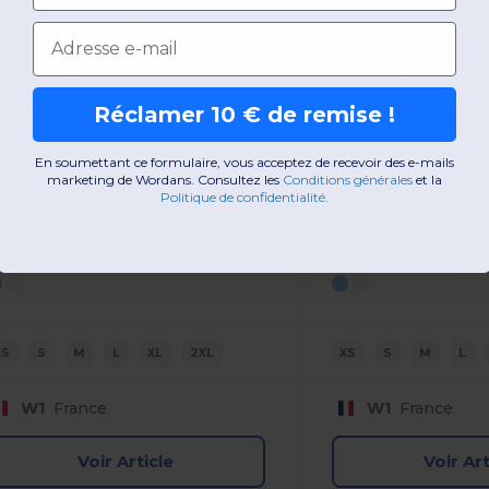
Email
20,76 €
19,19 €
-40%
34,56 €
35,10 €
Réclamer 10 € de remise !
ussell Collection RU962F
Russell Collectio
En soumettant ce formulaire, vous acceptez de recevoir des e-mails
CHEMISE FEMME MANCHE LONGUES À CHEVRONS
marketing de Wordans. Consultez les
​
Conditions générales
​
et la
Politique de confidentialité
.
olyester
Coton-polyester
30 gsm
125 gsm
XS
S
M
L
XL
2XL
XS
S
M
L
W1
France
W1
France
Voir Article
Voir Art