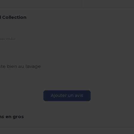
l Collection
icles vendus
ste bien au lavage
Ajouter un avis
s en gros