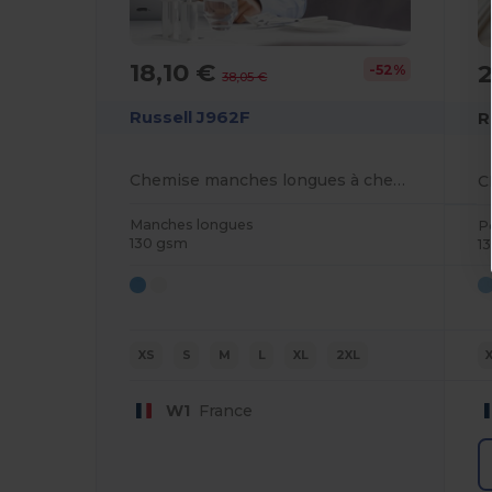
18,10 €
-52%
38,05 €
Russell J962F
R
Chemise manches longues à chevrons
Manches longues
P
130 gsm
1
XS
S
M
L
XL
2XL
W1
France