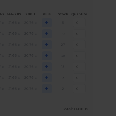
143
144-287
288 +
Plus
Stock
Quantité
+
7
21.66
20.76
5
€
€
€
+
7
21.66
20.76
10
€
€
€
+
7
21.66
20.76
27
€
€
€
+
7
21.66
20.76
38
€
€
€
+
7
21.66
20.76
13
€
€
€
+
7
21.66
20.76
13
€
€
€
+
7
21.66
20.76
2
€
€
€
Total:
0.00 €