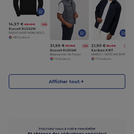
14,37 €
26,40 €
-46%
Russell RU262M
SWEAT-SHIRT MANCHES DROITES
+18 Couleurs
31,99 €
21,90 €
57,75 €
35,43 €
-45%
-38%
Russell RU014M
Kariban K917
Bodywarmer De Travail
MARCO > VESTE MICROPOLAIRE ZIPPÉE LOURDE
+4 Couleurs
+7 Couleurs
Afficher tout
Inscrivez-vous à notre newsletter
Et obtenez des réductions spéciales!