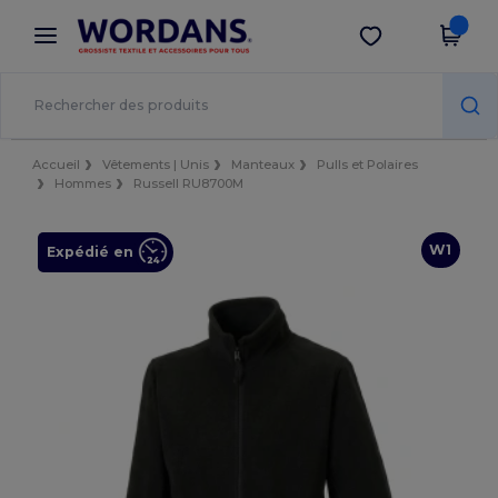
×
Appli Wordans
Obtenir l'appli
Meilleurs prix sur l’app !
Accueil
Vêtements | Unis
Manteaux
Pulls et Polaires
Hommes
Russell RU8700M
W1
Expédié en