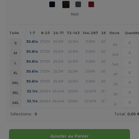
Noir
1-7
8-23
24-71
72-143
144-287
288 +
Plus
Taille
Stock
Quantit
+
30.61
27.01
25.21
22.51
21.61
20.71
€
€
€
€
€
€
S
64
+
30.61
27.01
25.21
22.51
21.61
20.71
€
€
€
€
€
€
M
146
+
30.61
27.01
25.21
22.51
21.61
20.71
€
€
€
€
€
€
L
146
+
30.61
27.01
25.21
22.51
21.61
20.71
€
€
€
€
€
€
XL
97
+
30.61
27.01
25.21
22.51
21.61
20.71
€
€
€
€
€
€
XXL
73
+
32.11
28.34
26.44
23.61
22.67
21.72
€
€
€
€
€
€
3XL
19
+
32.11
28.34
26.44
23.61
22.67
21.72
€
€
€
€
€
€
4XL
6
Sélections:
0
Total:
0.00 
Ajouter au Panier