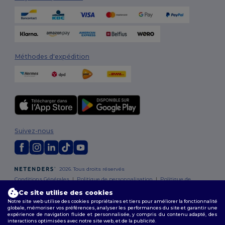
Méthodes d'expédition
Suivez-nous
2026. Tous droits réservés
Conditions Générales
|
Politique de personnalisation
|
Politique de
Confidentialité
|
Politique de Cookies
|
Plan du Site
Ce site utilise des cookies
Notre site web utilise des cookies propriétaires et tiers pour améliorer la fonctionnalité
globale, mémoriser vos préférences, analyser les performances du site et garantir une
Bruxelles
|
Anvers
|
Mortsel
|
Malines
|
Lierre
|
Turnhout
|
Geel
|
expérience de navigation fluide et personnalisée, y compris du contenu adapté, des
Herentals
|
Hoogstraten
|
Bruges
interactions optimisées avec notre site web, et de la publicité.