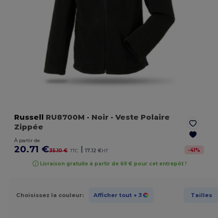
Russell
RU8700M
- Noir
- Veste Polaire
Zippée
À partir de
20.71 €
|
-
41
%
35.10 €
TTC
17.12 €
HT
Livraison gratuite à partir de 69 € pour cet entrepôt !
Choisissez la couleur:
Afficher tout
+ 3
Tailles