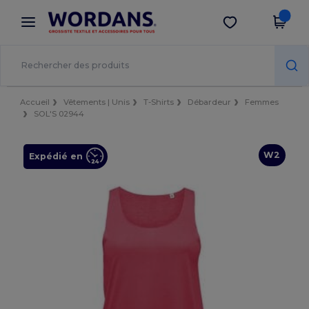
×
Appli Wordans
Obtenir l'appli
Meilleurs prix sur l’app !
Accueil
Vêtements | Unis
T-Shirts
Débardeur
Femmes
SOL'S 02944
W2
Expédié en