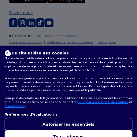
Suivez-nous
2026. Tous droits réservés
Conditions Générales
|
Politique de personnalisation
|
Politique de
Confidentialité
|
Politique de Cookies
|
Plan du Site
Ce site utilise des cookies
Notre site web utilise des cookies propriétaires et tiers pour améliorer la fonctionnalité
Bruxelles
|
Anvers
|
Mortsel
|
Malines
|
Lierre
|
Turnhout
|
Geel
|
globale, mémoriser vos préférences, analyser les performances du site et garantir une
Herentals
|
Hoogstraten
|
Bruges
expérience de navigation fluide et personnalisée, y compris du contenu adapté, des
interactions optimisées avec notre site web, et de la publicité.
Vous pouvez gérer vos préférences de cookies à tout moment. Les cookies essentiels
ne peuvent pas être désactivés car ils sont requis pour le bon fonctionnement du site.
Cependant, vous pouvez choisir d’accepter ou de bloquer d'autres types de cookies, tels
que ceux utilisés pour la personnalisation, l'analyse et la publicité.
Pour plus de détails sur la façon dont nous utilisons les cookies, comment les contrôler
et sur les cookies tiers, veuillez consulter notre
politique en matière de cookies
et
Privacy Policy
.
👋
Bonjour
Préférences d'évaluation
Si vous avez des questions ou
des préoccupations, vous
Autoriser les essentiels
pouvez nous contacter à tout
moment. Notre chatbot est là
Tout autoriser
pour vous aider.