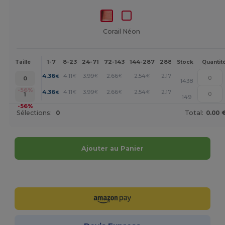
Corail Néon
1-7
8-23
24-71
72-143
144-287
288 +
Plus
Taille
Stock
Quantit
+
4.36
4.11
3.99
2.66
2.54
2.17
€
€
€
€
€
€
0
1438
+
-56%
4.36
4.11
3.99
2.66
2.54
2.17
€
€
€
€
€
€
1
149
-56%
Sélections:
0
Total:
0.00 
Ajouter au Panier
Personnalisez-le !