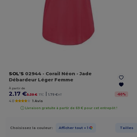
SOL'S
02944
- Corail Néon
- Jade
Débardeur Léger Femme
À partir de
2.17 €
|
-
60
%
5.39 €
TTC
1.79 €
HT
4.0
1 Avis
Livraison gratuite à partir de 69 € pour cet entrepôt !
Choisissez la couleur:
Afficher tout
+ 1
Tailles