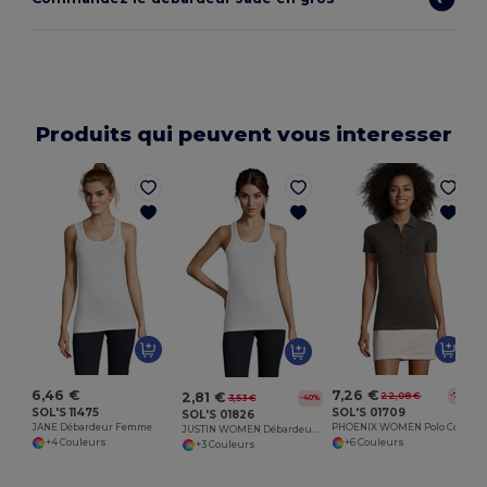
Produits qui peuvent vous interesser
6,46 €
7,26 €
2,81 €
22,08 €
-70%
3,53 €
-40%
SOL'S 11475
SOL'S 01709
SOL'S 01826
JANE Débardeur Femme
PHOENIX WOMEN Polo Coton élasthanne Femme
JUSTIN WOMEN Débardeur Femme Dos Nageur
+4 Couleurs
+6 Couleurs
+3 Couleurs