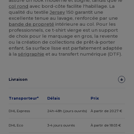
assure un look moderne et soigné, tandis que le
col rond
avec bord-côte facilite l'habillage. La
qualité du textile
Jersey
150 garantit une
excellente tenue au lavage, renforcée par une
bande de propreté
intérieure au col. Pour les
professionnels, ce t-shirt vierge est un support
de choix pour le marquage en gros, la revente
ou la création de collections de prêt-à-porter
enfant. Sa surface lisse est parfaitement adaptée
à la
sérigraphie
et au transfert numérique (DTF).
Livraison
Transporteur*
Délais
Prix
DHL Express
24h-48h (jours ouvrés)
À partir de 20.27 €
DHL Eco
3-4 jours ouvrés
À partir de 18.03 €