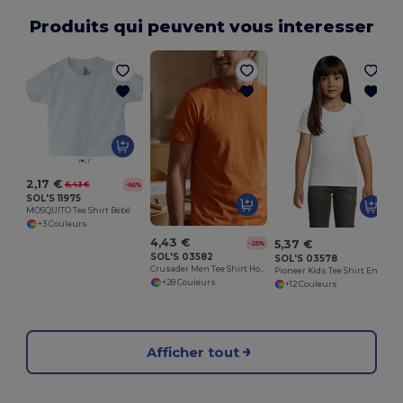
Produits qui peuvent vous interesser
2,17 €
6,43 €
-66%
SOL'S 11975
MOSQUITO Tee Shirt Bébé
+3 Couleurs
4,43 €
5,37 €
-25%
SOL'S 03582
SOL'S 03578
Crusader Men Tee Shirt Homme Jersey Col Rond Ajusté
Pioneer Kids Tee Shirt Enfant Jersey Col Rond Ajusté
+28 Couleurs
+12 Couleurs
Afficher tout