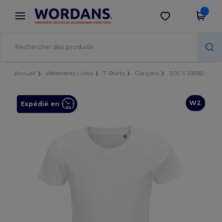
×
Appli Wordans
Obtenir l'appli
Meilleurs prix sur l’app !
Accueil
Vêtements | Unis
T-Shirts
Garçons
SOL'S 03580
W2
Expédié en