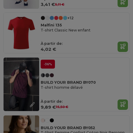
3,41 €
5,11 €
+12
Malfini 135
T-shirt Classic New enfant
À partir de:
4,02 €
-36%
BUILD YOUR BRAND BY070
T-shirt homme délavé
À partir de:
9,89 €
15,50 €
BUILD YOUR BRAND BY052
T-Shirt Femme Confort Coton Noir Personnalisable