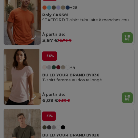
+28
Roly CA6681
STAFFORD T-shirt tubulaire à manches courtes
À partir de:
3,87 €
12,78 €
-36%
+4
BUILD YOUR BRAND BY036
T-shirt femme au dos rallongé
À partir de:
6,09 €
9,50 €
-31%
BUILD YOUR BRAND BY028