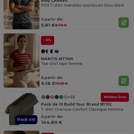
Roly CA6660
FOX T-shirt manches courtes en tissu chiné
Organic
À partir de:
Cotton
5,81 €
8,70 €
-31%
MANTIS MT110S
Tee-shirt rayé femme
À partir de:
9,16 €
13,30 €
+32
Meilleur Deal
Pack de 10 Build Your Brand BY102
T-shirt Oversize Confort Classique Homme
À partir de:
Pack x10
144,60 €