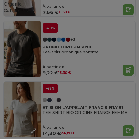
Organic
À partir de:
Cotton
7,66 €
11,50 €
-40%
+3
PROMODORO PM3090
Organic
Tee-shirt organique homme
Cotton
Made
À partir de:
in
FR
9,22 €
15,30 €
-42%
ET SI ON L'APPELAIT FRANCIS FRA191
TEE-SHIRT BIO ORIGINE FRANCE FEMME
À partir de:
14,30 €
24,80 €