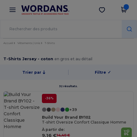
×
Appli Wordans
Obtenir l'appli
Meilleurs prix sur l’app !
Accueil
Vêtements | Unis
T-Shirts
T-Shirts Jersey - coton
en gros et au détail
Trier par
Filtre
✓
32 résultats.
-36%
+39
Build Your Brand BY102
T-shirt Oversize Confort Classique Homme
À partir de:
9,16 €
14,40 €