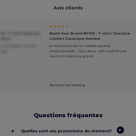
Avis clients
★ ★ ★ ★ ★
02 - T-shirt Oversize
Build Your Brand BY102 - T-shirt Oversize
Homme
Confort Classique Homme
ourd 240g/m, rétrécit
je recommande ce modele qualité
age !
exceptionnelle , tissu doux , dtf sublimé par
contre il taille tres grand
Avis par jeremie a.
Questions fréquentes
Quelles sont vos promotions du moment?