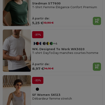
Stedman ST7600
T-Shirt Femme Élégance Confort Premium
À partir de:
5,25 €
10,90 €
-37%
+4
WK. Designed To Work WK3020
T-shirt DayToDay manches courtes homme
À partir de:
8,97 €
14,16 €
-33%
SF Women SK123
Débardeur femme stretch