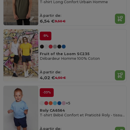
T-shirt Long Confort Urbain Homme
À partir de:
6,54 €
9,50 €
-11%
Fruit of the Loom SC235
Débardeur Homme 100% Coton
À partir de:
4,02 €
4,50 €
-33%
+5
Roly CA6564
T-shirt Bébé Confort et Praticité Roly - tissu coton - manches courtes- 6 à 24 mois
À partir de: