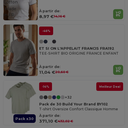
Cotton
Made
À partir de:
in
FR
8,97 €
14,16 €
-46%
ET SI ON L'APPELAIT FRANCIS FRA192
TEE-SHIRT BIO ORIGINE FRANCE ENFANT
À partir de:
11,04 €
20,60 €
-14%
Meilleur Deal
+32
Pack de 30 Build Your Brand BY102
T-shirt Oversize Confort Classique Homme
À partir de:
Pack x30
371,10 €
432,02 €