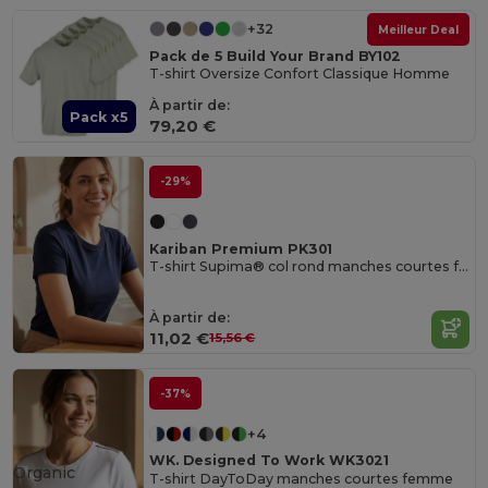
+32
Meilleur Deal
Pack de 5 Build Your Brand BY102
T-shirt Oversize Confort Classique Homme
À partir de:
Pack x5
79,20 €
-29%
Kariban Premium PK301
T-shirt Supima® col rond manches courtes femme
À partir de:
11,02 €
15,56 €
-37%
+4
WK. Designed To Work WK3021
Organic
T-shirt DayToDay manches courtes femme