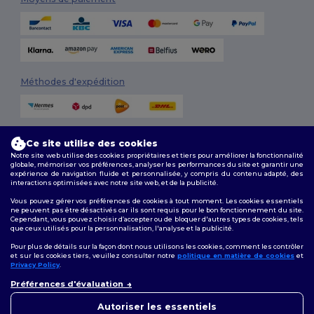
Méthodes d'expédition
Ce site utilise des cookies
Notre site web utilise des cookies propriétaires et tiers pour améliorer la fonctionnalité
globale, mémoriser vos préférences, analyser les performances du site et garantir une
expérience de navigation fluide et personnalisée, y compris du contenu adapté, des
interactions optimisées avec notre site web, et de la publicité.
Suivez-nous
Vous pouvez gérer vos préférences de cookies à tout moment. Les cookies essentiels
ne peuvent pas être désactivés car ils sont requis pour le bon fonctionnement du site.
Cependant, vous pouvez choisir d’accepter ou de bloquer d'autres types de cookies, tels
que ceux utilisés pour la personnalisation, l'analyse et la publicité.
2026. Tous droits réservés
Pour plus de détails sur la façon dont nous utilisons les cookies, comment les contrôler
Conditions Générales
|
Politique de personnalisation
|
Politique de
et sur les cookies tiers, veuillez consulter notre
politique en matière de cookies
et
Confidentialité
|
Politique de Cookies
|
Plan du Site
Privacy Policy
.
👋
Bonjour
Préférences d'évaluation
Si vous avez des questions ou
Bruxelles
|
Anvers
|
Mortsel
|
Malines
|
Lierre
|
Turnhout
|
Geel
|
des préoccupations, vous
Autoriser les essentiels
Herentals
|
Hoogstraten
|
Bruges
pouvez nous contacter à tout