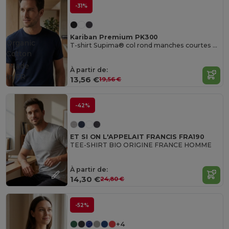
-31%
Kariban Premium PK300
Organic
T-shirt Supima® col rond manches courtes homme
Cotton
Made
À partir de:
in
FR
13,56 €
19,56 €
-42%
ET SI ON L'APPELAIT FRANCIS FRA190
TEE-SHIRT BIO ORIGINE FRANCE HOMME
À partir de:
14,30 €
24,80 €
-52%
+4