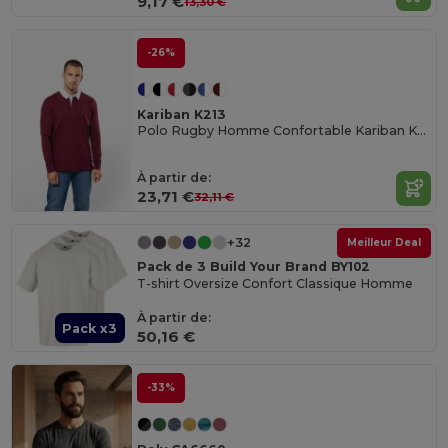
9,17 €
13,30 €
-26%
Kariban K213
Polo Rugby Homme Confortable Kariban K213
À partir de:
23,71 €
32,11 €
+32
Meilleur Deal
Pack de 3 Build Your Brand BY102
T-shirt Oversize Confort Classique Homme
À partir de:
Pack x3
50,16 €
-33%