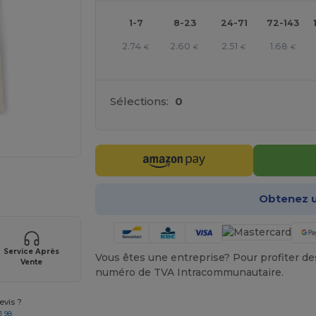
1-7
8-23
24-71
72-143
2.74
2.60
2.51
1.68
€
€
€
€
Sélections:
0
gne ICI !
Obtenez u
Service Après
Vous êtes une entreprise? Pour profiter des 
Vente
numéro de TVA Intracommunautaire.
vis ?
1 98