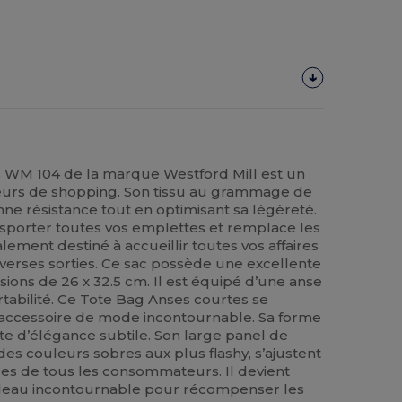
 WM 104 de la marque Westford Mill est un
teurs de shopping. Son tissu au grammage de
nne résistance tout en optimisant sa légèreté.
porter toutes vos emplettes et remplace les
alement destiné à accueillir toutes vos affaires
iverses sorties. Ce sac possède une excellente
ions de 26 x 32.5 cm. Il est équipé d’une anse
rtabilité. Ce Tote Bag Anses courtes se
accessoire de mode incontournable. Sa forme
te d’élégance subtile. Son large panel de
 des couleurs sobres aux plus flashy, s’ajustent
es de tous les consommateurs. Il devient
deau incontournable pour récompenser les