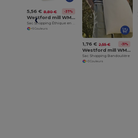
5,56 €
-37%
8,80 €
Westford mill WM671
Sac Shopping Éthique en Coton Fairtrade
+5 Couleurs
1,76 €
-31%
2,55 €
Westford mill WM107
Sac Shopping Bandoulière
+3 Couleurs