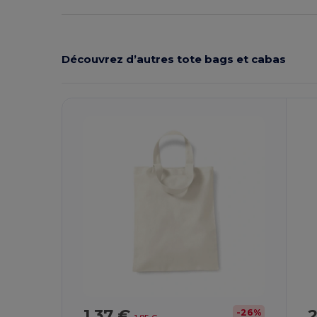
Découvrez d’autres tote bags et cabas
Personnalisez-
P
Le !
1,37 €
2
-26%