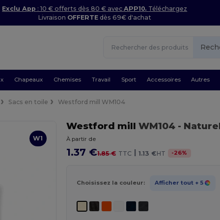
Exclu App
: 10 € offerts dès 80 € avec
APP10.
Téléchargez
Livraison
OFFERTE
dès 69€ d'achat
Rech
ux
Chapeaux
Chemises
Travail
Sport
Accessoires
Autres
Sacs en toile
Westford mill WM104
Westford mill
WM104
- Nature
W1
À partir de
1.37 €
|
-
26
%
1.85 €
TTC
1.13 €
HT
Choisissez la couleur:
Afficher tout
+ 5