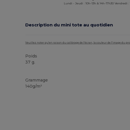
Lundi - Jeudi : 10h-13h & 14h-17h30 Vendredi :
Description du mini tote au quotidien
Veuillez noter qu'en raison du calibrage de l'écran, la couleur de l'image du p
Poids
37 g.
Personnalisé
Stock élévé
Grammage
140g/m²