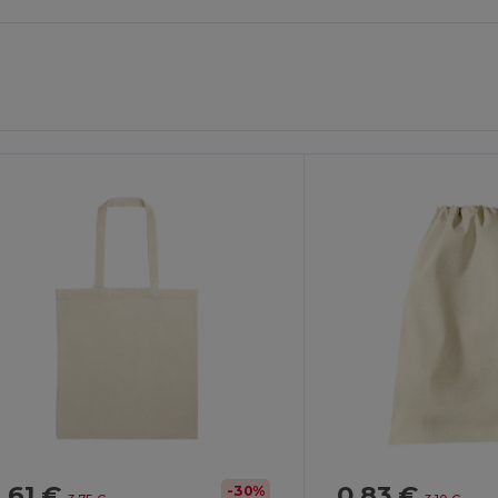
ersonnalisez-
Personnalisez-
Le !
Le !
,61 €
0,83 €
-30%