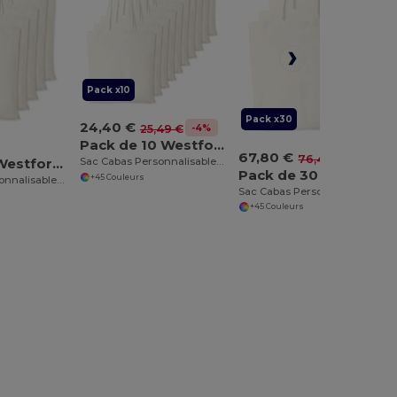
Pack x10
Pack x30
24,40 €
-4%
25,49 €
Pack de 10 Westford mill WM101
67,80 €
-11%
76,48 €
Pack de 5 Westford mill WM101
Sac Cabas Personnalisable en Coton Westford Mill
Pack de 30 Westford mill WM101
+45 Couleurs
Sac Cabas Personnalisable en Coton Westford Mill
Sac Cabas Personnalisable en Coton Westford Mill
+45 Couleurs