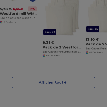
5,78 €
-17%
6,95 €
Westford mill WM108
Sac de Courses Classique en Toile
+4 Couleurs
Pack x5
Pack x3
13,10 €
8,31 €
Pack de 3 Westford mill WM101
Sac Cabas Personnalisable en Coton Westford Mill
+45 Couleurs
+45 Couleurs
Afficher tout