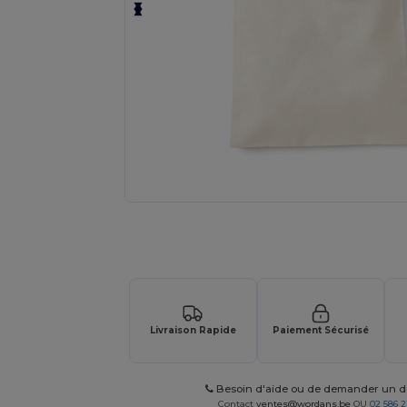
Personnalisez votre produit en li
Livraison Rapide
Paiement Sécurisé
Besoin d'aide ou de demander un de
Contact
ventes@wordans.be
OU
02 586 2