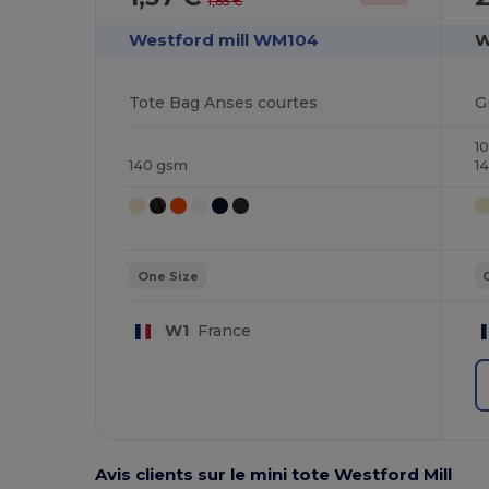
1,85 €
Westford mill WM104
W
Tote Bag Anses courtes
1
140 gsm
1
One Size
W1
France
Avis clients sur le mini tote Westford Mill