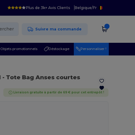
Plus de 3k+ Avis Clients
Belgique
/
Fr
ercher
Suivre ma commande
Objets promotionnels
Déstockage
Personnaliser !
l
- Tote Bag Anses courtes
Livraison gratuite à partir de 69 € pour cet entrepôt !