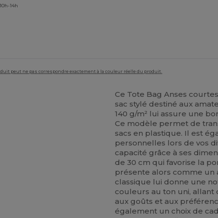
 10h-14h
roduit peut ne pas correspondre exactement à la couleur réelle du produit.
Ce Tote Bag Anses courtes
sac stylé destiné aux ama
140 g/m² lui assure une bo
Ce modèle permet de trans
sacs en plastique. Il est ég
personnelles lors de vos d
capacité grâce à ses dimens
de 30 cm qui favorise la po
présente alors comme un 
classique lui donne une no
couleurs au ton uni, allant
aux goûts et aux préférenc
également un choix de ca