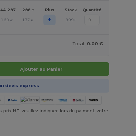
144-287
288 +
Plus
Stock
Quantité
+
1.60
1.37
999+
€
€
Total:
0.00 €
Ajouter au Panier
n devis express
prix HT, veuillez indiquer, lors du paiment, votre