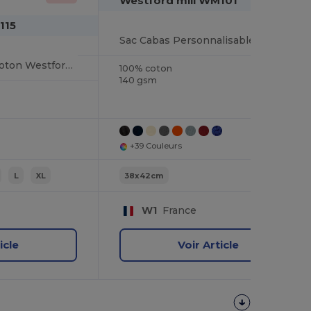
Westford mill WM101
115
Sac Cabas Personnalisable en Coton Westford Mill
Sac Polyvalent en Coton Westford Mill
100% coton
140 gsm
+39 Couleurs
L
XL
38x42cm
W1
France
icle
Voir Article