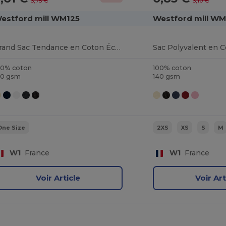
3,75 €
3,10 €
estford mill WM125
Westford mill WM
Grand Sac Tendance en Coton Écologique
00% coton
100% coton
40 gsm
140 gsm
One Size
2XS
XS
S
M
W1
France
W1
France
Voir Article
Voir Art