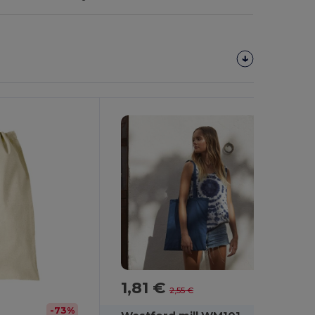
Personnalisez-
Le !
1,81 €
-29%
2,55 €
-73%