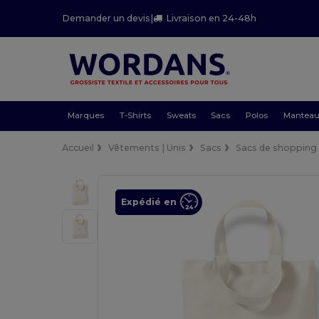
Demander un devis
|
Livraison en 24-48h
Marques
T-Shirts
Sweats
Sacs
Polos
Mantea
Accueil
Vêtements | Unis
Sacs
Sacs de shopping
Expédié en