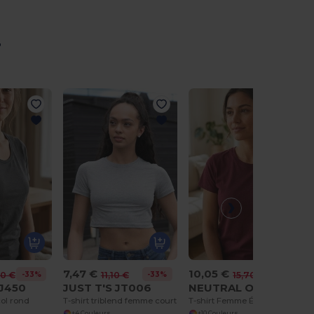
r
7,47 €
10,05 €
-33%
-33%
-36%
00 €
11,10 €
15,70 €
TJ450
JUST T'S JT006
NEUTRAL O80001
col rond
T-shirt triblend femme court
T-shirt Femme Été Élégant en Coton Bio
+4 Couleurs
+10 Couleurs