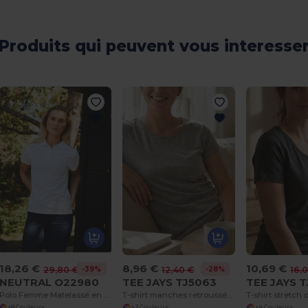
Produits qui peuvent vous interesse
18,26 €
8,96 €
10,69 €
-39%
-28%
29,80 €
12,40 €
16,
NEUTRAL O22980
TEE JAYS TJ5063
TEE JAYS 
Polo Femme Matelassé en Coton Bio Confortable
T-shirt manches retroussées
T-shirt stretch 
+8 Couleurs
+3 Couleurs
+4 Couleurs