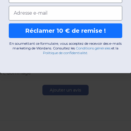
Email
ux
Réclamer 10 € de remise !
cles vendus
En soumettant ce formulaire, vous acceptez de recevoir des e-mails
marketing de Wordans. Consultez les
​
Conditions générales
​
et la
Politique de confidentialité
.
tres juste, (grande poitrine), bonne qualite, bon prix, p
shirt, dommage
Ajouter un avis