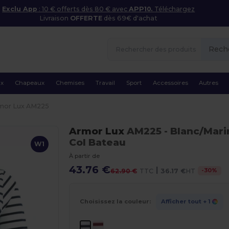
Exclu App
: 10 € offerts dès 80 € avec
APP10.
Téléchargez
Livraison
OFFERTE
dès 69€ d'achat
Rech
ux
Chapeaux
Chemises
Travail
Sport
Accessoires
Autres
mor Lux AM225
Armor Lux
AM225
- Blanc/Mari
Col Bateau
W1
À partir de
43.76 €
|
-
30
%
62.90 €
TTC
36.17 €
HT
Choisissez la couleur:
Afficher tout
+ 1