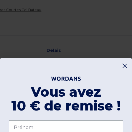
es Courtes Col Bateau
Délais
24h-48h (jours ouvrés)
3-4 jours ouvrés
Vous avez
10 € de remise !
48h-72h (jours ouvrés)
48h-72h (jours ouvrés)
Prénom