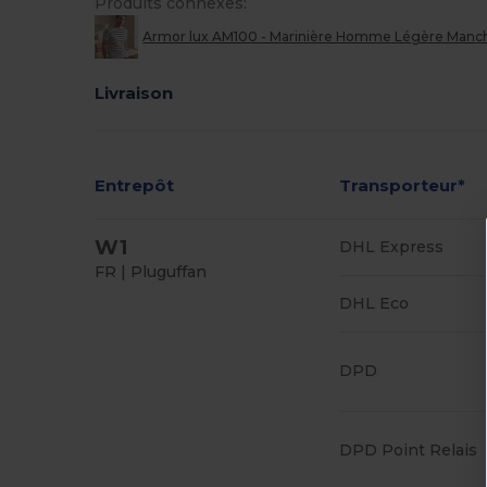
Produits connexes:
Armor lux AM100 - Marinière Homme Légère Manch
Livraison
Entrepôt
Transporteur*
W1
DHL Express
FR | Pluguffan
DHL Eco
DPD
DPD Point Relais