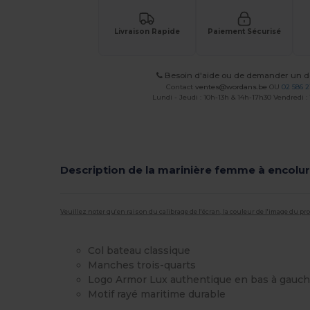
Livraison Rapide
Paiement Sécurisé
Besoin d'aide ou de demander un de
Contact
ventes@wordans.be
OU
02 586 2
Lundi - Jeudi : 10h-13h & 14h-17h30 Vendredi :
Description de la marinière femme à encolu
Veuillez noter qu'en raison du calibrage de l'écran, la couleur de l'image du p
Col bateau classique
Manches trois-quarts
Logo Armor Lux authentique en bas à gauc
Motif rayé maritime durable