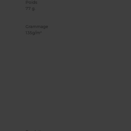
Poids
77 g.
Made in Europe
Made in France
Grammage
135g/m²