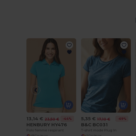
13,14 €
5,35 €
-44%
-69%
23,50 €
17,10 €
HENBURY HY476
B&C BC031
Polo femme respirant
T-shirt mode Plug In
+18 Couleurs
+2 Couleurs