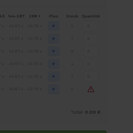
143
144-287
288 +
Plus
Stock
Quantité
+
7
45.67
43.76
5
€
€
€
+
7
45.67
43.76
7
€
€
€
+
7
45.67
43.76
6
€
€
€
+
7
45.67
43.76
4
€
€
€
+
7
45.67
43.76
2
€
€
€
+
7
45.67
43.76
0
€
€
€
Total:
0.00 €