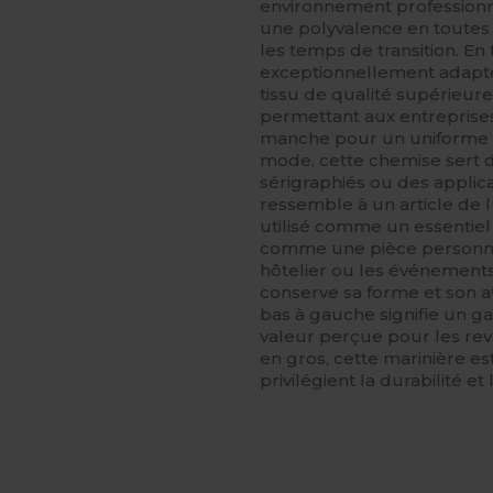
environnement professionn
une polyvalence en toutes 
les temps de transition. En
exceptionnellement adapté
tissu de qualité supérieure
permettant aux entreprises 
manche pour un uniforme d
mode, cette chemise sert 
sérigraphiés ou des applica
ressemble à un article de lu
utilisé comme un essentie
comme une pièce personnal
hôtelier ou les événements
conserve sa forme et son at
bas à gauche signifie un ga
valeur perçue pour les reve
en gros, cette marinière es
privilégient la durabilité et 