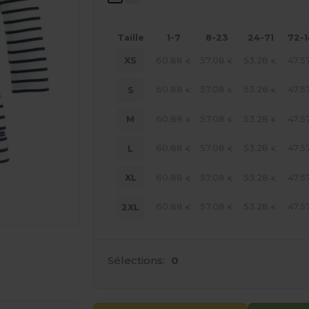
Taille
1-7
8-23
24-71
72-
60.88
57.08
53.28
47.5
XS
€
€
€
60.88
57.08
53.28
47.5
S
€
€
€
60.88
57.08
53.28
47.5
M
€
€
€
60.88
57.08
53.28
47.5
L
€
€
€
60.88
57.08
53.28
47.5
XL
€
€
€
60.88
57.08
53.28
47.5
2XL
€
€
€
 vos produits
Sélections:
0