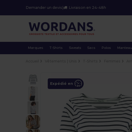
Demander un devis
|
Livraison en 24-48h
Marques
T-Shirts
Sweats
Sacs
Polos
Mantea
Accueil
Vêtements | Unis
T-Shirts
Femmes
Ar
Expédié en