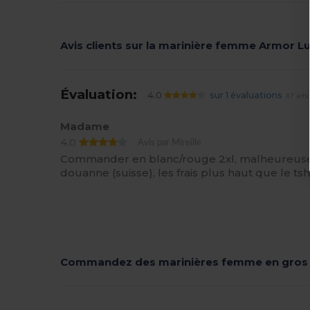
Avis clients sur la marinière femme Armor L
Évaluation:
4.0
sur 1 évaluations
87 arti
Madame
4.0
Avis par Mireille
Commander en blanc/rouge 2xl, malheureusement 
douanne (suisse), les frais plus haut que le t
Commandez des marinières femme en gros