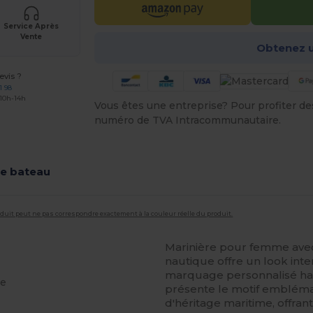
Service Après
Vente
Obtenez u
vis ?
1 98
 10h-14h
Vous êtes une entreprise? Pour profiter des 
numéro de TVA Intracommunautaire.
re bateau
roduit peut ne pas correspondre exactement à la couleur réelle du produit.
Marinière pour femme avec 
nautique offre un look in
marquage personnalisé ha
he
présente le motif embléma
d'héritage maritime, offran