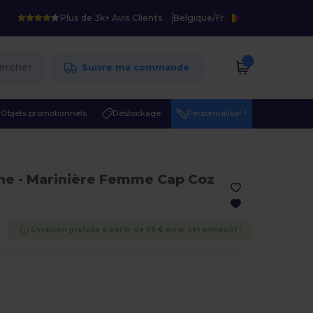
Plus de 3k+ Avis Clients
Belgique
/
Fr
ercher
Suivre ma commande
Objets promotionnels
Déstockage
Personnaliser !
ne
- Marinière Femme Cap Coz
Livraison gratuite à partir de 69 € pour cet entrepôt !