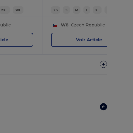
2XL
3XL
XS
S
M
L
XL
2XL
ublic
W8
Czech Republic
icle
Voir Article