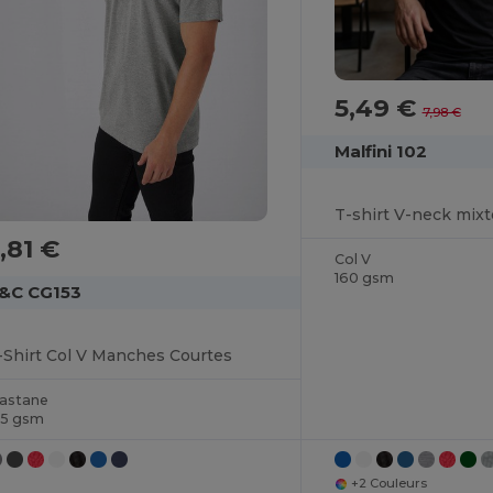
5,49 €
7,98 €
Malfini 102
T-shirt V-neck mixt
,81 €
Col V
160 gsm
&C CG153
-Shirt Col V Manches Courtes
lastane
45 gsm
+2 Couleurs