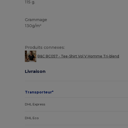
115 g.
Personnalisé
Grammage
130g/m²
Produits connexes:
B&C BC057 - Tee-Shirt Vol V Homme Tri-blend
Livraison
Transporteur*
DHL Express
DHL Eco