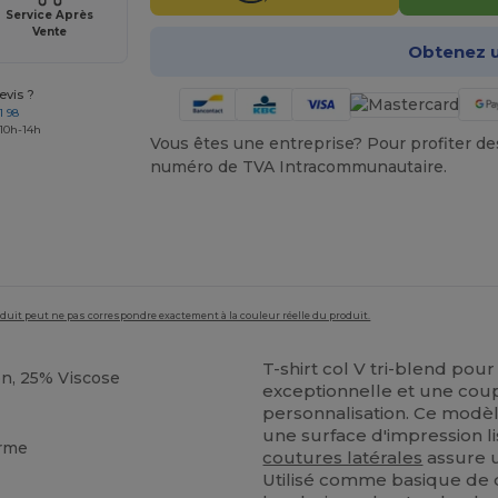
Service Après
Vente
Obtenez u
vis ?
1 98
 10h-14h
Vous êtes une entreprise? Pour profiter des 
numéro de TVA Intracommunautaire.
roduit peut ne pas correspondre exactement à la couleur réelle du produit.
T-shirt col V tri-blend po
on, 25% Viscose
exceptionnelle et une coup
personnalisation. Ce modèl
une surface d'impression l
orme
coutures latérales
assure u
Utilisé comme basique de 