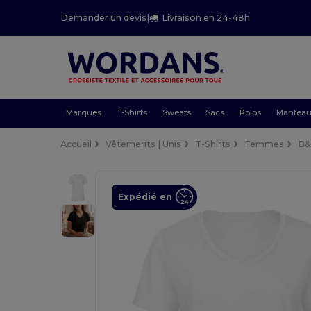
Demander un devis
|
Livraison en 24-48h
Marques
T-Shirts
Sweats
Sacs
Polos
Mantea
Accueil
Vêtements | Unis
T-Shirts
Femmes
B&
Expédié en