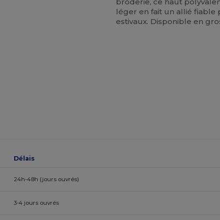
broderie, ce haut polyvale
léger en fait un allié fiabl
estivaux. Disponible en gro
Délais
24h-48h (jours ouvrés)
3-4 jours ouvrés