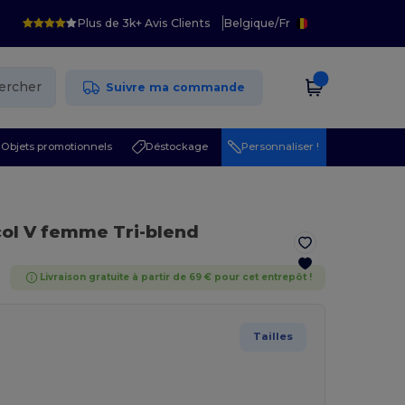
Plus de 3k+ Avis Clients
Belgique
/
Fr
ercher
Suivre ma commande
Objets promotionnels
Déstockage
Personnaliser !
col V femme Tri-blend
Livraison gratuite à partir de 69 € pour cet entrepôt !
Tailles