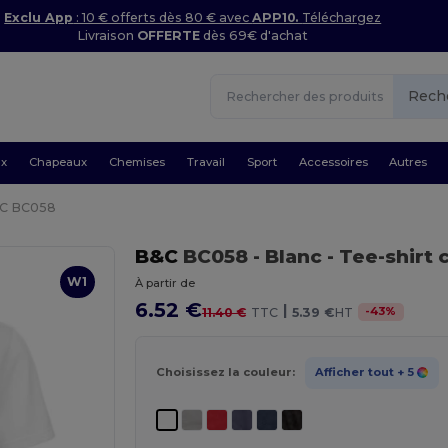
Exclu App
: 10 € offerts dès 80 € avec
APP10.
Téléchargez
Livraison
OFFERTE
dès 69€ d'achat
Rech
ux
Chapeaux
Chemises
Travail
Sport
Accessoires
Autres
C BC058
B&C
BC058
- Blanc
- Tee-shirt 
W1
À partir de
6.52 €
|
-
43
%
11.40 €
TTC
5.39 €
HT
Choisissez la couleur:
Afficher tout
+ 5