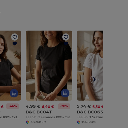
r
4,99 €
5,74 €
-46%
-28%
-12%
 €
6,90 €
6,50 €
9
B&C BC04T
B&C BC063
Tee-Shirt Femme 100% Coton Bio
Tee Shirt Femmes 100% Coton
Tee Shirt Sublimation Femme
+39 Couleurs
+1 Couleurs