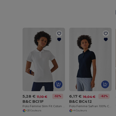
5,28 €
6,17 €
-52%
-62%
11,10 €
16,04 €
B&C BCI1F
B&C BC412
Polo Femme Slim Fit Coton B&C
Polo Femme Safran 100% Coton
+20 Couleurs
+4 Couleurs