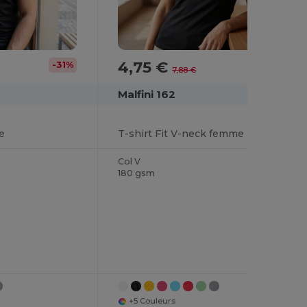
4,75 €
-31%
-40%
7,88 €
Malfini 162
e
T-shirt Fit V-neck femme
Col V
180 gsm
+5 Couleurs