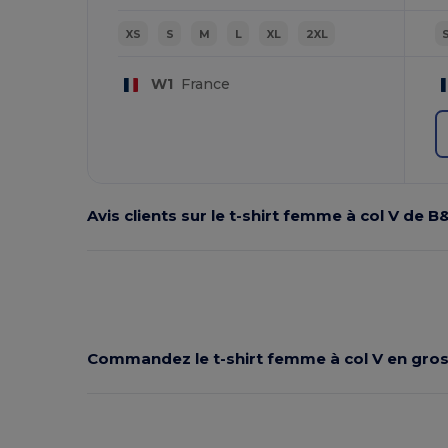
XS
S
M
L
XL
2XL
W1
France
Avis clients sur le t-shirt femme à col V de B
Commandez le t-shirt femme à col V en gro