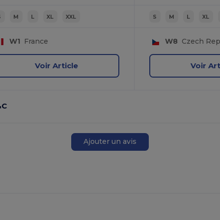
S
M
L
XL
XXL
S
M
L
XL
W1
France
W8
Czech Rep
Voir Article
Voir Art
&C
Ajouter un avis
s