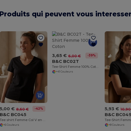
Produits qui peuvent vous interesse
3,65 €
-39%
6,00 €
B&C BC02T
Tee-Shirt Femme 100% Coton
+41 Couleurs
5,00 €
5,93 €
-42%
8,60 €
10,90
B&C BC045
B&C BC04
Tee shirt Femme Col V en Coton Biologique
+6 Couleurs
+8 Couleurs