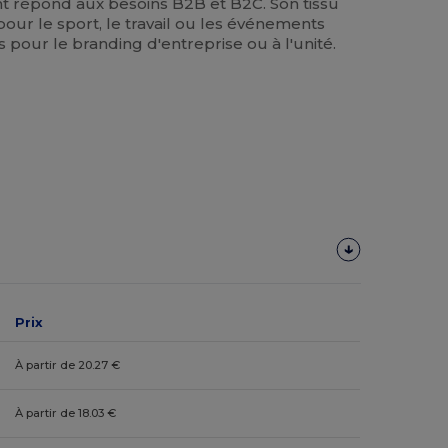
nt répond aux besoins B2B et B2C. Son tissu
e pour le sport, le travail ou les événements
s pour le branding d'entreprise ou à l'unité.
Prix
À partir de 20.27 €
À partir de 18.03 €