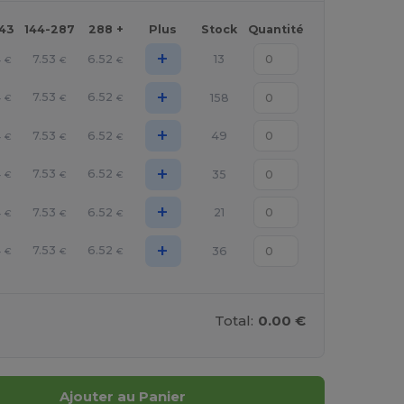
143
144-287
288 +
Plus
Stock
Quantité
+
4
7.53
6.52
13
€
€
€
+
4
7.53
6.52
158
€
€
€
+
4
7.53
6.52
49
€
€
€
+
4
7.53
6.52
35
€
€
€
+
4
7.53
6.52
21
€
€
€
+
4
7.53
6.52
36
€
€
€
Total:
0.00 €
Ajouter au Panier