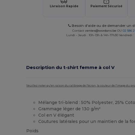
Livraison Rapide
Paiement Sécurisé
Besoin d'aide ou de demander un de
Contact
ventes@wordans.be
OU
02 586 2
Lundi - Jeudi : 10h-13h & 14h-17h30 Vendredi :
Description du t-shirt femme à col V
Veuillez noter qu'en raison du calibrage de l'écran, la couleur de l'image du p
Mélange tri-blend : 50% Polyester, 25% Cot
Grammage léger de 130 g/m²
Col en V élégant
Coutures latérales pour un maintien de la f
Poids