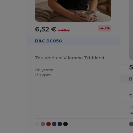
6,52 €
-43%
11,40 €
B&C BC058
Tee-shirt col V femme Tri-blend
5
Polyester
130 gsm
B
T
E
1